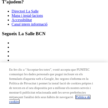
T’ajudem?
Directori La Salle
Mapa i instal·lacions
Accessibilitat
Canal intern informació
Segueix La Salle BCN
En fer clic a “Acceptar-les totes”, vostè accepta que FUNITEC
comuniqui les dades personals que pugui incloure en els
Membre de
formularis d'aquesta web a Google, Inc segons s'informa en la
Política de Privacitat i permet la instal·lació de cookies pròpies i
de tercers en el seu dispositiu per a millorar els nostres serveis i
mostrar-li publicitat relacionada amb les seves preferències
Acreditacions
mitjançant l'anàlisi dels seus hàbits de navegació.
Política de
cookies