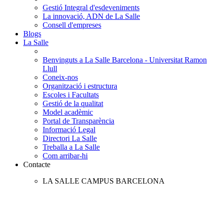
Gestió Integral d'esdeveniments
La innovació, ADN de La Salle
Consell d'empreses
Blogs
La Salle
Benvinguts a La Salle Barcelona - Universitat Ramon
Llull
Coneix-nos
Organització i estructura
Escoles i Facultats
Gestió de la qualitat
Model acadèmic
Portal de Transparència
Informació Legal
Directori La Salle
Treballa a La Salle
Com arribar-hi
Contacte
LA SALLE CAMPUS BARCELONA