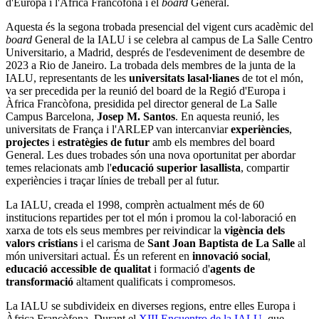
d'Europa i l'Àfrica Francòfona i el
board
General.
Aquesta és la segona trobada presencial del vigent curs acadèmic del
board
General de la IALU i se celebra al campus de La Salle Centro
Universitario, a Madrid, després de l'esdeveniment de desembre de
2023 a Rio de Janeiro. La trobada dels membres de la junta de la
IALU, representants de les
universitats lasal·lianes
de tot el món,
va ser precedida per la reunió del board de la Regió d'Europa i
Àfrica Francòfona, presidida pel director general de La Salle
Campus Barcelona, ​​
Josep M. Santos
. En aquesta reunió, les
universitats de França i l'ARLEP van intercanviar
experiències
,
projectes
i
estratègies de futur
amb els membres del board
General. Les dues trobades són una nova oportunitat per abordar
temes relacionats amb l'
educació superior lasallista
, compartir
experiències i traçar línies de treball per al futur.
La IALU, creada el 1998, comprèn actualment més de 60
institucions repartides per tot el món i promou la col·laboració en
xarxa de tots els seus membres per reivindicar la
vigència dels
valors cristians
i el carisma de
Sant Joan Baptista de La Salle
al
món universitari actual. És un referent en
innovació social
,
educació accessible de qualitat
i formació d'
agents de
transformació
altament qualificats i compromesos.
La IALU se subdivideix en diverses regions, entre elles Europa i
Àfrica Francòfona. Durant el
XIII Encuentro de la IALU
, que