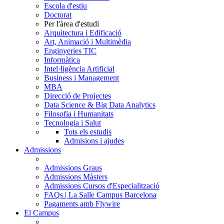
Escola d'estiu
Doctorat
Per l'àrea d'estudi
Arquitectura i Edificació
Art, Animació i Multimèdia
Enginyeries TIC
Informàtica
Intel·ligència Artificial
Business i Management
MBA
Direcció de Projectes
Data Science & Big Data Analytics
Filosofia i Humanitats
Tecnologia i Salut
Tots els estudis
Admisions i ajudes
Admissions
Admissions Graus
Admissions Màsters
Admissions Cursos d'Especialització
FAQs | La Salle Campus Barcelona
Pagaments amb Flywire
El Campus