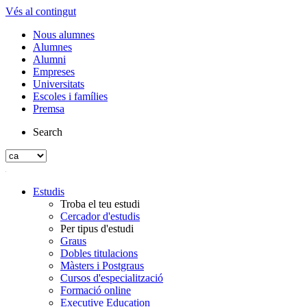
Vés al contingut
Nous alumnes
Alumnes
Alumni
Empreses
Universitats
Escoles i famílies
Premsa
Search
Estudis
Troba el teu estudi
Cercador d'estudis
Per tipus d'estudi
Graus
Dobles titulacions
Màsters i Postgraus
Cursos d'especialització
Formació online
Executive Education