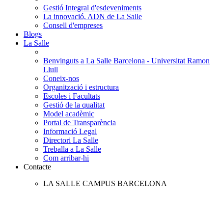
Gestió Integral d'esdeveniments
La innovació, ADN de La Salle
Consell d'empreses
Blogs
La Salle
Benvinguts a La Salle Barcelona - Universitat Ramon
Llull
Coneix-nos
Organització i estructura
Escoles i Facultats
Gestió de la qualitat
Model acadèmic
Portal de Transparència
Informació Legal
Directori La Salle
Treballa a La Salle
Com arribar-hi
Contacte
LA SALLE CAMPUS BARCELONA