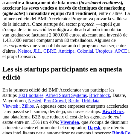
a accedir a finançament de tota mena (
investment readiness
),
accelerar las seves vendes a través de tècniques de marketing
(
agile sales
) i consolidar equips d'alt rendiment
, entre d'altres. La
primera edició del BMP Accelerator Program va provar la validesa
de la iniciativa. Onze startups del sector
proptech
—aquell que
s'ocupa de la innovació tecnològica aplicada al món immobiliari—
van graduar-se facturant 2.080.000 euros, aixecant una inversió de
1.431.000 euros i comptant amb 80 treballadors. Algunes de
les
corporates
que van col·laborar amb el programa van ser, entre
d'altres,
Neinor
,
JLL
,
CBRE
,
Anticipa
,
Colonial
,
Utopicus
,
APCE
i
el propi Consorci.
Les sis startups participants en aquesta
edició
En la primera edició del BMP Accelerator van participar les
startups
1001 portales
,
Alfred Smart Systems
,
Brichblock
, Datare,
Mayordomo,
Nested
,
PropCrowd
,
Realo
,
Urbitdata
,
Viewtek
i
Zillios
. A aquestes onze empreses emergents accelerades
l'any passat se li sumen, des de ja, sis noves startups:
Kiwi Brics
,
una plataforma B2B que redueix el cost de les agències de
real
estate
entre un 15% i un 40%;
Vivendea
, que s'ocupa de disminuir
la incertesa entre el promotor i el comprador;
Daysk
, que ofereix
eines intel·ligents per a automatitzar pagaments i reserves;
Bim&Co
,