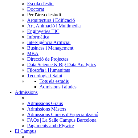
Escola d'estiu
Doctorat
Per l'àrea d'estudi
Arquitectura i Edificació
Art, Animació i Multimèdia
Enginyeries TIC
Informàtica
Intel·ligència Artificial
Business i Management
MBA
Direcció de Projectes
Data Science & Big Data Analytics
Filosofia i Humanitats
Tecnologia i Salut
Tots els estudis
Admisions i ajudes
Admissions
Admissions Graus
Admissions Màsters
Admissions Cursos d'Especialització
FAQs | La Salle Campus Barcelona
Pagaments amb Flywire
El Campus