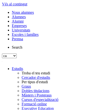
Vés al contingut
Nous alumnes
Alumnes
Alumni
Empreses
Universitats
Escoles i famílies
Premsa
Search
Estudis
Troba el teu estudi
Cercador d'estudis
Per tipus d'estudi
Graus
Dobles titulacions
Màsters i Postgraus
Cursos d'especialització
Formació online
Executive Education