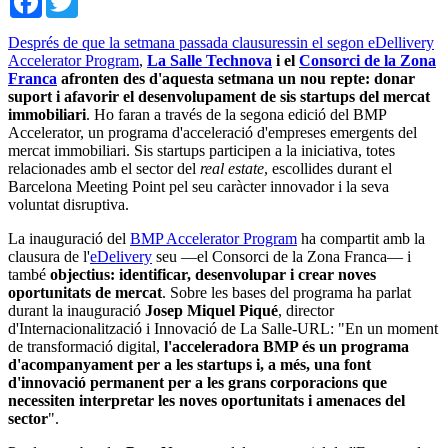
Després de que la setmana passada clausuressin el segon eDellivery
Accelerator Program
,
La Salle Technova
i el
Consorci de la Zona
Franca
afronten des d'aquesta setmana un nou repte: donar
suport i afavorir el desenvolupament de sis startups del mercat
immobiliari
. Ho faran a través de la segona edició del BMP
Accelerator, un programa d'acceleració d'empreses emergents del
mercat immobiliari. Sis startups participen a la iniciativa, totes
relacionades amb el sector del
real estate
, escollides durant el
Barcelona Meeting Point pel seu caràcter innovador i la seva
voluntat disruptiva.
La inauguració del
BMP Accelerator Program
ha compartit amb la
clausura de l'
eDelivery
seu —el Consorci de la Zona Franca— i
també
objectius: identificar, desenvolupar i crear noves
oportunitats de mercat
. Sobre les bases del programa ha parlat
durant la inauguració
Josep Miquel Piqué
, director
d'Internacionalització i Innovació de La Salle-URL: "En un moment
de transformació digital,
l'acceleradora BMP és un programa
d'acompanyament per a les startups i, a més, una font
d'innovació permanent per a les grans corporacions que
necessiten interpretar les noves oportunitats i amenaces del
sector
".