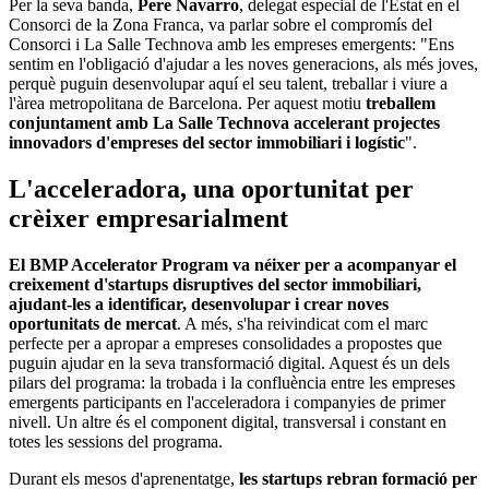
Per la seva banda,
Pere Navarro
, delegat especial de l'Estat en el
Consorci de la Zona Franca, va parlar sobre el compromís del
Consorci i La Salle Technova amb les empreses emergents: "Ens
sentim en l'obligació d'ajudar a les noves generacions, als més joves,
perquè puguin desenvolupar aquí el seu talent, treballar i viure a
l'àrea metropolitana de Barcelona. Per aquest motiu
treballem
conjuntament amb La Salle Technova accelerant projectes
innovadors d'empreses del sector immobiliari i logístic
".
L'acceleradora, una oportunitat per
crèixer empresarialment
El BMP Accelerator Program va néixer per a acompanyar el
creixement d'startups disruptives del sector immobiliari,
ajudant-les a identificar, desenvolupar i crear noves
oportunitats de mercat
. A més, s'ha reivindicat com el marc
perfecte per a apropar a empreses consolidades a propostes que
puguin ajudar en la seva transformació digital. Aquest és un dels
pilars del programa: la trobada i la confluència entre les empreses
emergents participants en l'acceleradora i companyies de primer
nivell. Un altre és el component digital, transversal i constant en
totes les sessions del programa.
Durant els mesos d'aprenentatge,
les startups rebran formació per