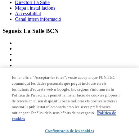
Directori La Salle
Mapa i instal·lacions
Accessibilitat
Canal intern informació
Segueix La Salle BCN
En fer clic a “Acceptar-les totes”, vostè accepta que FUNITEC
comuniqui les dades personals que pugui incloure en els
Membre de
formularis d'aquesta web a Google, Inc segons s'informa en la
Política de Privacitat i permet la instal·lació de cookies pròpies i
de tercers en el seu dispositiu per a millorar els nostres serveis i
mostrar-li publicitat relacionada amb les seves preferències
Acreditacions
mitjançant l'anàlisi dels seus hàbits de navegació.
Política de
cookies
© 2026 La Salle Campus Barcelona - URL |
Configuració de les cookies
Avís legal
|
Política de
privacitat
|
Política de cookies