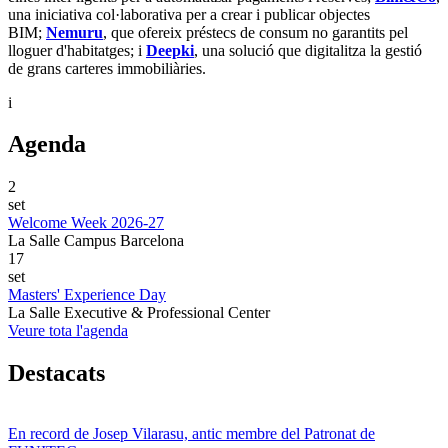
una iniciativa col·laborativa per a crear i publicar objectes
BIM;
Nemuru
, que ofereix préstecs de consum no garantits pel
lloguer d'habitatges; i
Deepki
, una solució que digitalitza la gestió
de grans carteres immobiliàries.
i
Agenda
2
set
Welcome Week 2026-27
La Salle Campus Barcelona
17
set
Masters' Experience Day
La Salle Executive & Professional Center
Veure tota l'agenda
Destacats
En record de Josep Vilarasu, antic membre del Patronat de