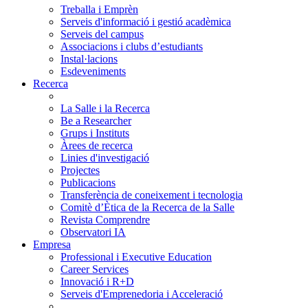
Treballa i Emprèn
Serveis d'informació i gestió acadèmica
Serveis del campus
Associacions i clubs d’estudiants
Instal·lacions
Esdeveniments
Recerca
La Salle i la Recerca
Be a Researcher
Grups i Instituts
Àrees de recerca
Linies d'investigació
Projectes
Publicacions
Transferència de coneixement i tecnologia
Comitè d’Ètica de la Recerca de la Salle
Revista Comprendre
Observatori IA
Empresa
Professional i Executive Education
Career Services
Innovació i R+D
Serveis d'Emprenedoria i Acceleració