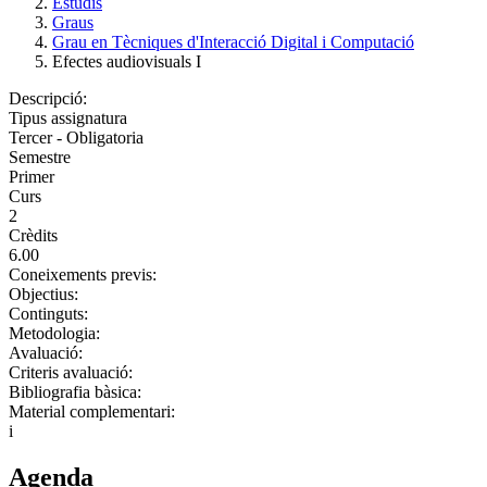
Estudis
Graus
Grau en Tècniques d'Interacció Digital i Computació
Efectes audiovisuals I
Descripció:
Tipus assignatura
Tercer - Obligatoria
Semestre
Primer
Curs
2
Crèdits
6.00
Coneixements previs:
Objectius:
Continguts:
Metodologia:
Avaluació:
Criteris avaluació:
Bibliografia bàsica:
Material complementari:
i
Agenda