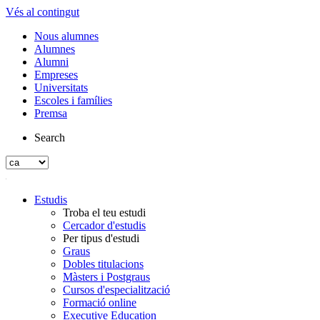
Vés al contingut
Nous alumnes
Alumnes
Alumni
Empreses
Universitats
Escoles i famílies
Premsa
Search
Estudis
Troba el teu estudi
Cercador d'estudis
Per tipus d'estudi
Graus
Dobles titulacions
Màsters i Postgraus
Cursos d'especialització
Formació online
Executive Education