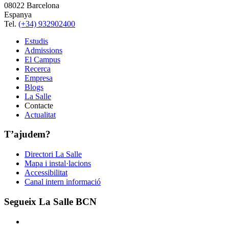
08022 Barcelona
Espanya
Tel.
(+34) 932902400
Estudis
Admissions
El Campus
Recerca
Empresa
Blogs
La Salle
Contacte
Actualitat
T’ajudem?
Directori La Salle
Mapa i instal·lacions
Accessibilitat
Canal intern informació
Segueix La Salle BCN