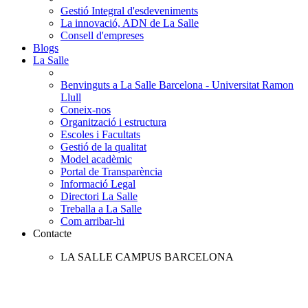
Gestió Integral d'esdeveniments
La innovació, ADN de La Salle
Consell d'empreses
Blogs
La Salle
Benvinguts a La Salle Barcelona - Universitat Ramon
Llull
Coneix-nos
Organització i estructura
Escoles i Facultats
Gestió de la qualitat
Model acadèmic
Portal de Transparència
Informació Legal
Directori La Salle
Treballa a La Salle
Com arribar-hi
Contacte
LA SALLE CAMPUS BARCELONA