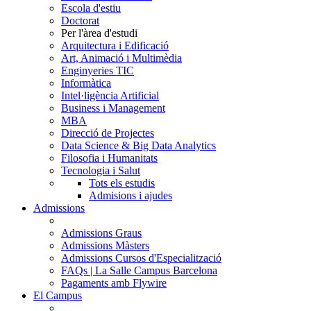
Escola d'estiu
Doctorat
Per l'àrea d'estudi
Arquitectura i Edificació
Art, Animació i Multimèdia
Enginyeries TIC
Informàtica
Intel·ligència Artificial
Business i Management
MBA
Direcció de Projectes
Data Science & Big Data Analytics
Filosofia i Humanitats
Tecnologia i Salut
Tots els estudis
Admisions i ajudes
Admissions
Admissions Graus
Admissions Màsters
Admissions Cursos d'Especialització
FAQs | La Salle Campus Barcelona
Pagaments amb Flywire
El Campus