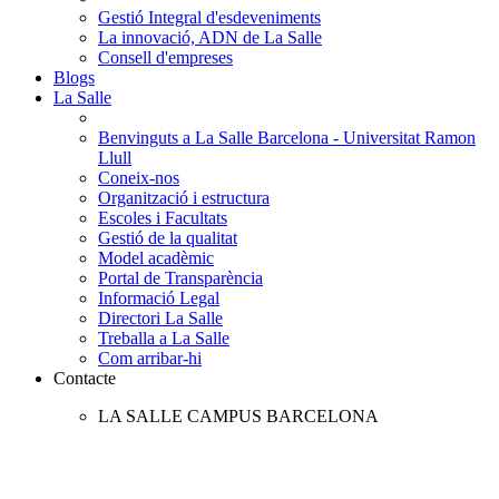
Gestió Integral d'esdeveniments
La innovació, ADN de La Salle
Consell d'empreses
Blogs
La Salle
Benvinguts a La Salle Barcelona - Universitat Ramon
Llull
Coneix-nos
Organització i estructura
Escoles i Facultats
Gestió de la qualitat
Model acadèmic
Portal de Transparència
Informació Legal
Directori La Salle
Treballa a La Salle
Com arribar-hi
Contacte
LA SALLE CAMPUS BARCELONA