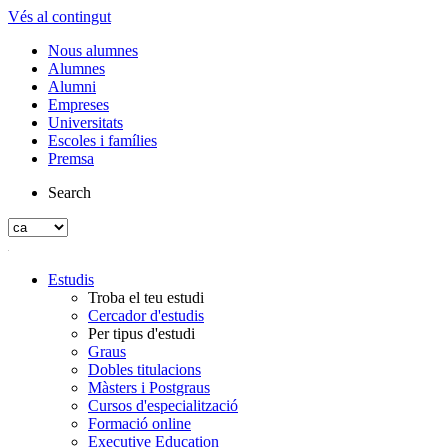
Vés al contingut
Nous alumnes
Alumnes
Alumni
Empreses
Universitats
Escoles i famílies
Premsa
Search
Estudis
Troba el teu estudi
Cercador d'estudis
Per tipus d'estudi
Graus
Dobles titulacions
Màsters i Postgraus
Cursos d'especialització
Formació online
Executive Education