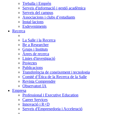
Treballa i Emprèn
Serveis d'informació i gestió acadèmica
Serveis del campus
Associacions i clubs d’estudiants
Instal·lacions
Esdeveniments
Recerca
La Salle i la Recerca
Be a Researcher
Grups i Instituts
Àrees de recerca
Linies d'investigació
Projectes
Publicacions
Transferència de coneixement i tecnologia
Comitè d’Ètica de la Recerca de la Salle
Revista Comprendre
Observatori IA
Empresa
Professional i Executive Education
Career Services
Innovació i R+D
Serveis d'Emprenedoria i Acceleració