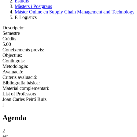
Estudis
Màsters i Postgraus
Màster Online en Supply Chain Management and Technology
E-Logistics
Descripció:
Semestre
Crèdits
5.00
Coneixements previs:
Objectius:
Continguts:
Metodologia:
Avaluació:
Criteris avaluació:
Bibliografia bàsica:
Material complementari:
List of Professors
Joan Carles Peiró Ruiz
i
Agenda
2
set