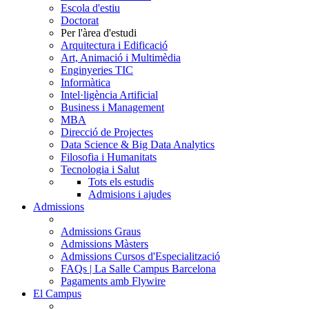
Escola d'estiu
Doctorat
Per l'àrea d'estudi
Arquitectura i Edificació
Art, Animació i Multimèdia
Enginyeries TIC
Informàtica
Intel·ligència Artificial
Business i Management
MBA
Direcció de Projectes
Data Science & Big Data Analytics
Filosofia i Humanitats
Tecnologia i Salut
Tots els estudis
Admisions i ajudes
Admissions
Admissions Graus
Admissions Màsters
Admissions Cursos d'Especialització
FAQs | La Salle Campus Barcelona
Pagaments amb Flywire
El Campus