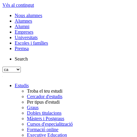
Vés al contingut
Nous alumnes
Alumnes
Alumni
Empreses
Universitats
Escoles i famílies
Premsa
Search
Estudis
Troba el teu estudi
Cercador d'estudis
Per tipus d'estudi
Graus
Dobles titulacions
Màsters i Postgraus
Cursos d'especialització
Formació online
Executive Education