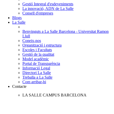
Gestió Integral d'esdeveniments
La innovació, ADN de La Salle
Consell d'empreses
Blogs
La Salle
Benvinguts a La Salle Barcelona - Universitat Ramon
Llull
Coneix-nos
Organització i estructura
Escoles i Facultats
Gestió de la qualitat
Model acadèmic
Portal de Transparència
Informació Legal
Directori La Salle
Treballa a La Salle
Com arribar-hi
Contacte
LA SALLE CAMPUS BARCELONA