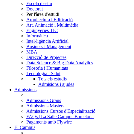
Escola d'estiu
Doctorat
Per l'àrea d'estudi
Arquitectura i Edificació
Art, Animació i Multimèdia
Enginyeries TIC
Informàtica
Intel·ligència Artificial
Business i Management
MBA
Direcció de Projectes
Data Science & Big Data Analytics
Filosofia i Humanitats
Tecnologia i Salut
Tots els estudis
Admisions i ajudes
Admissions
Admissions Graus
Admissions Màsters
Admissions Cursos d'Especialització
FAQs | La Salle Campus Barcelona
Pagaments amb Flywire
El Campus