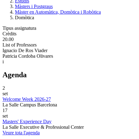
Estudis
Màsters i Postgraus
Màster en Automàtica, Domòtica i Robòtica
Domòtica
Tipus assignatura
Crèdits
20.00
List of Professors
Ignacio De Ros Viader
Patricia Cordoba Olivares
i
Agenda
2
set
Welcome Week 2026-27
La Salle Campus Barcelona
17
set
Masters' Experience Day
La Salle Executive & Professional Center
Veure tota l'agenda