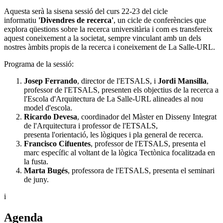
Aquesta serà la sisena sessió del curs 22-23 del cicle
informatiu
'Divendres de recerca'
, un cicle de conferències que
explora qüestions sobre la recerca universitària i com es transfereix
aquest coneixement a la societat, sempre vinculant amb un dels
nostres àmbits propis de la recerca i coneixement de La Salle-URL.
Programa de la sessió:
Josep Ferrando
, director de l'ETSALS, i
Jordi Mansilla
,
professor de l'ETSALS, presenten els objectius de la recerca a
l'Escola d'Arquitectura de La Salle-URL alineades al nou
model d'escola.
Ricardo Devesa
, coordinador del Màster en Disseny Integrat
de l'Arquitectura i professor de l'ETSALS,
presenta l'orientació, les lògiques i pla general de recerca.
Francisco Cifuentes
, professor de l'ETSALS, presenta el
marc específic al voltant de la lògica Tectònica focalitzada en
la fusta.
Marta Bugés
, professora de l'ETSALS, presenta el seminari
de juny.
i
Agenda