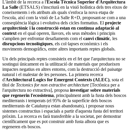
L'àmbit de la recerca a l'
Escola Tècnica Superior d'Arquitectura
La Salle
(ETSALS) s'inscriurà en la visió holística dels tres eixos de
coneixements i els atributs als quals s'enfoca la nova etapa de
l'escola, així com la visió de La Salle R+D, proposant-se com a una
conseqüència lògica i evolutiva dels cicles formatius. El
projecte
arquitectònic i la construcció estan en contínua adaptació al
context
en el qual operen, llavors, els seus mètodes i principis
s'amplien per enfrontar desafiaments com el
canvi climàtic
, les
disrupcions tecnològiques
, els col·lapses econòmics i els
moviments demogràfics, entre altres importants reptes globals.
Un dels principals reptes consisteix en el fet que l'arquitectura no se
sostingui únicament en la utilització de materials que produeixen
impactes negatius en altres entorns, com la destrucció del paisatge
natural i el malestar de les persones. La primera recerca
d'
Architectural Logics for Emergent Contexts (ALEC)
, sota el
títol de
Tectonics for non extractive architecture
[Tectònica per a
l'arquitectura no extractiva], proposa
investigar sobre materials
que regenerin l'ecosistema
, principalment amb la fusta dels boscos
mediterranis i temperats (el 95% de la superfície dels boscos
mediterranis de Catalunya estan abandonats), i proposar nous
sistemes constructius i espacials a partir d'aquesta fusta del territori
pròxim. La recerca es farà transferible a la societat, per demostrar
científicament que es pot construir amb fusta alhora que es
regeneren els boscos.