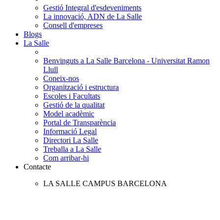
Gestió Integral d'esdeveniments
La innovació, ADN de La Salle
Consell d'empreses
Blogs
La Salle
Benvinguts a La Salle Barcelona - Universitat Ramon
Llull
Coneix-nos
Organització i estructura
Escoles i Facultats
Gestió de la qualitat
Model acadèmic
Portal de Transparència
Informació Legal
Directori La Salle
Treballa a La Salle
Com arribar-hi
Contacte
LA SALLE CAMPUS BARCELONA