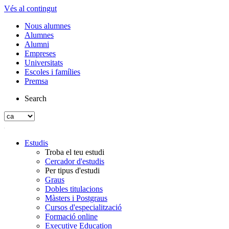
Vés al contingut
Nous alumnes
Alumnes
Alumni
Empreses
Universitats
Escoles i famílies
Premsa
Search
Estudis
Troba el teu estudi
Cercador d'estudis
Per tipus d'estudi
Graus
Dobles titulacions
Màsters i Postgraus
Cursos d'especialització
Formació online
Executive Education