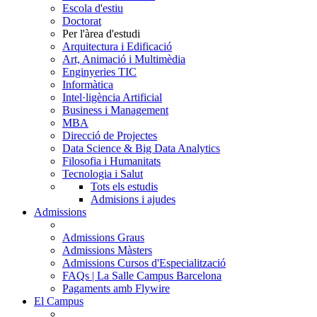
Escola d'estiu
Doctorat
Per l'àrea d'estudi
Arquitectura i Edificació
Art, Animació i Multimèdia
Enginyeries TIC
Informàtica
Intel·ligència Artificial
Business i Management
MBA
Direcció de Projectes
Data Science & Big Data Analytics
Filosofia i Humanitats
Tecnologia i Salut
Tots els estudis
Admisions i ajudes
Admissions
Admissions Graus
Admissions Màsters
Admissions Cursos d'Especialització
FAQs | La Salle Campus Barcelona
Pagaments amb Flywire
El Campus