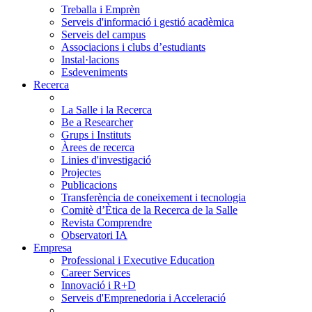
Treballa i Emprèn
Serveis d'informació i gestió acadèmica
Serveis del campus
Associacions i clubs d’estudiants
Instal·lacions
Esdeveniments
Recerca
La Salle i la Recerca
Be a Researcher
Grups i Instituts
Àrees de recerca
Linies d'investigació
Projectes
Publicacions
Transferència de coneixement i tecnologia
Comitè d’Ètica de la Recerca de la Salle
Revista Comprendre
Observatori IA
Empresa
Professional i Executive Education
Career Services
Innovació i R+D
Serveis d'Emprenedoria i Acceleració