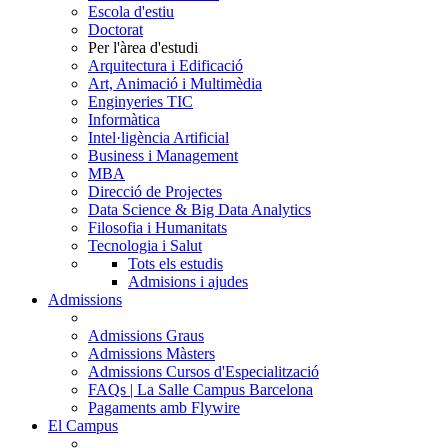
Escola d'estiu
Doctorat
Per l'àrea d'estudi
Arquitectura i Edificació
Art, Animació i Multimèdia
Enginyeries TIC
Informàtica
Intel·ligència Artificial
Business i Management
MBA
Direcció de Projectes
Data Science & Big Data Analytics
Filosofia i Humanitats
Tecnologia i Salut
Tots els estudis
Admisions i ajudes
Admissions
Admissions Graus
Admissions Màsters
Admissions Cursos d'Especialització
FAQs | La Salle Campus Barcelona
Pagaments amb Flywire
El Campus