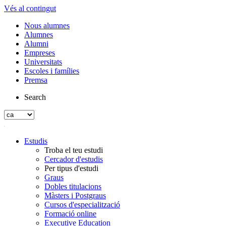
Vés al contingut
Nous alumnes
Alumnes
Alumni
Empreses
Universitats
Escoles i famílies
Premsa
Search
Estudis
Troba el teu estudi
Cercador d'estudis
Per tipus d'estudi
Graus
Dobles titulacions
Màsters i Postgraus
Cursos d'especialització
Formació online
Executive Education