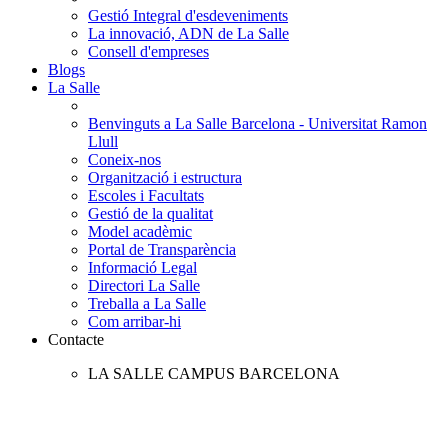
Gestió Integral d'esdeveniments
La innovació, ADN de La Salle
Consell d'empreses
Blogs
La Salle
Benvinguts a La Salle Barcelona - Universitat Ramon
Llull
Coneix-nos
Organització i estructura
Escoles i Facultats
Gestió de la qualitat
Model acadèmic
Portal de Transparència
Informació Legal
Directori La Salle
Treballa a La Salle
Com arribar-hi
Contacte
LA SALLE CAMPUS BARCELONA