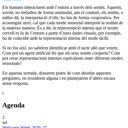
Els humans interactuem amb l’entorn a través dels sentits. Aquests,
sovint, no treballen de forma unimodal, ans el contrari, els sentits, o
millor dit, la interpretació d’ells, ho fan de forma cooperativa. Per
aconseguir això, cal que cada mode sensorial interpreti la realitat de
la mateixa manera. És a dir, la representació interna que el nostre
cervell es fa de l’entorn a partir d’unes dades visuals, per exemple,
ha de coincidir amb la representació interna del mode tàctil.
Si no fos així, no sabríem identificar amb el tacte allò que veiem.
Com pot un agent artificial fer que els seus sentits cooperin? Com
pot crear representacions internes equivalents entre diferents modes
sensorials?
En aquesta xerrada, donarem pistes de com abordar aquestes
preguntes, en resoldrem alguna i en plantejarem d’altres encara
sense resposta.
i
Agenda
2
set
Welcome Week 2026-27