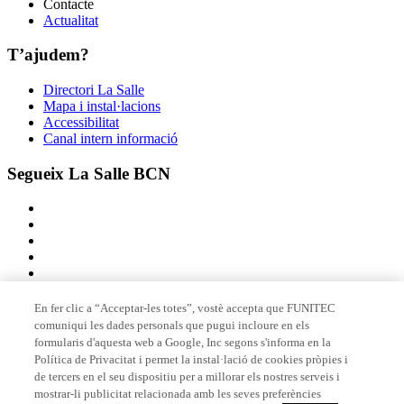
Contacte
Actualitat
T’ajudem?
Directori La Salle
Mapa i instal·lacions
Accessibilitat
Canal intern informació
Segueix La Salle BCN
En fer clic a “Acceptar-les totes”, vostè accepta que FUNITEC
comuniqui les dades personals que pugui incloure en els
Membre de
formularis d'aquesta web a Google, Inc segons s'informa en la
Política de Privacitat i permet la instal·lació de cookies pròpies i
de tercers en el seu dispositiu per a millorar els nostres serveis i
mostrar-li publicitat relacionada amb les seves preferències
Acreditacions