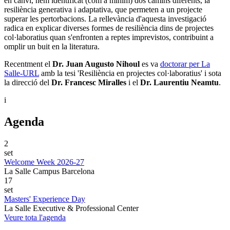
en canvi, hem identificat (com a mínim) dos camins diferents, la
resiliència generativa i adaptativa, que permeten a un projecte
superar les pertorbacions. La rellevància d'aquesta investigació
radica en explicar diverses formes de resiliència dins de projectes
col·laboratius quan s'enfronten a reptes imprevistos, contribuint a
omplir un buit en la literatura.
Recentment el
Dr. Juan Augusto Nihoul
es va
doctorar per La
Salle-URL
amb la tesi 'Resiliència en projectes col·laboratius' i sota
la direcció del
Dr. Francesc Miralles
i el
Dr. Laurentiu Neamtu
.
i
Agenda
2
set
Welcome Week 2026-27
La Salle Campus Barcelona
17
set
Masters' Experience Day
La Salle Executive & Professional Center
Veure tota l'agenda