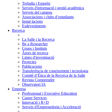
Treballa i Emprèn
Serveis d'informació i gestió acadèmica
Serveis del campus
Associacions i clubs d’estudiants
Instal·lacions
Esdeveniments
Recerca
La Salle i la Recerca
Be a Researcher
Grups i Instituts
Àrees de recerca
Linies d'investigació
Projectes
Publicacions
Transferència de coneixement i tecnologia
Comitè d’Ètica de la Recerca de la Salle
Revista Comprendre
Observatori IA
Empresa
Professional i Executive Education
Career Services
Innovació i R+D
Serveis d'Emprenedoria i Acceleració