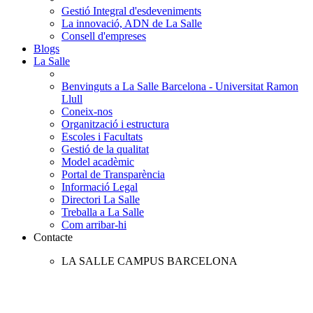
Gestió Integral d'esdeveniments
La innovació, ADN de La Salle
Consell d'empreses
Blogs
La Salle
Benvinguts a La Salle Barcelona - Universitat Ramon
Llull
Coneix-nos
Organització i estructura
Escoles i Facultats
Gestió de la qualitat
Model acadèmic
Portal de Transparència
Informació Legal
Directori La Salle
Treballa a La Salle
Com arribar-hi
Contacte
LA SALLE CAMPUS BARCELONA