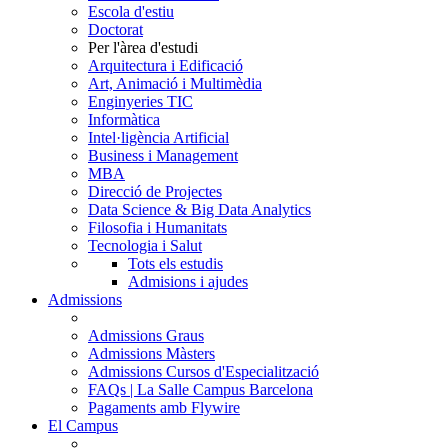
Escola d'estiu
Doctorat
Per l'àrea d'estudi
Arquitectura i Edificació
Art, Animació i Multimèdia
Enginyeries TIC
Informàtica
Intel·ligència Artificial
Business i Management
MBA
Direcció de Projectes
Data Science & Big Data Analytics
Filosofia i Humanitats
Tecnologia i Salut
Tots els estudis
Admisions i ajudes
Admissions
Admissions Graus
Admissions Màsters
Admissions Cursos d'Especialització
FAQs | La Salle Campus Barcelona
Pagaments amb Flywire
El Campus