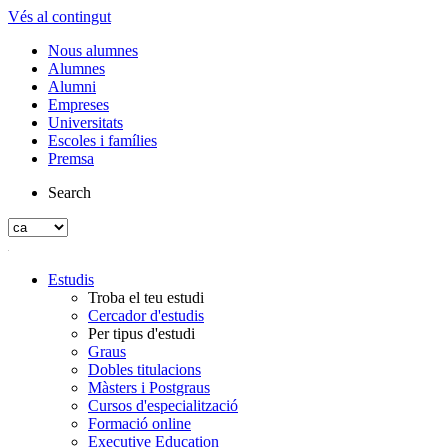
Vés al contingut
Nous alumnes
Alumnes
Alumni
Empreses
Universitats
Escoles i famílies
Premsa
Search
Estudis
Troba el teu estudi
Cercador d'estudis
Per tipus d'estudi
Graus
Dobles titulacions
Màsters i Postgraus
Cursos d'especialització
Formació online
Executive Education