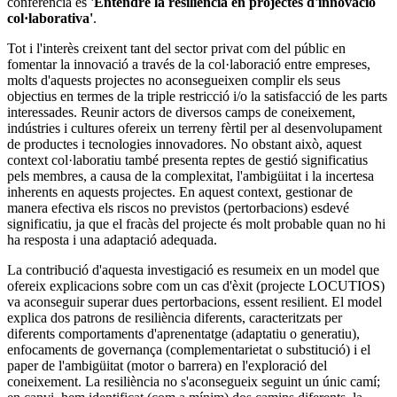
conferència és
'Entendre la resiliència en projectes d'innovació
col·laborativa'
.
Tot i l'interès creixent tant del sector privat com del públic en
fomentar la innovació a través de la col·laboració entre empreses,
molts d'aquests projectes no aconsegueixen complir els seus
objectius en termes de la triple restricció i/o la satisfacció de les parts
interessades. Reunir actors de diversos camps de coneixement,
indústries i cultures ofereix un terreny fèrtil per al desenvolupament
de productes i tecnologies innovadores. No obstant això, aquest
context col·laboratiu també presenta reptes de gestió significatius
pels membres, a causa de la complexitat, l'ambigüitat i la incertesa
inherents en aquests projectes. En aquest context, gestionar de
manera efectiva els riscos no previstos (pertorbacions) esdevé
significatiu, ja que el fracàs del projecte és molt probable quan no hi
ha resposta i una adaptació adequada.
La contribució d'aquesta investigació es resumeix en un model que
ofereix explicacions sobre com un cas d'èxit (projecte LOCUTIOS)
va aconseguir superar dues pertorbacions, essent resilient. El model
explica dos patrons de resiliència diferents, caracteritzats per
diferents comportaments d'aprenentatge (adaptatiu o generatiu),
enfocaments de governança (complementarietat o substitució) i el
paper de l'ambigüitat (motor o barrera) en l'exploració del
coneixement. La resiliència no s'aconsegueix seguint un únic camí;