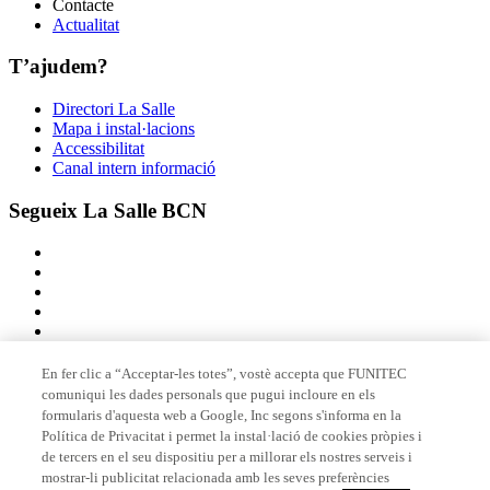
Contacte
Actualitat
T’ajudem?
Directori La Salle
Mapa i instal·lacions
Accessibilitat
Canal intern informació
Segueix La Salle BCN
En fer clic a “Acceptar-les totes”, vostè accepta que FUNITEC
comuniqui les dades personals que pugui incloure en els
Membre de
formularis d'aquesta web a Google, Inc segons s'informa en la
Política de Privacitat i permet la instal·lació de cookies pròpies i
de tercers en el seu dispositiu per a millorar els nostres serveis i
mostrar-li publicitat relacionada amb les seves preferències
Acreditacions