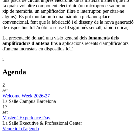
una placa de circuit imprès electrònic de la mateixa manera que ho
fa qualsevol altre component electrònic (un microprocessador, un
xip de memòria, un amplificador, filtre o interruptor, per citar-ne
alguns). Es pot muntar amb una màquina pick-and-place
convencional, fent que la fabricació i el disseny de la nova generació
de dispositius IoT/mòbil o sense fil sigui més senzill, ràpid i eficaç.
La presentació donarà una visió general dels
fonaments dels
amplificadors d'antena
fins a aplicacions recents d'amplificadors
d'antena incrustats en dispositius IoT.
i
Agenda
2
set
Welcome Week 2026-27
La Salle Campus Barcelona
17
set
Masters' Experience Day
La Salle Executive & Professional Center
Veure tota l'agenda