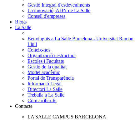
Gestió Integral d'esdeveniments
La innovació, ADN de La Salle
Consell d'empreses
Blogs
La Salle
Benvinguts a La Salle Barcelona - Universitat Ramon
Llull
Coneix-nos
Organització i estructura
Escoles i Facultats
Gestió de la qualitat
Model acadèmic
Portal de Transparència
Informació Legal
Directori La Salle
Treballa a La Salle
Com arribar-hi
Contacte
LA SALLE CAMPUS BARCELONA