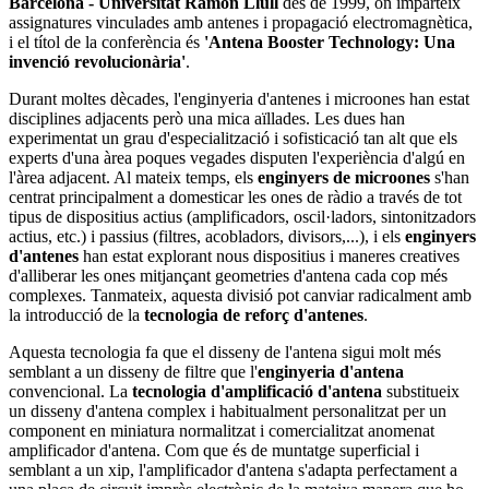
Barcelona - Universitat Ramon Llull
des de 1999, on imparteix
assignatures vinculades amb antenes i propagació electromagnètica,
i el títol de la conferència és
'Antena Booster Technology: Una
invenció revolucionària'
.
Durant moltes dècades, l'enginyeria d'antenes i microones han estat
disciplines adjacents però una mica aïllades. Les dues han
experimentat un grau d'especialització i sofisticació tan alt que els
experts d'una àrea poques vegades disputen l'experiència d'algú en
l'àrea adjacent. Al mateix temps, els
enginyers
de microones
s'han
centrat principalment a domesticar les ones de ràdio a través de tot
tipus de dispositius actius (amplificadors, oscil·ladors, sintonitzadors
actius, etc.) i passius (filtres, acobladors, divisors,...), i els
enginyers
d'antenes
han estat explorant nous dispositius i maneres creatives
d'alliberar les ones mitjançant geometries d'antena cada cop més
complexes. Tanmateix, aquesta divisió pot canviar radicalment amb
la introducció de la
tecnologia de reforç d'antenes
.
Aquesta tecnologia fa que el disseny de l'antena sigui molt més
semblant a un disseny de filtre que l'
enginyeria d'antena
convencional. La
tecnologia d'amplificació d'antena
substitueix
un disseny d'antena complex i habitualment personalitzat per un
component en miniatura normalitzat i comercialitzat anomenat
amplificador d'antena. Com que és de muntatge superficial i
semblant a un xip, l'amplificador d'antena s'adapta perfectament a