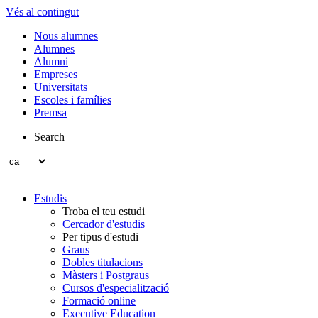
Vés al contingut
Nous alumnes
Alumnes
Alumni
Empreses
Universitats
Escoles i famílies
Premsa
Search
Estudis
Troba el teu estudi
Cercador d'estudis
Per tipus d'estudi
Graus
Dobles titulacions
Màsters i Postgraus
Cursos d'especialització
Formació online
Executive Education