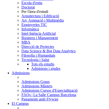
Escola d'estiu
Doctorat
Per l'àrea d'estudi
Arquitectura i Edificació
Art, Animació i Multimèdia
Enginyeries TIC
Informàtica
Intel·ligència Artificial
Business i Management
MBA
Direcció de Projectes
Data Science & Big Data Analytics
Filosofia i Humanitats
Tecnologia i Salut
Tots els estudis
Admisions i ajudes
Admissions
Admissions Graus
Admissions Màsters
Admissions Cursos d'Especialització
FAQs | La Salle Campus Barcelona
Pagaments amb Flywire
El Campus