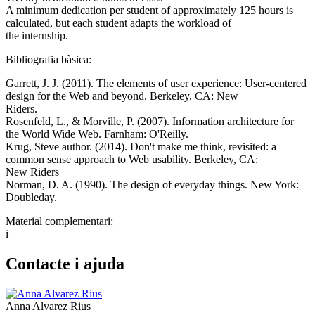
A minimum dedication per student of approximately 125 hours is
calculated, but each student adapts the workload of
the internship.
Bibliografia bàsica:
Garrett, J. J. (2011). The elements of user experience: User-centered
design for the Web and beyond. Berkeley, CA: New
Riders.
Rosenfeld, L., & Morville, P. (2007). Information architecture for
the World Wide Web. Farnham: O'Reilly.
Krug, Steve author. (2014). Don't make me think, revisited: a
common sense approach to Web usability. Berkeley, CA:
New Riders
Norman, D. A. (1990). The design of everyday things. New York:
Doubleday.
Material complementari:
i
Contacte i ajuda
Anna Alvarez Rius