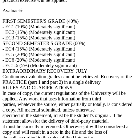
practical exercise will be applied.
Avaluació:
FIRST SEMESTER'S GRADE (40%)
- EC1 (10%) (Moderately significant)
- EC2 (15%) (Moderately significant)
- EC3 (15%) (Moderately significant)
SECOND SEMESTER'S GRADE (60%)
- EC4 (15%) (Moderately significant)
- EC5 (20%) (Moderately significant)
- EC6 (20%) (Moderately significant)
- EC1-6 (5%) (Moderately significant)
EXTRAORDINARY RECOVERY. JULY
Continuous evaluation grades cannot be retrieved. Recovery of the
PRACTICE (part 1 and part 2) in a single delivery.
RULES AND CLARIFICATIONS
In case of copy, the current regulations of the University will be
applied. Any work that uses information from third
parties, whatever the source, either partially or totally, is considered
a copy. All material submitted, unless otherwise
specified in the statement, must be the student's original. If the
statement allowsfor the delivery of third-party material,
it must be correctly referenced. Otherwise, it will be considered a
copy and will result in a zero in the file and the loss of
the call according to the rules of the University.