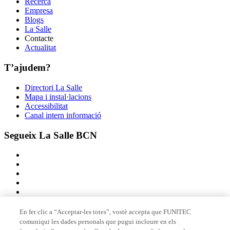
Recerca
Empresa
Blogs
La Salle
Contacte
Actualitat
T’ajudem?
Directori La Salle
Mapa i instal·lacions
Accessibilitat
Canal intern informació
Segueix La Salle BCN
En fer clic a “Acceptar-les totes”, vostè accepta que FUNITEC
comuniqui les dades personals que pugui incloure en els
Membre de