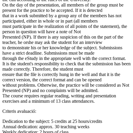
On the day of the presentation, all members of the group must be
present for the practice to be accepted. If it is detected
that in a work submitted by a group any of the members has not
participated, either in whole or in part (all members
must participate in the realization of all points of the statement), the
person in question will have a note of Not
Presented (NP). If there is any suspicion of this on the part of the
teacher, he orshe may ask the student for an interview
to demonstrate his or her knowledge of the subject. Submissions
have a strict deadline. Submissions must be made
through the eStudy in the appropriate well with the correct format.
It is the student's responsibility to check that the submission has been
made correctly. Therefore, the student must
ensure that the file is correctly hung in the well and that it is the
correct version, the correct format and can be opened
without problems. Otherwise, the practice will be considered as Not
Presented (NP) and no complaints will be admitted.
The course requires regular reading, writing and presentation
exercises and a minimum of 13 class attendances.
Criteris avaluació:
Dedication to the subject: 5 credits at 25 hours/credits
Annual dedication: approx. 30 teaching weeks
Weekly dedication: 2 hours of class