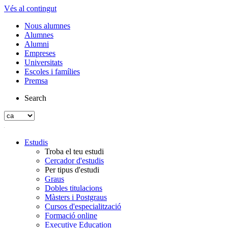
Vés al contingut
Nous alumnes
Alumnes
Alumni
Empreses
Universitats
Escoles i famílies
Premsa
Search
Estudis
Troba el teu estudi
Cercador d'estudis
Per tipus d'estudi
Graus
Dobles titulacions
Màsters i Postgraus
Cursos d'especialització
Formació online
Executive Education