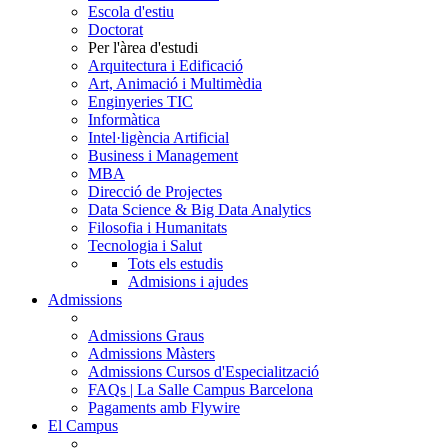
Escola d'estiu
Doctorat
Per l'àrea d'estudi
Arquitectura i Edificació
Art, Animació i Multimèdia
Enginyeries TIC
Informàtica
Intel·ligència Artificial
Business i Management
MBA
Direcció de Projectes
Data Science & Big Data Analytics
Filosofia i Humanitats
Tecnologia i Salut
Tots els estudis
Admisions i ajudes
Admissions
Admissions Graus
Admissions Màsters
Admissions Cursos d'Especialització
FAQs | La Salle Campus Barcelona
Pagaments amb Flywire
El Campus