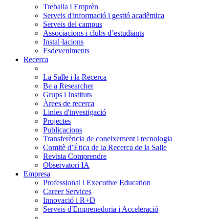
Treballa i Emprèn
Serveis d'informació i gestió acadèmica
Serveis del campus
Associacions i clubs d’estudiants
Instal·lacions
Esdeveniments
Recerca
La Salle i la Recerca
Be a Researcher
Grups i Instituts
Àrees de recerca
Linies d'investigació
Projectes
Publicacions
Transferència de coneixement i tecnologia
Comitè d’Ètica de la Recerca de la Salle
Revista Comprendre
Observatori IA
Empresa
Professional i Executive Education
Career Services
Innovació i R+D
Serveis d'Emprenedoria i Acceleració