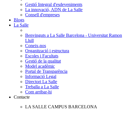
Gestió Integral d'esdeveniments
La innovació, ADN de La Salle
Consell d'empreses
Blogs
La Salle
Benvinguts a La Salle Barcelona - Universitat Ramon
Llull
Coneix-nos
Organització i estructura
Escoles i Facultats
Gestió de la qualitat
Model acadèmic
Portal de Transparència
Informació Legal
Directori La Salle
Treballa a La Salle
Com arribar-hi
Contacte
LA SALLE CAMPUS BARCELONA