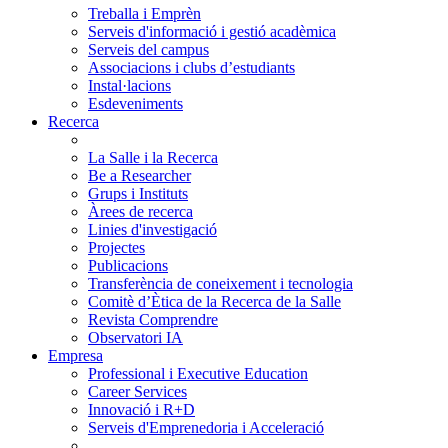
Treballa i Emprèn
Serveis d'informació i gestió acadèmica
Serveis del campus
Associacions i clubs d’estudiants
Instal·lacions
Esdeveniments
Recerca
La Salle i la Recerca
Be a Researcher
Grups i Instituts
Àrees de recerca
Linies d'investigació
Projectes
Publicacions
Transferència de coneixement i tecnologia
Comitè d’Ètica de la Recerca de la Salle
Revista Comprendre
Observatori IA
Empresa
Professional i Executive Education
Career Services
Innovació i R+D
Serveis d'Emprenedoria i Acceleració