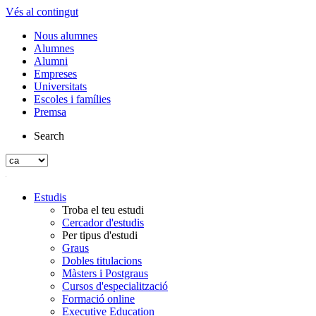
Vés al contingut
Nous alumnes
Alumnes
Alumni
Empreses
Universitats
Escoles i famílies
Premsa
Search
Estudis
Troba el teu estudi
Cercador d'estudis
Per tipus d'estudi
Graus
Dobles titulacions
Màsters i Postgraus
Cursos d'especialització
Formació online
Executive Education