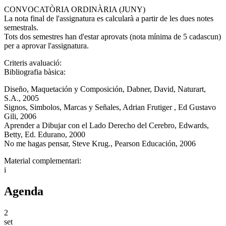
CONVOCATÒRIA ORDINÀRIA (JUNY)
La nota final de l'assignatura es calcularà a partir de les dues notes
semestrals.
Tots dos semestres han d'estar aprovats (nota mínima de 5 cadascun)
per a aprovar l'assignatura.
Criteris avaluació:
Bibliografia bàsica:
Diseño, Maquetación y Composición, Dabner, David, Naturart,
S.A., 2005
Signos, Simbolos, Marcas y Señales, Adrian Frutiger , Ed Gustavo
Gili, 2006
Aprender a Dibujar con el Lado Derecho del Cerebro, Edwards,
Betty, Ed. Edurano, 2000
No me hagas pensar, Steve Krug., Pearson Educación, 2006
Material complementari:
i
Agenda
2
set