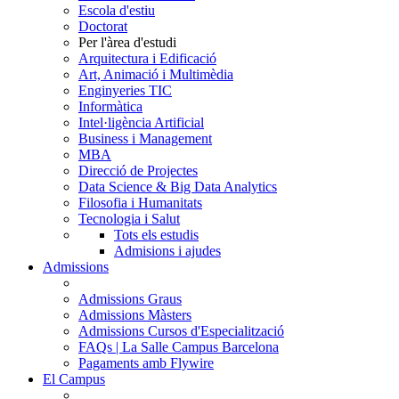
Escola d'estiu
Doctorat
Per l'àrea d'estudi
Arquitectura i Edificació
Art, Animació i Multimèdia
Enginyeries TIC
Informàtica
Intel·ligència Artificial
Business i Management
MBA
Direcció de Projectes
Data Science & Big Data Analytics
Filosofia i Humanitats
Tecnologia i Salut
Tots els estudis
Admisions i ajudes
Admissions
Admissions Graus
Admissions Màsters
Admissions Cursos d'Especialització
FAQs | La Salle Campus Barcelona
Pagaments amb Flywire
El Campus