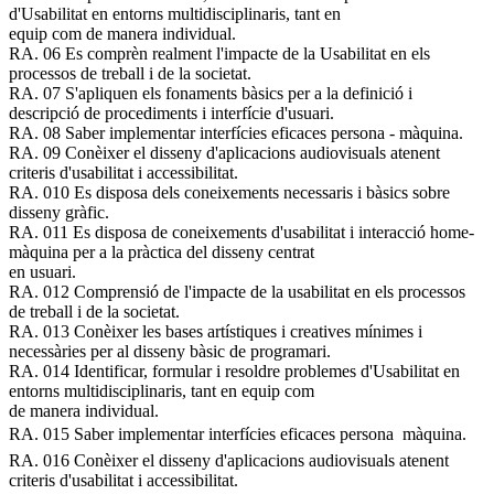
d'Usabilitat en entorns multidisciplinaris, tant en
equip com de manera individual.
RA. 06 Es comprèn realment l'impacte de la Usabilitat en els
processos de treball i de la societat.
RA. 07 S'apliquen els fonaments bàsics per a la definició i
descripció de procediments i interfície d'usuari.
RA. 08 Saber implementar interfícies eficaces persona - màquina.
RA. 09 Conèixer el disseny d'aplicacions audiovisuals atenent
criteris d'usabilitat i accessibilitat.
RA. 010 Es disposa dels coneixements necessaris i bàsics sobre
disseny gràfic.
RA. 011 Es disposa de coneixements d'usabilitat i interacció home-
màquina per a la pràctica del disseny centrat
en usuari.
RA. 012 Comprensió de l'impacte de la usabilitat en els processos
de treball i de la societat.
RA. 013 Conèixer les bases artístiques i creatives mínimes i
necessàries per al disseny bàsic de programari.
RA. 014 Identificar, formular i resoldre problemes d'Usabilitat en
entorns multidisciplinaris, tant en equip com
de manera individual.
RA. 015 Saber implementar interfícies eficaces persona  màquina.
RA. 016 Conèixer el disseny d'aplicacions audiovisuals atenent
criteris d'usabilitat i accessibilitat.