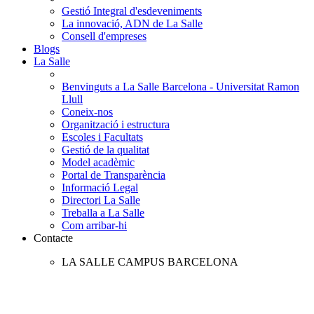
Gestió Integral d'esdeveniments
La innovació, ADN de La Salle
Consell d'empreses
Blogs
La Salle
Benvinguts a La Salle Barcelona - Universitat Ramon
Llull
Coneix-nos
Organització i estructura
Escoles i Facultats
Gestió de la qualitat
Model acadèmic
Portal de Transparència
Informació Legal
Directori La Salle
Treballa a La Salle
Com arribar-hi
Contacte
LA SALLE CAMPUS BARCELONA