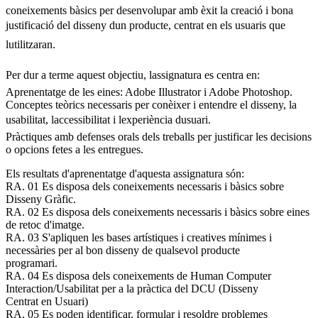
coneixements bàsics per desenvolupar amb èxit la creació i bona
justificació del disseny dun producte, centrat en els usuaris que
lutilitzaran.
Per dur a terme aquest objectiu, lassignatura es centra en:
Aprenentatge de les eines: Adobe Illustrator i Adobe Photoshop.
Conceptes teòrics necessaris per conèixer i entendre el disseny, la
usabilitat, laccessibilitat i lexperiència dusuari.
Pràctiques amb defenses orals dels treballs per justificar les decisions
o opcions fetes a les entregues.
Els resultats d'aprenentatge d'aquesta assignatura són:
RA. 01 Es disposa dels coneixements necessaris i bàsics sobre
Disseny Gràfic.
RA. 02 Es disposa dels coneixements necessaris i bàsics sobre eines
de retoc d'imatge.
RA. 03 S'apliquen les bases artístiques i creatives mínimes i
necessàries per al bon disseny de qualsevol producte
programari.
RA. 04 Es disposa dels coneixements de Human Computer
Interaction/Usabilitat per a la pràctica del DCU (Disseny
Centrat en Usuari)
RA. 05 Es poden identificar, formular i resoldre problemes