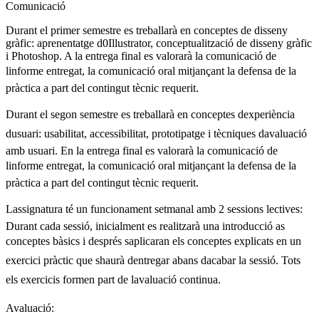
Comunicació
Durant el primer semestre es treballarà en conceptes de disseny
gràfic: aprenentatge d0Illustrator, conceptualització de disseny gràfic
i Photoshop. A la entrega final es valorarà la comunicació de
linforme entregat, la comunicació oral mitjançant la defensa de la
pràctica a part del contingut tècnic requerit.
Durant el segon semestre es treballarà en conceptes dexperiència
dusuari: usabilitat, accessibilitat, prototipatge i tècniques davaluació
amb usuari. En la entrega final es valorarà la comunicació de
linforme entregat, la comunicació oral mitjançant la defensa de la
pràctica a part del contingut tècnic requerit.
Lassignatura té un funcionament setmanal amb 2 sessions lectives:
Durant cada sessió, inicialment es realitzarà una introducció as
conceptes bàsics i després saplicaran els conceptes explicats en un
exercici pràctic que shaurà dentregar abans dacabar la sessió. Tots
els exercicis formen part de lavaluació continua.
Avaluació: