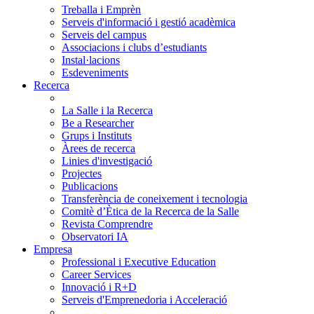
Treballa i Emprèn
Serveis d'informació i gestió acadèmica
Serveis del campus
Associacions i clubs d’estudiants
Instal·lacions
Esdeveniments
Recerca
La Salle i la Recerca
Be a Researcher
Grups i Instituts
Àrees de recerca
Linies d'investigació
Projectes
Publicacions
Transferència de coneixement i tecnologia
Comitè d’Ètica de la Recerca de la Salle
Revista Comprendre
Observatori IA
Empresa
Professional i Executive Education
Career Services
Innovació i R+D
Serveis d'Emprenedoria i Acceleració