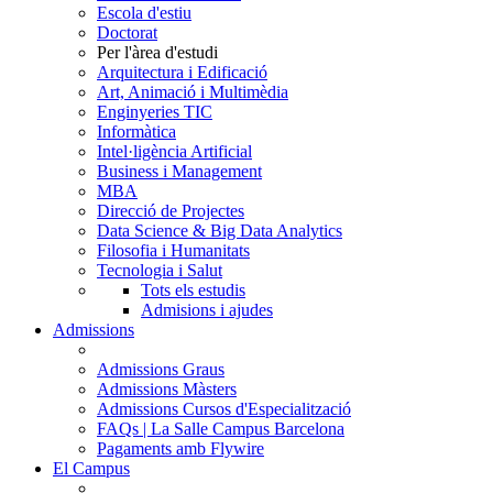
Escola d'estiu
Doctorat
Per l'àrea d'estudi
Arquitectura i Edificació
Art, Animació i Multimèdia
Enginyeries TIC
Informàtica
Intel·ligència Artificial
Business i Management
MBA
Direcció de Projectes
Data Science & Big Data Analytics
Filosofia i Humanitats
Tecnologia i Salut
Tots els estudis
Admisions i ajudes
Admissions
Admissions Graus
Admissions Màsters
Admissions Cursos d'Especialització
FAQs | La Salle Campus Barcelona
Pagaments amb Flywire
El Campus