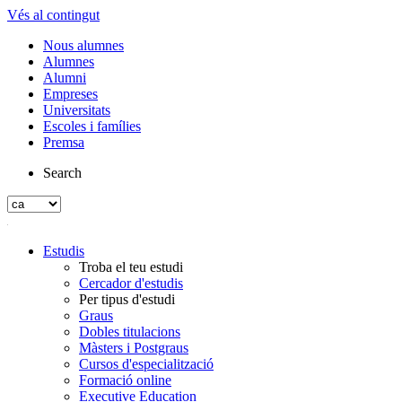
Vés al contingut
Nous alumnes
Alumnes
Alumni
Empreses
Universitats
Escoles i famílies
Premsa
Search
Estudis
Troba el teu estudi
Cercador d'estudis
Per tipus d'estudi
Graus
Dobles titulacions
Màsters i Postgraus
Cursos d'especialització
Formació online
Executive Education