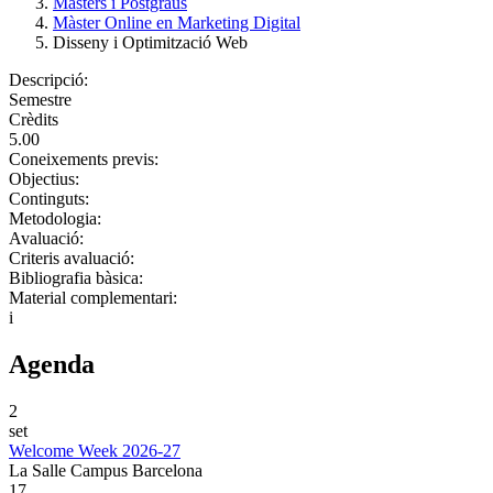
Màsters i Postgraus
Màster Online en Marketing Digital
Disseny i Optimització Web
Descripció:
Semestre
Crèdits
5.00
Coneixements previs:
Objectius:
Continguts:
Metodologia:
Avaluació:
Criteris avaluació:
Bibliografia bàsica:
Material complementari:
i
Agenda
2
set
Welcome Week 2026-27
La Salle Campus Barcelona
17