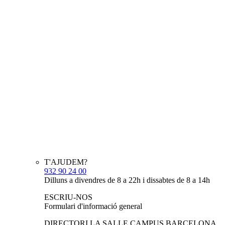
T'AJUDEM?
932 90 24 00
Dilluns a divendres de 8 a 22h i dissabtes de 8 a 14h
ESCRIU-NOS
Formulari d'informació general
DIRECTORI LA SALLE CAMPUS BARCELONA