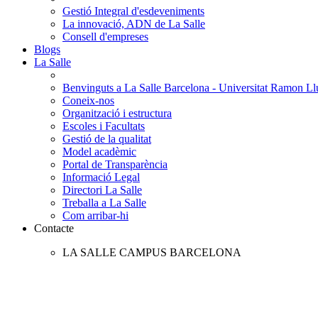
Gestió Integral d'esdeveniments
La innovació, ADN de La Salle
Consell d'empreses
Blogs
La Salle
Benvinguts a La Salle Barcelona - Universitat Ramon Llu
Coneix-nos
Organització i estructura
Escoles i Facultats
Gestió de la qualitat
Model acadèmic
Portal de Transparència
Informació Legal
Directori La Salle
Treballa a La Salle
Com arribar-hi
Contacte
LA SALLE CAMPUS BARCELONA