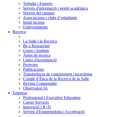
Treballa i Emprèn
Serveis d'informació i gestió acadèmica
Serveis del campus
Associacions i clubs d’estudiants
Instal·lacions
Esdeveniments
Recerca
La Salle i la Recerca
Be a Researcher
Grups i Instituts
Àrees de recerca
Linies d'investigació
Projectes
Publicacions
Transferència de coneixement i tecnologia
Comitè d’Ètica de la Recerca de la Salle
Revista Comprendre
Observatori IA
Empresa
Professional i Executive Education
Career Services
Innovació i R+D
Serveis d'Emprenedoria i Acceleració