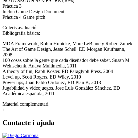
NOTA SEGON SEMESTRE (50%)
Pràctica 3
Inclou Game Design Document
Pràctica 4 Game pitch
Criteris avaluació:
Bibliografia bàsica:
MDA Framework, Robin Hunicke, Marc LeBlanc y Robert Zubek
The Art of Game Design, Jesse Schell. ED Morgan Kaufmann,
2008
100 cosas sobre la gente que cada diseñador debe saber, Susan M.
Weinschenk. Anaya Multimedia, 2011
A theory of fun, Raph Koster. ED Paraglyph Press, 2004
Level up, Scott Rogers. ED Wiley, 2010
Power ups, Juan Pablo Ordoñez, ED Plan B, 2013
Jugabilidad y videojuegos, Jose Luís González Sánchez. ED
Académica española, 2011
Material complementari:
i
Contacte i ajuda