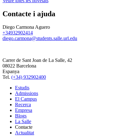
Veure totes les novetats
Contacte i ajuda
Diego Carmona Aguero
+34932902414
diego.carmona@students.salle.url.edu
Carrer de Sant Joan de La Salle, 42
08022 Barcelona
Espanya
Tel.
(+34) 932902400
Estudis
Admissions
El Campus
Recerca
Empresa
Blogs
La Salle
Contacte
Actualitat