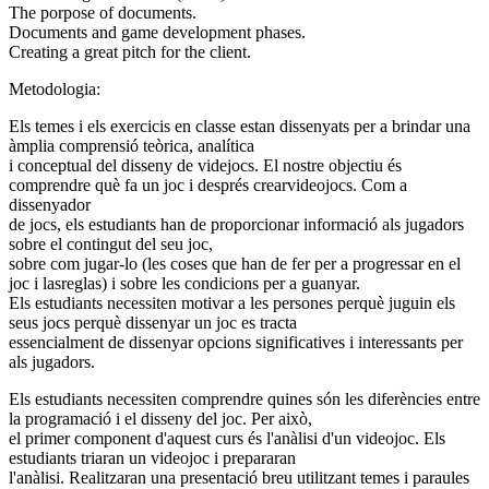
The porpose of documents.
Documents and game development phases.
Creating a great pitch for the client.
Metodologia:
Els temes i els exercicis en classe estan dissenyats per a brindar una
àmplia comprensió teòrica, analítica
i conceptual del disseny de videjocs. El nostre objectiu és
comprendre què fa un joc i després crearvideojocs. Com a
dissenyador
de jocs, els estudiants han de proporcionar informació als jugadors
sobre el contingut del seu joc,
sobre com jugar-lo (les coses que han de fer per a progressar en el
joc i lasreglas) i sobre les condicions per a guanyar.
Els estudiants necessiten motivar a les persones perquè juguin els
seus jocs perquè dissenyar un joc es tracta
essencialment de dissenyar opcions significatives i interessants per
als jugadors.
Els estudiants necessiten comprendre quines són les diferències entre
la programació i el disseny del joc. Per això,
el primer component d'aquest curs és l'anàlisi d'un videojoc. Els
estudiants triaran un videojoc i prepararan
l'anàlisi. Realitzaran una presentació breu utilitzant temes i paraules