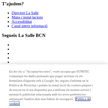
T’ajudem?
Directori La Salle
Mapa i instal·lacions
Accessibilitat
Canal intern informació
Segueix La Salle BCN
En fer clic a “Acceptar-les totes”, vostè accepta que FUNITEC
comuniqui les dades personals que pugui incloure en els
Membre de
formularis d'aquesta web a Google, Inc segons s'informa en la
Política de Privacitat i permet la instal·lació de cookies pròpies i
de tercers en el seu dispositiu per a millorar els nostres serveis i
mostrar-li publicitat relacionada amb les seves preferències
Acreditacions
mitjançant l'anàlisi dels seus hàbits de navegació.
Política de
cookies