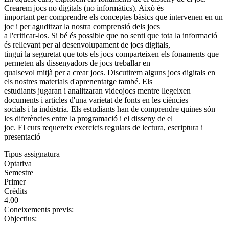
Crearem jocs no digitals (no informàtics). Això és
important per comprendre els conceptes bàsics que intervenen en un
joc i per aguditzar la nostra comprensió dels jocs
a l'criticar-los. Si bé és possible que no senti que tota la informació
és rellevant per al desenvolupament de jocs digitals,
tingui la seguretat que tots els jocs comparteixen els fonaments que
permeten als dissenyadors de jocs treballar en
qualsevol mitjà per a crear jocs. Discutirem alguns jocs digitals en
els nostres materials d'aprenentatge també. Els
estudiants jugaran i analitzaran videojocs mentre llegeixen
documents i articles d'una varietat de fonts en les ciències
socials i la indústria. Els estudiants han de comprendre quines són
les diferències entre la programació i el disseny de el
joc. El curs requereix exercicis regulars de lectura, escriptura i
presentació
Tipus assignatura
Optativa
Semestre
Primer
Crèdits
4.00
Coneixements previs:
Objectius: