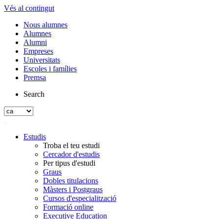
Vés al contingut
Nous alumnes
Alumnes
Alumni
Empreses
Universitats
Escoles i famílies
Premsa
Search
Estudis
Troba el teu estudi
Cercador d'estudis
Per tipus d'estudi
Graus
Dobles titulacions
Màsters i Postgraus
Cursos d'especialització
Formació online
Executive Education