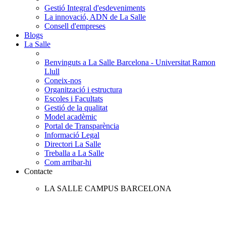
Gestió Integral d'esdeveniments
La innovació, ADN de La Salle
Consell d'empreses
Blogs
La Salle
Benvinguts a La Salle Barcelona - Universitat Ramon
Llull
Coneix-nos
Organització i estructura
Escoles i Facultats
Gestió de la qualitat
Model acadèmic
Portal de Transparència
Informació Legal
Directori La Salle
Treballa a La Salle
Com arribar-hi
Contacte
LA SALLE CAMPUS BARCELONA