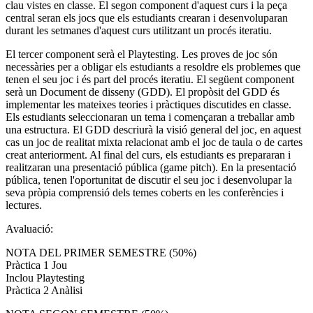
clau vistes en classe. El segon component d'aquest curs i la peça
central seran els jocs que els estudiants crearan i desenvoluparan
durant les setmanes d'aquest curs utilitzant un procés iteratiu.
El tercer component serà el Playtesting. Les proves de joc són
necessàries per a obligar els estudiants a resoldre els problemes que
tenen el seu joc i és part del procés iteratiu. El següent component
serà un Document de disseny (GDD). El propòsit del GDD és
implementar les mateixes teories i pràctiques discutides en classe.
Els estudiants seleccionaran un tema i començaran a treballar amb
una estructura. El GDD descriurà la visió general del joc, en aquest
cas un joc de realitat mixta relacionat amb el joc de taula o de cartes
creat anteriorment. Al final del curs, els estudiants es prepararan i
realitzaran una presentació pública (game pitch). En la presentació
pública, tenen l'oportunitat de discutir el seu joc i desenvolupar la
seva pròpia comprensió dels temes coberts en les conferències i
lectures.
Avaluació:
NOTA DEL PRIMER SEMESTRE (50%)
Pràctica 1 Jou
Inclou Playtesting
Pràctica 2 Anàlisi