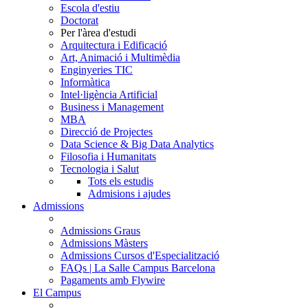
Escola d'estiu
Doctorat
Per l'àrea d'estudi
Arquitectura i Edificació
Art, Animació i Multimèdia
Enginyeries TIC
Informàtica
Intel·ligència Artificial
Business i Management
MBA
Direcció de Projectes
Data Science & Big Data Analytics
Filosofia i Humanitats
Tecnologia i Salut
Tots els estudis
Admisions i ajudes
Admissions
Admissions Graus
Admissions Màsters
Admissions Cursos d'Especialització
FAQs | La Salle Campus Barcelona
Pagaments amb Flywire
El Campus