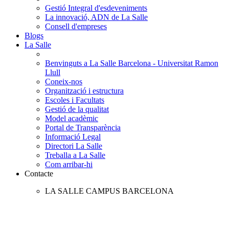
Gestió Integral d'esdeveniments
La innovació, ADN de La Salle
Consell d'empreses
Blogs
La Salle
Benvinguts a La Salle Barcelona - Universitat Ramon
Llull
Coneix-nos
Organització i estructura
Escoles i Facultats
Gestió de la qualitat
Model acadèmic
Portal de Transparència
Informació Legal
Directori La Salle
Treballa a La Salle
Com arribar-hi
Contacte
LA SALLE CAMPUS BARCELONA