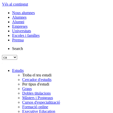
Vés al contingut
Nous alumnes
Alumnes
Alumni
Empreses
Universitats
Escoles i famílies
Premsa
Search
Estudis
Troba el teu estudi
Cercador d'estudis
Per tipus d'estudi
Graus
Dobles titulacions
Màsters i Postgraus
Cursos d'especialització
Formació online
Executive Education