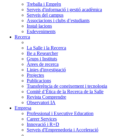
Treballa i Emprèn
Serveis d'informació i gestió acadèmica
Serveis del campus
Associacions i clubs d’estudiants
Instal·lacions
Esdeveniments
Recerca
La Salle i la Recerca
Be a Researcher
Grups i Instituts
Àrees de recerca
Linies d'investigació
Projectes
Publicacions
Transferència de coneixement i tecnologia
Comitè d’Ètica de la Recerca de la Salle
Revista Comprendre
Observatori IA
Empresa
Professional i Executive Education
Career Services
Innovació i R+D
Serveis d'Emprenedoria i Acceleració