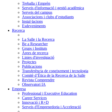
Treballa i Emprèn
Serveis d'informació i gestió acadèmica
Serveis del campus
Associacions i clubs d’estudiants
Instal·lacions
Esdeveniments
Recerca
La Salle i la Recerca
Be a Researcher
Grups i Instituts
Àrees de recerca
Linies d'investigació
Projectes
Publicacions
Transferència de coneixement i tecnologia
Comitè d’Ètica de la Recerca de la Salle
Revista Comprendre
Observatori IA
Empresa
Professional i Executive Education
Career Services
Innovació i R+D
Serveis d'Emprenedoria i Acceleració