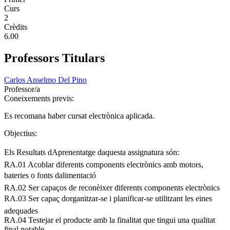
Curs
2
Crèdits
6.00
Professors Titulars
Carlos Anselmo Del Pino
Professor/a
Coneixements previs:
Es recomana haber cursat electrònica aplicada.
Objectius:
Els Resultats dAprenentatge daquesta assignatura són:
RA.01 Acoblar diferents components electrònics amb motors,
bateries o fonts dalimentació
RA.02 Ser capaços de reconèixer diferents components electrònics
RA.03 Ser capaç dorganitzar-se i planificar-se utilitzant les eines
adequades
RA.04 Testejar el producte amb la finalitat que tingui una qualitat
final notable