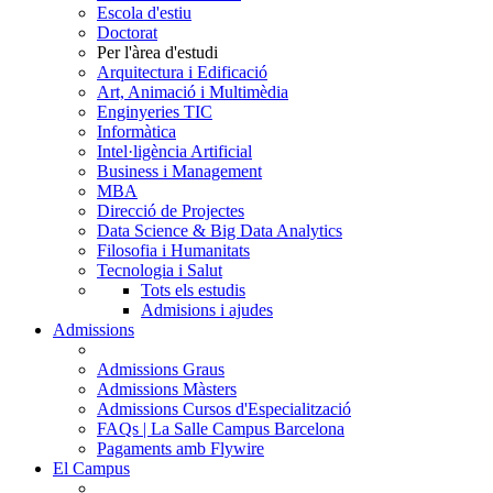
Escola d'estiu
Doctorat
Per l'àrea d'estudi
Arquitectura i Edificació
Art, Animació i Multimèdia
Enginyeries TIC
Informàtica
Intel·ligència Artificial
Business i Management
MBA
Direcció de Projectes
Data Science & Big Data Analytics
Filosofia i Humanitats
Tecnologia i Salut
Tots els estudis
Admisions i ajudes
Admissions
Admissions Graus
Admissions Màsters
Admissions Cursos d'Especialització
FAQs | La Salle Campus Barcelona
Pagaments amb Flywire
El Campus