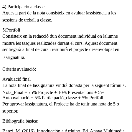
4) Participació a classe
Aquesta part de la nota consisteix en avaluar lassistència a les
sessions de treball a classe.
5)Portfoli
Consisteix en la redacció dun document individual on lalumne
mostra les tasques realitzades durant el curs. Aquest document
sentregarà a final de curs i resumirà el projecte desenvolupat en
lassignatura.
Criteris avaluació:
Avaluació final
La nota final de lassignatura vindrà donada per la següent fórmula.
Nota_Final = 75% Projecte + 10% Presentacions + 5%
Autoavaluació + 5% Participació_classe + 5% Portfoli
Per aprovar lassignatura, el Projecte ha de tenir una nota de 5 o
superior.
Bibliografia bàsica:
Banzi, M. (2016). Introducción a Arduino. Ed. Anaya Multimedia.