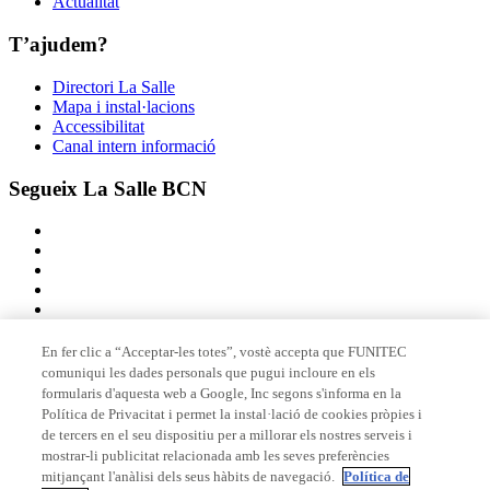
Actualitat
T’ajudem?
Directori La Salle
Mapa i instal·lacions
Accessibilitat
Canal intern informació
Segueix La Salle BCN
En fer clic a “Acceptar-les totes”, vostè accepta que FUNITEC
comuniqui les dades personals que pugui incloure en els
Membre de
formularis d'aquesta web a Google, Inc segons s'informa en la
Política de Privacitat i permet la instal·lació de cookies pròpies i
de tercers en el seu dispositiu per a millorar els nostres serveis i
mostrar-li publicitat relacionada amb les seves preferències
Acreditacions
mitjançant l'anàlisi dels seus hàbits de navegació.
Política de