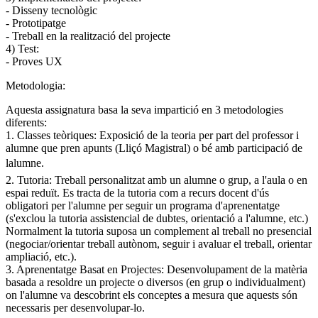
- Disseny tecnològic
- Prototipatge
- Treball en la realització del projecte
4) Test:
- Proves UX
Metodologia:
Aquesta assignatura basa la seva impartició en 3 metodologies
diferents:
1. Classes teòriques: Exposició de la teoria per part del professor i
alumne que pren apunts (Lliçó Magistral) o bé amb participació de
lalumne.
2. Tutoria: Treball personalitzat amb un alumne o grup, a l'aula o en
espai reduït. Es tracta de la tutoria com a recurs docent d'ús
obligatori per l'alumne per seguir un programa d'aprenentatge
(s'exclou la tutoria assistencial de dubtes, orientació a l'alumne, etc.)
Normalment la tutoria suposa un complement al treball no presencial
(negociar/orientar treball autònom, seguir i avaluar el treball, orientar
ampliació, etc.).
3. Aprenentatge Basat en Projectes: Desenvolupament de la matèria
basada a resoldre un projecte o diversos (en grup o individualment)
on l'alumne va descobrint els conceptes a mesura que aquests són
necessaris per desenvolupar-lo.