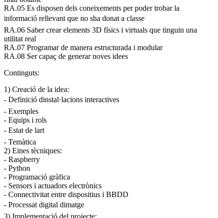
RA.05 Es disposen dels coneixements per poder trobar la
informació rellevant que no sha donat a classe
RA.06 Saber crear elements 3D físics i virtuals que tinguin una
utilitat real
RA.07 Programar de manera estructurada i modular
RA.08 Ser capaç de generar noves idees
Continguts:
1) Creació de la idea:
- Definició dinstal·lacions interactives
- Exemples
- Equips i rols
- Estat de lart
- Temàtica
2) Eines tècniques:
- Raspberry
- Python
- Programació gràfica
- Sensors i actuadors electrònics
- Connectivitat entre dispositius i BBDD
- Processat digital dimatge
3) Implementació del projecte: