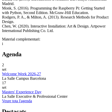
Madrid.
Monk, S. (2016). Programming the Raspberry Pi: Getting Started
with Python, Second Edition. McGraw-Hill Education.
Rodgers, P. A., & Milton, A. (2013). Research Methods for Product
Design.
Chen, W. (2020). Interactive Installation: Art & Design. Artpower
International Publishing Co. Ltd.
Material complementari:
i
Agenda
2
set
Welcome Week 2026-27
La Salle Campus Barcelona
17
set
Masters' Experience Day
La Salle Executive & Professional Center
Veure tota l'agenda
Destacats