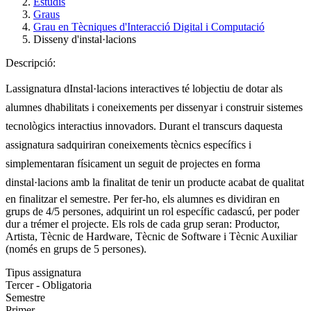
Estudis
Graus
Grau en Tècniques d'Interacció Digital i Computació
Disseny d'instal·lacions
Descripció:
Lassignatura dInstal·lacions interactives té lobjectiu de dotar als
alumnes dhabilitats i coneixements per dissenyar i construir sistemes
tecnològics interactius innovadors. Durant el transcurs daquesta
assignatura sadquiriran coneixements tècnics específics i
simplementaran físicament un seguit de projectes en forma
dinstal·lacions amb la finalitat de tenir un producte acabat de qualitat
en finalitzar el semestre. Per fer-ho, els alumnes es dividiran en
grups de 4/5 persones, adquirint un rol específic cadascú, per poder
dur a trémer el projecte. Els rols de cada grup seran: Productor,
Artista, Tècnic de Hardware, Tècnic de Software i Tècnic Auxiliar
(només en grups de 5 persones).
Tipus assignatura
Tercer - Obligatoria
Semestre
Primer