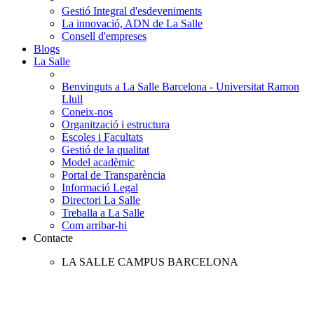
Gestió Integral d'esdeveniments
La innovació, ADN de La Salle
Consell d'empreses
Blogs
La Salle
Benvinguts a La Salle Barcelona - Universitat Ramon
Llull
Coneix-nos
Organització i estructura
Escoles i Facultats
Gestió de la qualitat
Model acadèmic
Portal de Transparència
Informació Legal
Directori La Salle
Treballa a La Salle
Com arribar-hi
Contacte
LA SALLE CAMPUS BARCELONA