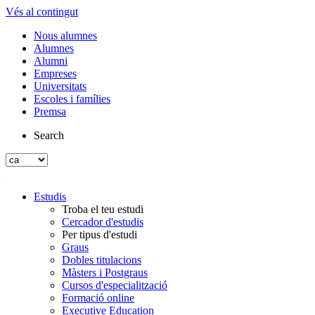
Vés al contingut
Nous alumnes
Alumnes
Alumni
Empreses
Universitats
Escoles i famílies
Premsa
Search
Estudis
Troba el teu estudi
Cercador d'estudis
Per tipus d'estudi
Graus
Dobles titulacions
Màsters i Postgraus
Cursos d'especialització
Formació online
Executive Education