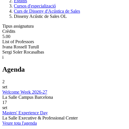
Estudis
Cursos d'especializació
Curs de Disseny d'Acústica de Sales
Disseny Acústic de Sales OL
Tipus assignatura
Crèdits
5.00
List of Professors
Ivana Rossell Turull
Sergi Soler Rocasalbas
i
Agenda
2
set
Welcome Week 2026-27
La Salle Campus Barcelona
17
set
Masters' Experience Day
La Salle Executive & Professional Center
Veure tota l'agenda