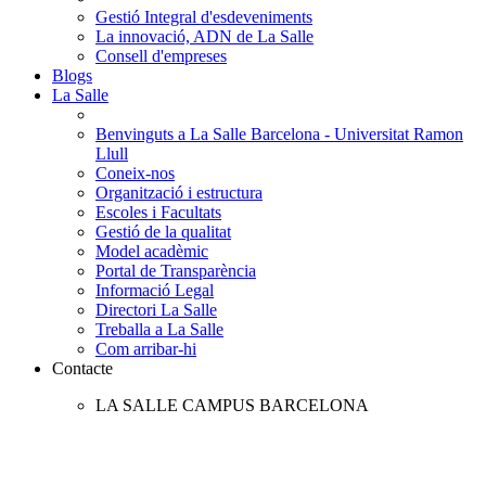
Gestió Integral d'esdeveniments
La innovació, ADN de La Salle
Consell d'empreses
Blogs
La Salle
Benvinguts a La Salle Barcelona - Universitat Ramon
Llull
Coneix-nos
Organització i estructura
Escoles i Facultats
Gestió de la qualitat
Model acadèmic
Portal de Transparència
Informació Legal
Directori La Salle
Treballa a La Salle
Com arribar-hi
Contacte
LA SALLE CAMPUS BARCELONA