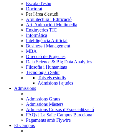
Escola d'estiu
Doctorat
Per l'àrea d'estudi
Arquitectura i Edificació
Art, Animació i Multimèdia
Enginyeries TIC
Informàtica
Intel·ligència Artificial
Business i Management
MBA
Direcció de Projectes
Data Science & Big Data Analytics
Filosofia i Humanitats
Tecnologia i Salut
Tots els estudis
Admisions i ajudes
Admissions
Admissions Graus
Admissions Màsters
Admissions Cursos d'Especialització
FAQs | La Salle Campus Barcelona
Pagaments amb Flywire
El Campus