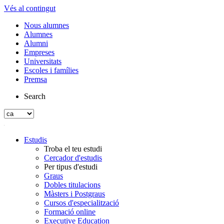
Vés al contingut
Nous alumnes
Alumnes
Alumni
Empreses
Universitats
Escoles i famílies
Premsa
Search
Estudis
Troba el teu estudi
Cercador d'estudis
Per tipus d'estudi
Graus
Dobles titulacions
Màsters i Postgraus
Cursos d'especialització
Formació online
Executive Education