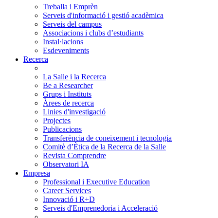
Treballa i Emprèn
Serveis d'informació i gestió acadèmica
Serveis del campus
Associacions i clubs d’estudiants
Instal·lacions
Esdeveniments
Recerca
La Salle i la Recerca
Be a Researcher
Grups i Instituts
Àrees de recerca
Linies d'investigació
Projectes
Publicacions
Transferència de coneixement i tecnologia
Comitè d’Ètica de la Recerca de la Salle
Revista Comprendre
Observatori IA
Empresa
Professional i Executive Education
Career Services
Innovació i R+D
Serveis d'Emprenedoria i Acceleració