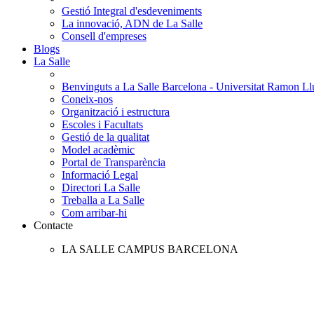
Gestió Integral d'esdeveniments
La innovació, ADN de La Salle
Consell d'empreses
Blogs
La Salle
Benvinguts a La Salle Barcelona - Universitat Ramon Llu
Coneix-nos
Organització i estructura
Escoles i Facultats
Gestió de la qualitat
Model acadèmic
Portal de Transparència
Informació Legal
Directori La Salle
Treballa a La Salle
Com arribar-hi
Contacte
LA SALLE CAMPUS BARCELONA