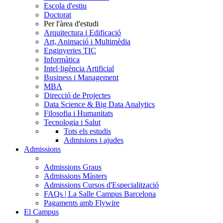
Escola d'estiu
Doctorat
Per l'àrea d'estudi
Arquitectura i Edificació
Art, Animació i Multimèdia
Enginyeries TIC
Informàtica
Intel·ligència Artificial
Business i Management
MBA
Direcció de Projectes
Data Science & Big Data Analytics
Filosofia i Humanitats
Tecnologia i Salut
Tots els estudis
Admisions i ajudes
Admissions
Admissions Graus
Admissions Màsters
Admissions Cursos d'Especialització
FAQs | La Salle Campus Barcelona
Pagaments amb Flywire
El Campus