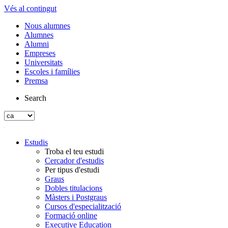
Vés al contingut
Nous alumnes
Alumnes
Alumni
Empreses
Universitats
Escoles i famílies
Premsa
Search
Estudis
Troba el teu estudi
Cercador d'estudis
Per tipus d'estudi
Graus
Dobles titulacions
Màsters i Postgraus
Cursos d'especialització
Formació online
Executive Education