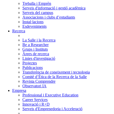
Treballa i Emprèn
Serveis d'informació i gestió acadèmica
Serveis del campus
Associacions i clubs d’estudiants
Instal·lacions
Esdeveniments
Recerca
La Salle i la Recerca
Be a Researcher
Grups i Instituts
Àrees de recerca
Linies d'investigació
Projectes
Publicacions
Transferència de coneixement i tecnologia
Comitè d’Ètica de la Recerca de la Salle
Revista Comprendre
Observatori IA
Empresa
Professional i Executive Education
Career Services
Innovació i R+D
Serveis d'Emprenedoria i Acceleració