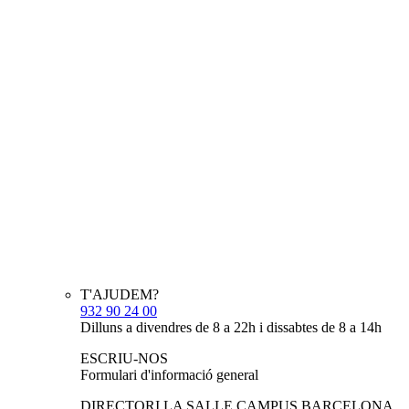
T'AJUDEM?
932 90 24 00
Dilluns a divendres de 8 a 22h i dissabtes de 8 a 14h
ESCRIU-NOS
Formulari d'informació general
DIRECTORI LA SALLE CAMPUS BARCELONA