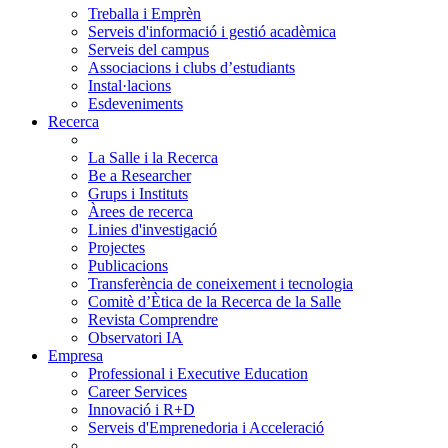
Treballa i Emprèn
Serveis d'informació i gestió acadèmica
Serveis del campus
Associacions i clubs d’estudiants
Instal·lacions
Esdeveniments
Recerca
La Salle i la Recerca
Be a Researcher
Grups i Instituts
Àrees de recerca
Linies d'investigació
Projectes
Publicacions
Transferència de coneixement i tecnologia
Comitè d’Ètica de la Recerca de la Salle
Revista Comprendre
Observatori IA
Empresa
Professional i Executive Education
Career Services
Innovació i R+D
Serveis d'Emprenedoria i Acceleració