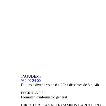
T'AJUDEM?
932 90 24 00
Dilluns a divendres de 8 a 22h i dissabtes de 8 a 14h
ESCRIU-NOS
Formulari d'informació general
DIRECTORI LA SALLE CAMPUS BARCELONA