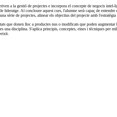
en a la gestió de projectes e incorpora el concepte de negocis intel-li
 i de lideratge. Al concloure aquest curs, l'alumne serà capaç de entendre 
una sèrie de projectes, alinear els objectius del projecte amb l'estratègia
vitats que donen lloc a productes nus o modificats que poden augmentar les
 es una disciplina. S'aplica principis, conceptes, eines i tècniques per mil
eixit.