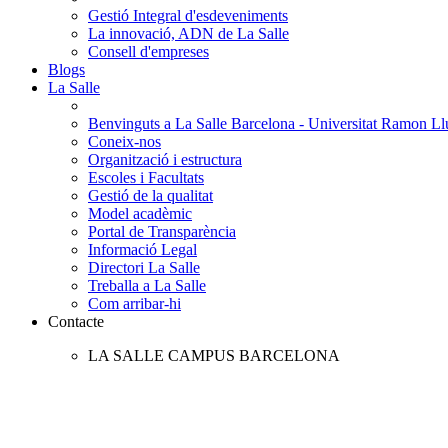
Gestió Integral d'esdeveniments
La innovació, ADN de La Salle
Consell d'empreses
Blogs
La Salle
Benvinguts a La Salle Barcelona - Universitat Ramon Llu
Coneix-nos
Organització i estructura
Escoles i Facultats
Gestió de la qualitat
Model acadèmic
Portal de Transparència
Informació Legal
Directori La Salle
Treballa a La Salle
Com arribar-hi
Contacte
LA SALLE CAMPUS BARCELONA