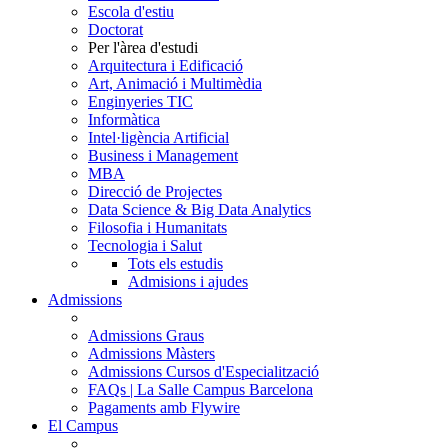
Escola d'estiu
Doctorat
Per l'àrea d'estudi
Arquitectura i Edificació
Art, Animació i Multimèdia
Enginyeries TIC
Informàtica
Intel·ligència Artificial
Business i Management
MBA
Direcció de Projectes
Data Science & Big Data Analytics
Filosofia i Humanitats
Tecnologia i Salut
Tots els estudis
Admisions i ajudes
Admissions
Admissions Graus
Admissions Màsters
Admissions Cursos d'Especialització
FAQs | La Salle Campus Barcelona
Pagaments amb Flywire
El Campus