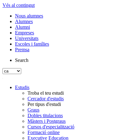
Vés al contingut
Nous alumnes
Alumnes
Alumni
Empreses
Universitats
Escoles i famílies
Premsa
Search
Estudis
Troba el teu estudi
Cercador d'estudis
Per tipus d'estudi
Graus
Dobles titulacions
Màsters i Postgraus
Cursos d'especialització
Formació online
Executive Education