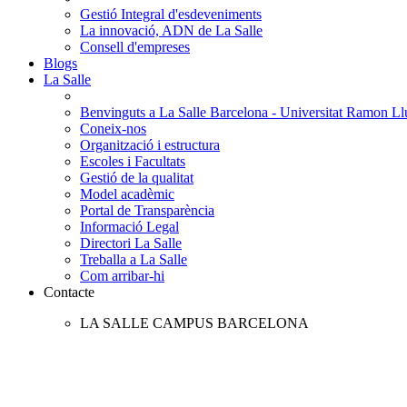
Gestió Integral d'esdeveniments
La innovació, ADN de La Salle
Consell d'empreses
Blogs
La Salle
Benvinguts a La Salle Barcelona - Universitat Ramon Llu
Coneix-nos
Organització i estructura
Escoles i Facultats
Gestió de la qualitat
Model acadèmic
Portal de Transparència
Informació Legal
Directori La Salle
Treballa a La Salle
Com arribar-hi
Contacte
LA SALLE CAMPUS BARCELONA