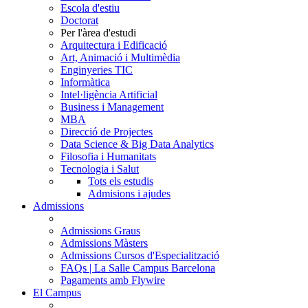
Escola d'estiu
Doctorat
Per l'àrea d'estudi
Arquitectura i Edificació
Art, Animació i Multimèdia
Enginyeries TIC
Informàtica
Intel·ligència Artificial
Business i Management
MBA
Direcció de Projectes
Data Science & Big Data Analytics
Filosofia i Humanitats
Tecnologia i Salut
Tots els estudis
Admisions i ajudes
Admissions
Admissions Graus
Admissions Màsters
Admissions Cursos d'Especialització
FAQs | La Salle Campus Barcelona
Pagaments amb Flywire
El Campus