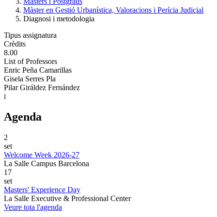
Màsters i Postgraus
Màster en Gestió Urbanística, Valoracions i Perícia Judicial
Diagnosi i metodologia
Tipus assignatura
Crèdits
8.00
List of Professors
Enric Peña Camarillas
Gisela Serres Pla
Pilar Giráldez Fernández
i
Agenda
2
set
Welcome Week 2026-27
La Salle Campus Barcelona
17
set
Masters' Experience Day
La Salle Executive & Professional Center
Veure tota l'agenda