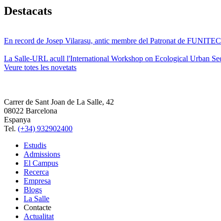
Destacats
En record de Josep Vilarasu, antic membre del Patronat de FUNITEC
La Salle-URL acull l'International Workshop on Ecological Urban Sec
Veure totes les novetats
Carrer de Sant Joan de La Salle, 42
08022 Barcelona
Espanya
Tel.
(+34) 932902400
Estudis
Admissions
El Campus
Recerca
Empresa
Blogs
La Salle
Contacte
Actualitat