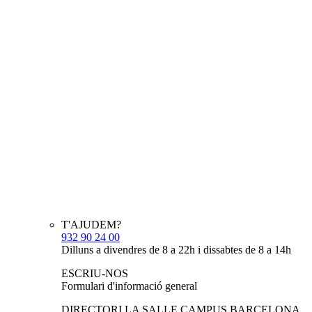
T'AJUDEM?
932 90 24 00
Dilluns a divendres de 8 a 22h i dissabtes de 8 a 14h
ESCRIU-NOS
Formulari d'informació general
DIRECTORI LA SALLE CAMPUS BARCELONA