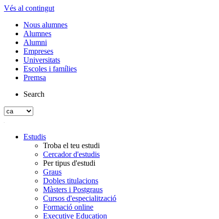
Vés al contingut
Nous alumnes
Alumnes
Alumni
Empreses
Universitats
Escoles i famílies
Premsa
Search
Estudis
Troba el teu estudi
Cercador d'estudis
Per tipus d'estudi
Graus
Dobles titulacions
Màsters i Postgraus
Cursos d'especialització
Formació online
Executive Education