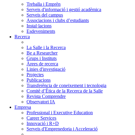
Treballa i Emprèn
Serveis d'informació i gestió acadèmica
Serveis del campus
Associacions i clubs d’estudiants
Instal·lacions
Esdeveniments
Recerca
La Salle i la Recerca
Be a Researcher
Grups i Instituts
Àrees de recerca
Linies d'investigació
Projectes
Publicacions
Transferència de coneixement i tecnologia
Comitè d’Ètica de la Recerca de la Salle
Revista Comprendre
Observatori IA
Empresa
Professional i Executive Education
Career Services
Innovació i R+D
Serveis d'Emprenedoria i Acceleració