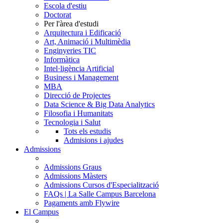
Escola d'estiu
Doctorat
Per l'àrea d'estudi
Arquitectura i Edificació
Art, Animació i Multimèdia
Enginyeries TIC
Informàtica
Intel·ligència Artificial
Business i Management
MBA
Direcció de Projectes
Data Science & Big Data Analytics
Filosofia i Humanitats
Tecnologia i Salut
Tots els estudis
Admisions i ajudes
Admissions
Admissions Graus
Admissions Màsters
Admissions Cursos d'Especialització
FAQs | La Salle Campus Barcelona
Pagaments amb Flywire
El Campus