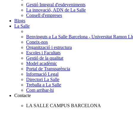
Gestió Integral d'esdeveniments
La innovació, ADN de La Salle
Consell d'empreses
Blogs
La Salle
Benvinguts a La Salle Barcelona - Universitat Ramon Llu
Coneix-nos
Organització i estructura
Escoles i Facultats
Gestió de la qualitat
Model acadèmic
Portal de Transparència
Informació Legal
Directori La Salle
Treballa a La Salle
Com arribar-hi
Contacte
LA SALLE CAMPUS BARCELONA