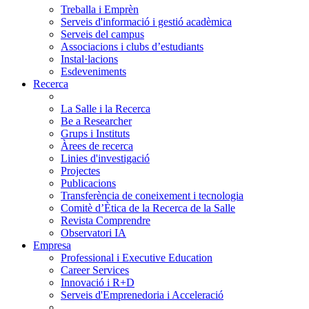
Treballa i Emprèn
Serveis d'informació i gestió acadèmica
Serveis del campus
Associacions i clubs d’estudiants
Instal·lacions
Esdeveniments
Recerca
La Salle i la Recerca
Be a Researcher
Grups i Instituts
Àrees de recerca
Linies d'investigació
Projectes
Publicacions
Transferència de coneixement i tecnologia
Comitè d’Ètica de la Recerca de la Salle
Revista Comprendre
Observatori IA
Empresa
Professional i Executive Education
Career Services
Innovació i R+D
Serveis d'Emprenedoria i Acceleració