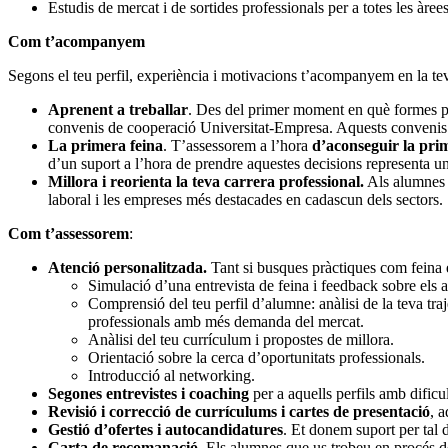
Estudis de mercat i de sortides professionals per a totes les àrees
Com t’acompanyem
Segons el teu perfil, experiència i motivacions t’acompanyem en la tev
Aprenent a treballar
. Des del primer moment en què formes pa
convenis de cooperació Universitat-Empresa. Aquests convenis e
La primera feina
. T’assessorem a l’hora
d’aconseguir la pri
d’un suport a l’hora de prendre aquestes decisions representa u
Millora i reorienta la teva carrera professional.
Als alumnes o
laboral i les empreses més destacades en cadascun dels sectors.
Com t’assessorem
:
Atenció personalitzada.
Tant si busques pràctiques com feina
Simulació d’una entrevista de feina i feedback sobre els
Comprensió del teu perfil d’alumne: anàlisi de la teva traj
professionals amb més demanda del mercat.
Anàlisi del teu currículum i propostes de millora.
Orientació sobre la cerca d’oportunitats professionals.
Introducció al networking.
Segones entrevistes i coaching
per a aquells perfils amb dificul
Revisió i correcció de currículums i cartes de presentació
, 
Gestió d’ofertes i autocandidatures
. Et donem suport per tal d
Carta de recomanació.
Els alumnes que us trobeu en procés 