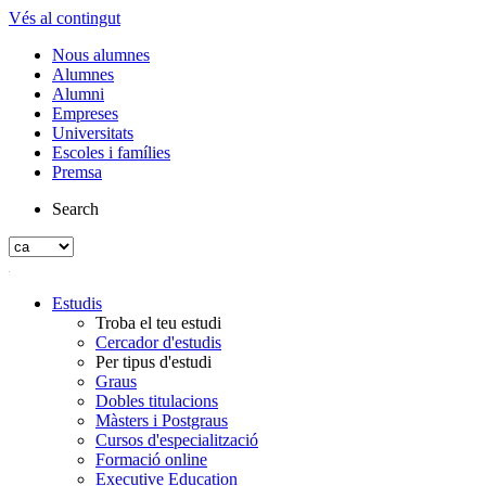
Vés al contingut
Nous alumnes
Alumnes
Alumni
Empreses
Universitats
Escoles i famílies
Premsa
Search
Estudis
Troba el teu estudi
Cercador d'estudis
Per tipus d'estudi
Graus
Dobles titulacions
Màsters i Postgraus
Cursos d'especialització
Formació online
Executive Education