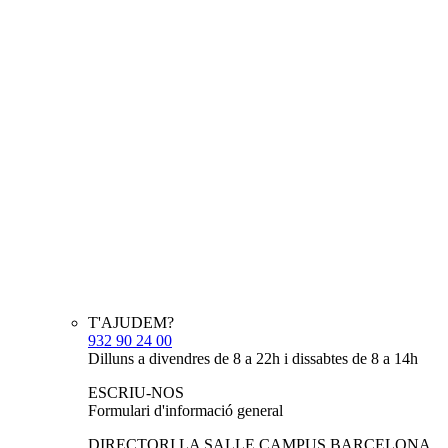
T'AJUDEM?
932 90 24 00
Dilluns a divendres de 8 a 22h i dissabtes de 8 a 14h
ESCRIU-NOS
Formulari d'informació general
DIRECTORI LA SALLE CAMPUS BARCELONA