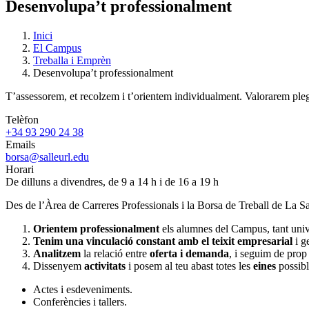
Desenvolupa’t professionalment
Inici
El Campus
Treballa i Emprèn
Desenvolupa’t professionalment
T’assessorem, et recolzem i t’orientem individualment. Valorarem plega
Telèfon
+34 93 290 24 38
Emails
borsa@salleurl.edu
Horari
De dilluns a divendres, de 9 a 14 h i de 16 a 19 h
Des de l’Àrea de Carreres Professionals i la Borsa de Treball de La Sa
Orientem professionalment
els alumnes del Campus, tant unive
Tenim una vinculació constant amb el teixit empresarial
i g
Analitzem
la relació entre
oferta i demanda
, i seguim de prop
Dissenyem
activitats
i posem al teu abast totes les
eines
possibl
Actes i esdeveniments.
Conferències i tallers.