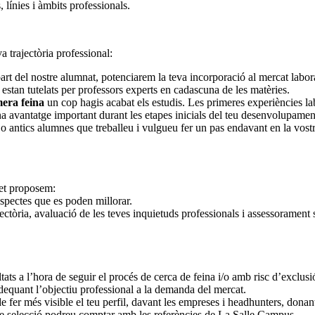
, línies i àmbits professionals.
a trajectòria professional:
rt del nostre alumnat, potenciarem la teva incorporació al mercat labo
stan tutelats per professors experts en cadascuna de les matèries.
mera feina
un cop hagis acabat els estudis. Les primeres experiències la
na avantatge important durant les etapes inicials del teu desenvolupamen
 antics alumnes que treballeu i vulgueu fer un pas endavant en la vostra
 et proposem:
 aspectes que es poden millorar.
ectòria, avaluació de les teves inquietuds professionals i assessorament so
tats a l’hora de seguir el procés de cerca de feina i/o amb risc d’exclusi
adequant l’objectiu professional a la demanda del mercat.
e fer més visible el teu perfil, davant les empreses i headhunters, donant
de selecció podreu comptar amb les referències de La Salle Campus.