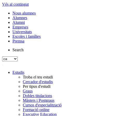
Vés al contingut
Nous alumnes
Alumnes
Alumni
Empreses
Universitats
Escoles i famílies
Premsa
Search
Estudis
Troba el teu estudi
Cercador d'estudis
Per tipus d'estudi
Graus
Dobles titulacions
Màsters i Postgraus
Cursos d'especialització
Formació online
Executive Education