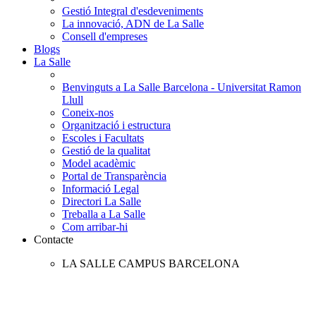
Gestió Integral d'esdeveniments
La innovació, ADN de La Salle
Consell d'empreses
Blogs
La Salle
Benvinguts a La Salle Barcelona - Universitat Ramon
Llull
Coneix-nos
Organització i estructura
Escoles i Facultats
Gestió de la qualitat
Model acadèmic
Portal de Transparència
Informació Legal
Directori La Salle
Treballa a La Salle
Com arribar-hi
Contacte
LA SALLE CAMPUS BARCELONA