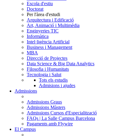
Escola d'estiu
Doctorat
Per l'àrea d'estudi
Arquitectura i Edificació
Art, Animació i Multimèdia
Enginyeries TIC
Informàtica
Intel·ligència Artificial
Business i Management
MBA
Direcció de Projectes
Data Science & Big Data Analytics
Filosofia i Humanitats
Tecnologia i Salut
Tots els estudis
Admisions i ajudes
Admissions
Admissions Graus
Admissions Màsters
Admissions Cursos d'Especialització
FAQs | La Salle Campus Barcelona
Pagaments amb Flywire
El Campus