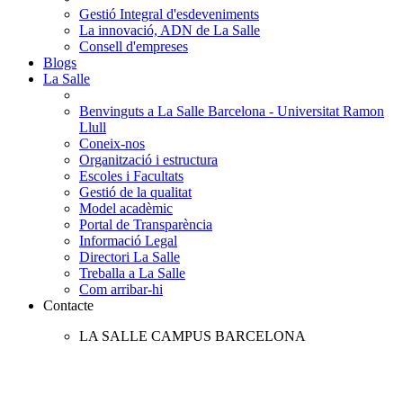
Gestió Integral d'esdeveniments
La innovació, ADN de La Salle
Consell d'empreses
Blogs
La Salle
Benvinguts a La Salle Barcelona - Universitat Ramon
Llull
Coneix-nos
Organització i estructura
Escoles i Facultats
Gestió de la qualitat
Model acadèmic
Portal de Transparència
Informació Legal
Directori La Salle
Treballa a La Salle
Com arribar-hi
Contacte
LA SALLE CAMPUS BARCELONA