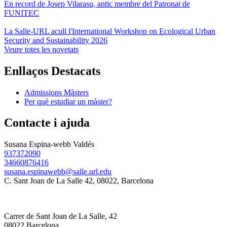
En record de Josep Vilarasu, antic membre del Patronat de
FUNITEC
La Salle-URL acull l'International Workshop on Ecological Urban
Security and Sustainability 2026
Veure totes les novetats
Enllaços Destacats
Admissions Màsters
Per què estudiar un màster?
Contacte i ajuda
Susana Espina-webb Valdés
937372090
34660876416
susana.espinawebb@salle.url.edu
C. Sant Joan de La Salle 42, 08022, Barcelona
Carrer de Sant Joan de La Salle, 42
08022 Barcelona