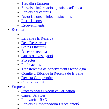
Treballa i Emprèn
Serveis d'informació i gestió acadèmica
Serveis del campus
Associacions i clubs d’estudiants
Instal·lacions
Esdeveniments
Recerca
La Salle i la Recerca
Be a Researcher
Grups i Instituts
Àrees de recerca
Linies d'investigació
Projectes
Publicacions
Transferència de coneixement i tecnologia
Comitè d’Ètica de la Recerca de la Salle
Revista Comprendre
Observatori IA
Empresa
Professional i Executive Education
Career Services
Innovació i R+D
Serveis d'Emprenedoria i Acceleració