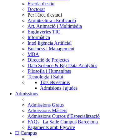
Escola d'estiu
Doctorat
Per l'àrea d'estudi
Arquitectura i Edificació
Art, Animació i Multimèdia
Enginyeries TIC
Informàtica
Intel·ligència Artificial
Business i Management
MBA
Direcció de Projectes
Data Science & Big Data Analytics
Filosofia i Humanitats
Tecnologia i Salut
Tots els estudis
Admisions i ajudes
Admissions
Admissions Graus
Admissions Màsters
Admissions Cursos d'Especialització
FAQs | La Salle Campus Barcelona
Pagaments amb Flywire
El Campus