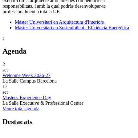
exercir com a arquitecte amb totes les competències i
responsabilitats, i amb la qual podràs desenvolupar-te
professionalment a tota la UE.
Màster Universitari en Arquitectura d'Interiors
Màster Universitari en Sostenibilitat i Eficiència Energètica
i
Agenda
2
set
Welcome Week 2026-27
La Salle Campus Barcelona
17
set
Masters' Experience Day
La Salle Executive & Professional Center
Veure tota l'agenda
Destacats