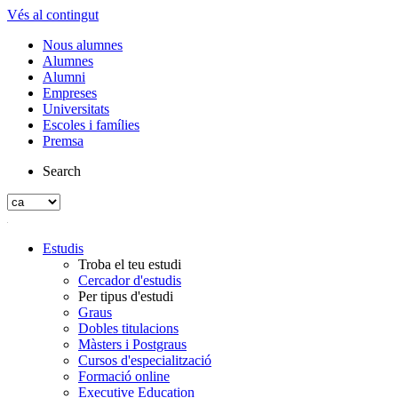
Vés al contingut
Nous alumnes
Alumnes
Alumni
Empreses
Universitats
Escoles i famílies
Premsa
Search
Estudis
Troba el teu estudi
Cercador d'estudis
Per tipus d'estudi
Graus
Dobles titulacions
Màsters i Postgraus
Cursos d'especialització
Formació online
Executive Education