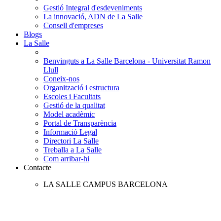
Gestió Integral d'esdeveniments
La innovació, ADN de La Salle
Consell d'empreses
Blogs
La Salle
Benvinguts a La Salle Barcelona - Universitat Ramon
Llull
Coneix-nos
Organització i estructura
Escoles i Facultats
Gestió de la qualitat
Model acadèmic
Portal de Transparència
Informació Legal
Directori La Salle
Treballa a La Salle
Com arribar-hi
Contacte
LA SALLE CAMPUS BARCELONA