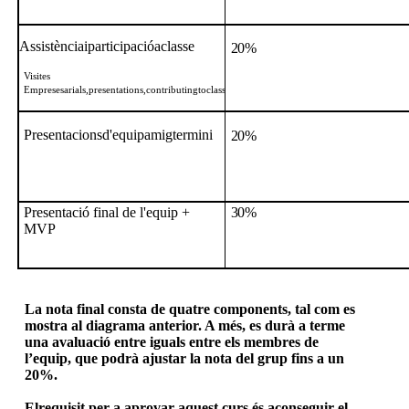
Assistènciaiparticipacióa
classe
20%
Visites
Empresesarials,presentations,contributingto
class
Presentacionsd'equipamigtermini
20%
Presentació final de l'equip +
30%
MVP
La nota final consta de quatre components, tal com es
mostra al diagrama anterior. A més, es durà a terme
una avaluació entre iguals entre els membres de
l’equip, que podrà ajustar la nota del grup fins a un
20%.
Elrequisit per a aprovar aquest curs és aconseguir el