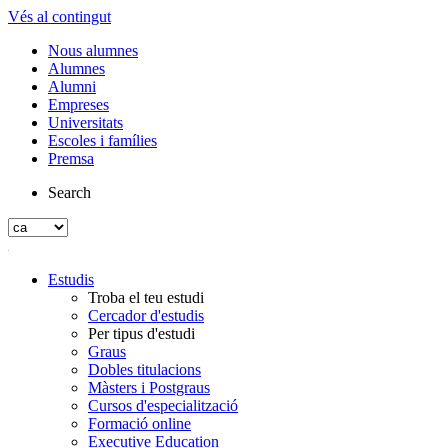
Vés al contingut
Nous alumnes
Alumnes
Alumni
Empreses
Universitats
Escoles i famílies
Premsa
Search
Estudis
Troba el teu estudi
Cercador d'estudis
Per tipus d'estudi
Graus
Dobles titulacions
Màsters i Postgraus
Cursos d'especialització
Formació online
Executive Education