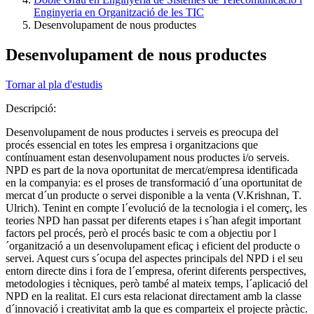
Enginyeria en Organització de les TIC
Desenvolupament de nous productes
Desenvolupament de nous productes
Tornar al pla d'estudis
Descripció:
Desenvolupament de nous productes i serveis es preocupa del
procés essencial en totes les empresa i organitzacions que
contínuament estan desenvolupament nous productes i/o serveis.
NPD es part de la nova oportunitat de mercat/empresa identificada
en la companyia: es el proses de transformació d´una oportunitat de
mercat d´un producte o servei disponible a la venta (V.Krishnan, T.
Ulrich). Tenint en compte l´evolució de la tecnologia i el comerç, les
teories NPD han passat per diferents etapes i s´han afegit important
factors pel procés, però el procés basic te com a objectiu por l
´organització a un desenvolupament eficaç i eficient del producte o
servei. Aquest curs s´ocupa del aspectes principals del NPD i el seu
entorn directe dins i fora de l´empresa, oferint diferents perspectives,
metodologies i tècniques, però també al mateix temps, l´aplicació del
NPD en la realitat. El curs esta relacionat directament amb la classe
d´innovació i creativitat amb la que es comparteix el projecte pràctic.