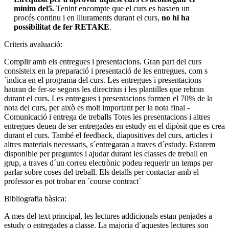
mínim del5.
Tenint encompte que el curs es basaen un
procés continu i en lliuraments durant el curs,
no hi ha
possibilitat de fer RETAKE
.
Criteris avaluació:
Complir amb els entregues i presentacions. Gran part del curs
consisteix en la preparació i presentació de les entregues, com s
´indica en el programa del curs. Les entregues i presentacions
hauran de fer-se segons les directrius i les plantilles que rebran
durant el curs. Les entregues i presentacions formen el 70% de la
nota del curs, per això es molt important per la nota final -
Comunicació i entrega de treballs Totes les presentacions i altres
entregues deuen de ser entregades en estudy en el dipòsit que es crea
durant el curs. També el feedback, diapositives del curs, articles i
altres materials necessaris, s´entregaran a traves d´estudy. Estarem
disponible per preguntes i ajudar durant les classes de treball en
grup, a traves d´un correu electrònic podeu requerir un temps per
parlar sobre coses del treball. Els detalls per contactar amb el
professor es pot trobar en `course contract´
Bibliografia bàsica:
A mes del text principal, les lectures addicionals estan penjades a
estudy o entregades a classe. La majoria d´aquestes lectures son