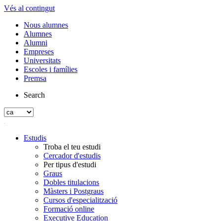
Vés al contingut
Nous alumnes
Alumnes
Alumni
Empreses
Universitats
Escoles i famílies
Premsa
Search
Estudis
Troba el teu estudi
Cercador d'estudis
Per tipus d'estudi
Graus
Dobles titulacions
Màsters i Postgraus
Cursos d'especialització
Formació online
Executive Education