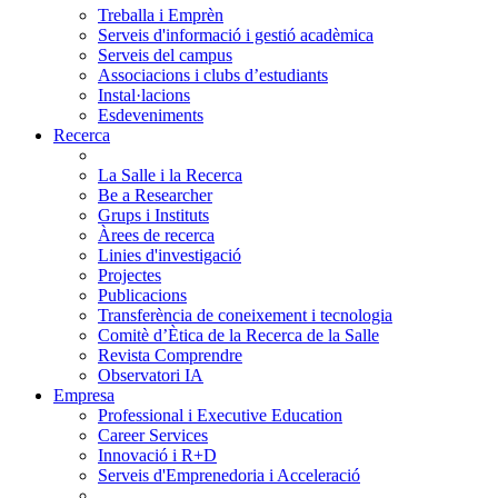
Treballa i Emprèn
Serveis d'informació i gestió acadèmica
Serveis del campus
Associacions i clubs d’estudiants
Instal·lacions
Esdeveniments
Recerca
La Salle i la Recerca
Be a Researcher
Grups i Instituts
Àrees de recerca
Linies d'investigació
Projectes
Publicacions
Transferència de coneixement i tecnologia
Comitè d’Ètica de la Recerca de la Salle
Revista Comprendre
Observatori IA
Empresa
Professional i Executive Education
Career Services
Innovació i R+D
Serveis d'Emprenedoria i Acceleració