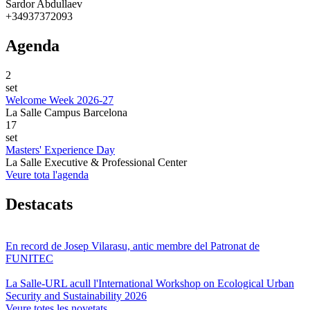
Sardor Abdullaev
+34937372093
Agenda
2
set
Welcome Week 2026-27
La Salle Campus Barcelona
17
set
Masters' Experience Day
La Salle Executive & Professional Center
Veure tota l'agenda
Destacats
En record de Josep Vilarasu, antic membre del Patronat de
FUNITEC
La Salle-URL acull l'International Workshop on Ecological Urban
Security and Sustainability 2026
Veure totes les novetats