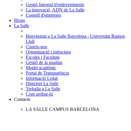
Gestió Integral d'esdeveniments
La innovació, ADN de La Salle
Consell d'empreses
Blogs
La Salle
Benvinguts a La Salle Barcelona - Universitat Ramon
Llull
Coneix-nos
Organització i estructura
Escoles i Facultats
Gestió de la qualitat
Model acadèmic
Portal de Transparència
Informació Legal
Directori La Salle
Treballa a La Salle
Com arribar-hi
Contacte
LA SALLE CAMPUS BARCELONA