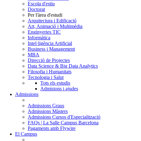
Escola d'estiu
Doctorat
Per l'àrea d'estudi
Arquitectura i Edificació
Art, Animació i Multimèdia
Enginyeries TIC
Informàtica
Intel·ligència Artificial
Business i Management
MBA
Direcció de Projectes
Data Science & Big Data Analytics
Filosofia i Humanitats
Tecnologia i Salut
Tots els estudis
Admisions i ajudes
Admissions
Admissions Graus
Admissions Màsters
Admissions Cursos d'Especialització
FAQs | La Salle Campus Barcelona
Pagaments amb Flywire
El Campus