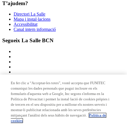
T’ajudem?
Directori La Salle
Mapa i instal·lacions
Accessibilitat
Canal intern informació
Segueix La Salle BCN
En fer clic a “Acceptar-les totes”, vostè accepta que FUNITEC
comuniqui les dades personals que pugui incloure en els
Membre de
formularis d'aquesta web a Google, Inc segons s'informa en la
Política de Privacitat i permet la instal·lació de cookies pròpies i
de tercers en el seu dispositiu per a millorar els nostres serveis i
mostrar-li publicitat relacionada amb les seves preferències
Acreditacions
mitjançant l'anàlisi dels seus hàbits de navegació.
Política de
cookies