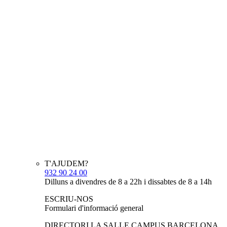
T'AJUDEM?
932 90 24 00
Dilluns a divendres de 8 a 22h i dissabtes de 8 a 14h
ESCRIU-NOS
Formulari d'informació general
DIRECTORI LA SALLE CAMPUS BARCELONA