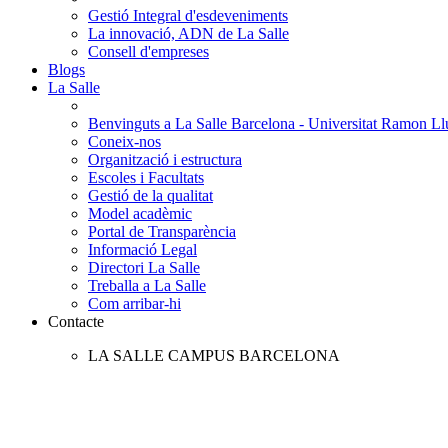
Gestió Integral d'esdeveniments
La innovació, ADN de La Salle
Consell d'empreses
Blogs
La Salle
Benvinguts a La Salle Barcelona - Universitat Ramon Llu
Coneix-nos
Organització i estructura
Escoles i Facultats
Gestió de la qualitat
Model acadèmic
Portal de Transparència
Informació Legal
Directori La Salle
Treballa a La Salle
Com arribar-hi
Contacte
LA SALLE CAMPUS BARCELONA