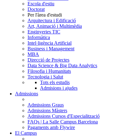
Escola d'estiu
Doctorat
Per l'àrea d'estudi
Arquitectura i Edificació
Art, Animació i Multimèdia
Enginyeries TIC
Informàtica
Intel·ligència Artificial
Business i Management
MBA
Direcció de Projectes
Data Science & Big Data Analytics
Filosofia i Humanitats
Tecnologia i Salut
Tots els estudis
Admisions i ajudes
Admissions
Admissions Graus
Admissions Màsters
Admissions Cursos d'Especialització
FAQs | La Salle Campus Barcelona
Pagaments amb Flywire
El Campus