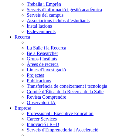
Treballa i Emprèn
Serveis d'informació i gestió acadèmica
Serveis del campus
Associacions i clubs d’estudiants
Instal·lacions
Esdeveniments
Recerca
La Salle i la Recerca
Be a Researcher
Grups i Instituts
Àrees de recerca
Linies d'investigació
Projectes
Publicacions
Transferència de coneixement i tecnologia
Comitè d’Ètica de la Recerca de la Salle
Revista Comprendre
Observatori IA
Empresa
Professional i Executive Education
Career Services
Innovació i R+D
Serveis d'Emprenedoria i Acceleració