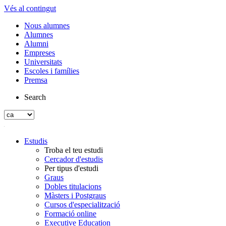
Vés al contingut
Nous alumnes
Alumnes
Alumni
Empreses
Universitats
Escoles i famílies
Premsa
Search
Estudis
Troba el teu estudi
Cercador d'estudis
Per tipus d'estudi
Graus
Dobles titulacions
Màsters i Postgraus
Cursos d'especialització
Formació online
Executive Education