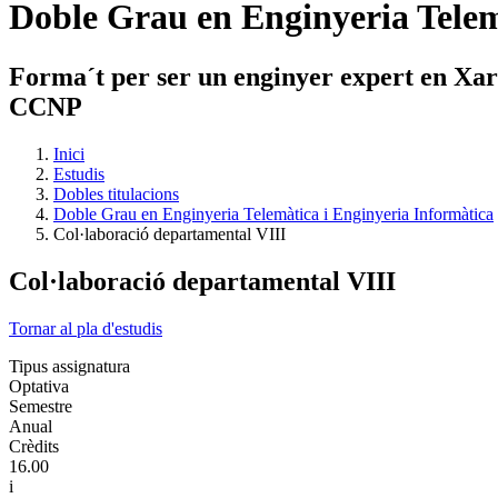
Doble Grau en Enginyeria Telem
Forma´t per ser un enginyer expert en Xarxe
CCNP
Inici
Estudis
Dobles titulacions
Doble Grau en Enginyeria Telemàtica i Enginyeria Informàtica
Col·laboració departamental VIII
Col·laboració departamental VIII
Tornar al pla d'estudis
Tipus assignatura
Optativa
Semestre
Anual
Crèdits
16.00
i