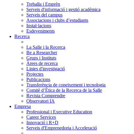
Treballa i Emprèn
Serveis d'informació i gestió acadèmica
Serveis del campus
Associacions i clubs d’estudiants
Instal·lacions
Esdeveniments
Recerca
La Salle i la Recerca
Be a Researcher
Grups i Instituts
Àrees de recerca
Linies d'investigació
Projectes
Publicacions
Transferència de coneixement i tecnologia
Comitè d’Ètica de la Recerca de la Salle
Revista Comprendre
Observatori IA
Empresa
Professional i Executive Education
Career Services
Innovació i R+D
Serveis d'Emprenedoria i Acceleració