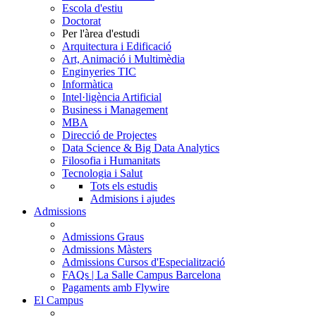
Escola d'estiu
Doctorat
Per l'àrea d'estudi
Arquitectura i Edificació
Art, Animació i Multimèdia
Enginyeries TIC
Informàtica
Intel·ligència Artificial
Business i Management
MBA
Direcció de Projectes
Data Science & Big Data Analytics
Filosofia i Humanitats
Tecnologia i Salut
Tots els estudis
Admisions i ajudes
Admissions
Admissions Graus
Admissions Màsters
Admissions Cursos d'Especialització
FAQs | La Salle Campus Barcelona
Pagaments amb Flywire
El Campus