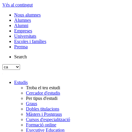
Vés al contingut
Nous alumnes
Alumnes
Alumni
Empreses
Universitats
Escoles i famílies
Premsa
Search
Estudis
Troba el teu estudi
Cercador d'estudis
Per tipus d'estudi
Graus
Dobles titulacions
Màsters i Postgraus
Cursos d'especialització
Formació online
Executive Education