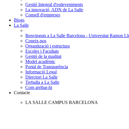
Gestió Integral d'esdeveniments
La innovació, ADN de La Salle
Consell d'empreses
Blogs
La Salle
Benvinguts a La Salle Barcelona - Universitat Ramon Llu
Coneix-nos
Organització i estructura
Escoles i Facultats
Gestió de la qualitat
Model acadèmic
Portal de Transparència
Informació Legal
Directori La Salle
Treballa a La Salle
Com arribar-hi
Contacte
LA SALLE CAMPUS BARCELONA