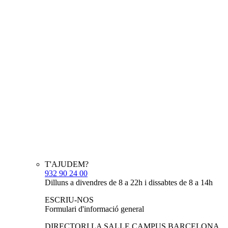
T'AJUDEM?
932 90 24 00
Dilluns a divendres de 8 a 22h i dissabtes de 8 a 14h
ESCRIU-NOS
Formulari d'informació general
DIRECTORI LA SALLE CAMPUS BARCELONA