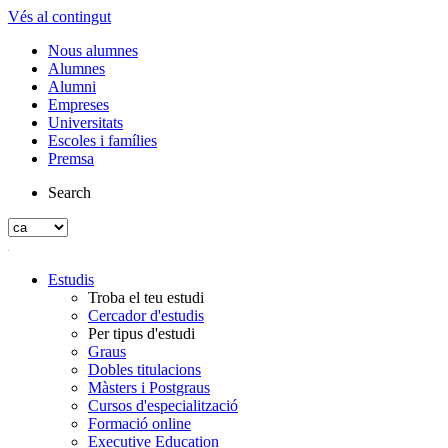
Vés al contingut
Nous alumnes
Alumnes
Alumni
Empreses
Universitats
Escoles i famílies
Premsa
Search
Estudis
Troba el teu estudi
Cercador d'estudis
Per tipus d'estudi
Graus
Dobles titulacions
Màsters i Postgraus
Cursos d'especialització
Formació online
Executive Education