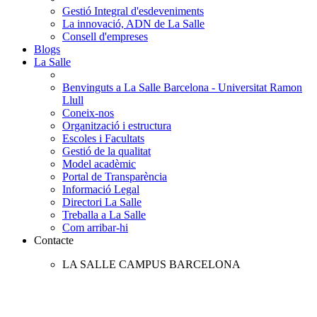
Gestió Integral d'esdeveniments
La innovació, ADN de La Salle
Consell d'empreses
Blogs
La Salle
Benvinguts a La Salle Barcelona - Universitat Ramon
Llull
Coneix-nos
Organització i estructura
Escoles i Facultats
Gestió de la qualitat
Model acadèmic
Portal de Transparència
Informació Legal
Directori La Salle
Treballa a La Salle
Com arribar-hi
Contacte
LA SALLE CAMPUS BARCELONA