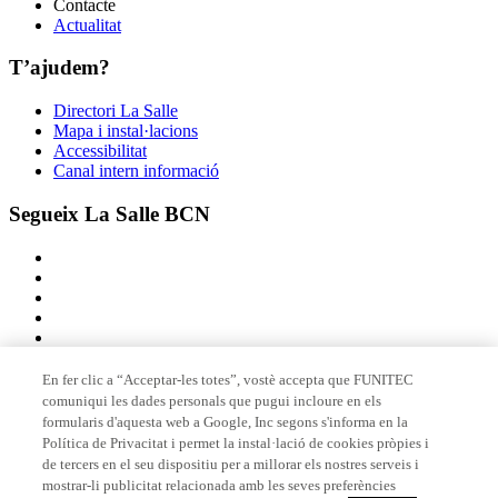
Contacte
Actualitat
T’ajudem?
Directori La Salle
Mapa i instal·lacions
Accessibilitat
Canal intern informació
Segueix La Salle BCN
En fer clic a “Acceptar-les totes”, vostè accepta que FUNITEC
comuniqui les dades personals que pugui incloure en els
Membre de
formularis d'aquesta web a Google, Inc segons s'informa en la
Política de Privacitat i permet la instal·lació de cookies pròpies i
de tercers en el seu dispositiu per a millorar els nostres serveis i
mostrar-li publicitat relacionada amb les seves preferències
Acreditacions