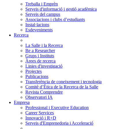
Treballa i Emprèn
Serveis d'informació i gestió acadèmica
Serveis del campus
Associacions i clubs d’estudiants
Instal·lacions
Esdeveniments
Recerca
La Salle i la Recerca
Be a Researcher
Grups i Instituts
Àrees de recerca
Linies d'investigació
Projectes
Publicacions
Transferència de coneixement i tecnologia
Comitè d’Ètica de la Recerca de la Salle
Revista Comprendre
Observatori IA
Empresa
Professional i Executive Education
Career Services
Innovació i R+D
Serveis d'Emprenedoria i Acceleració