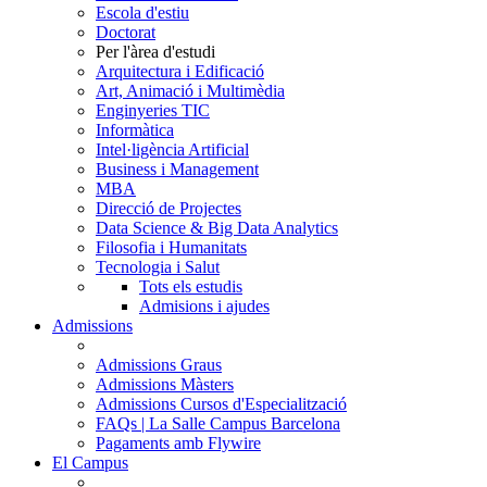
Escola d'estiu
Doctorat
Per l'àrea d'estudi
Arquitectura i Edificació
Art, Animació i Multimèdia
Enginyeries TIC
Informàtica
Intel·ligència Artificial
Business i Management
MBA
Direcció de Projectes
Data Science & Big Data Analytics
Filosofia i Humanitats
Tecnologia i Salut
Tots els estudis
Admisions i ajudes
Admissions
Admissions Graus
Admissions Màsters
Admissions Cursos d'Especialització
FAQs | La Salle Campus Barcelona
Pagaments amb Flywire
El Campus