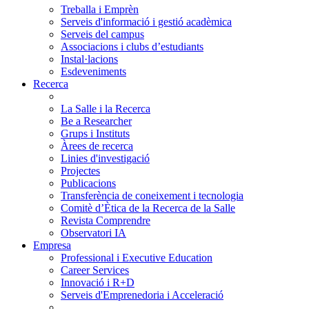
Treballa i Emprèn
Serveis d'informació i gestió acadèmica
Serveis del campus
Associacions i clubs d’estudiants
Instal·lacions
Esdeveniments
Recerca
La Salle i la Recerca
Be a Researcher
Grups i Instituts
Àrees de recerca
Linies d'investigació
Projectes
Publicacions
Transferència de coneixement i tecnologia
Comitè d’Ètica de la Recerca de la Salle
Revista Comprendre
Observatori IA
Empresa
Professional i Executive Education
Career Services
Innovació i R+D
Serveis d'Emprenedoria i Acceleració