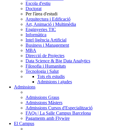
Escola d'estiu
Doctorat
Per l'àrea d'estudi
Arquitectura i Edificació
Art, Animació i Multimèdia
Enginyeries TIC
Informàtica
Intel·ligència Artificial
Business i Management
MBA
Direcció de Projectes
Data Science & Big Data Analytics
Filosofia i Humanitats
Tecnologia i Salut
Tots els estudis
Admisions i ajudes
Admissions
Admissions Graus
Admissions Màsters
Admissions Cursos d'Especialització
FAQs | La Salle Campus Barcelona
Pagaments amb Flywire
El Campus