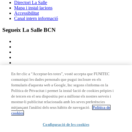
Directori La Salle
Mapa i instal·lacions
Accessibilitat
Canal intern informació
Segueix La Salle BCN
En fer clic a “Acceptar-les totes”, vostè accepta que FUNITEC
comuniqui les dades personals que pugui incloure en els
Membre de
formularis d'aquesta web a Google, Inc segons s'informa en la
Política de Privacitat i permet la instal·lació de cookies pròpies i
de tercers en el seu dispositiu per a millorar els nostres serveis i
mostrar-li publicitat relacionada amb les seves preferències
Acreditacions
mitjançant l'anàlisi dels seus hàbits de navegació.
Política de
cookies
Configuració de les cookies
© 2026 La Salle Campus Barcelona - URL |
Avís legal
|
Política de
privacitat
|
Política de cookies