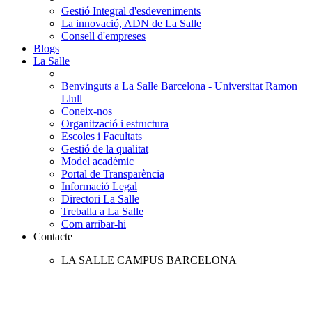
Gestió Integral d'esdeveniments
La innovació, ADN de La Salle
Consell d'empreses
Blogs
La Salle
Benvinguts a La Salle Barcelona - Universitat Ramon
Llull
Coneix-nos
Organització i estructura
Escoles i Facultats
Gestió de la qualitat
Model acadèmic
Portal de Transparència
Informació Legal
Directori La Salle
Treballa a La Salle
Com arribar-hi
Contacte
LA SALLE CAMPUS BARCELONA