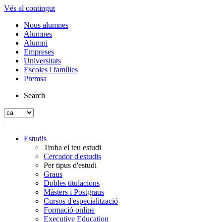
Vés al contingut
Nous alumnes
Alumnes
Alumni
Empreses
Universitats
Escoles i famílies
Premsa
Search
Estudis
Troba el teu estudi
Cercador d'estudis
Per tipus d'estudi
Graus
Dobles titulacions
Màsters i Postgraus
Cursos d'especialització
Formació online
Executive Education