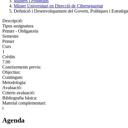
Màsters i Postgraus
Màster Universitari en Direcció de Ciberseguretat
Definició i Desenvolupament del Govern, Polítiques i Estratègie
Descripció:
Tipus assignatura
Primer - Obligatoria
Semestre
Primer
Curs
1
Crèdits
7.00
Coneixements previs:
Objectius:
Continguts:
Metodologia:
Avaluació:
Criteris avaluació:
Bibliografia bàsica:
Material complementari:
i
Agenda