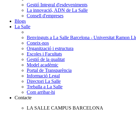
Gestió Integral d'esdeveniments
La innovació, ADN de La Salle
Consell d'empreses
Blogs
La Salle
Benvinguts a La Salle Barcelona - Universitat Ramon Llu
Coneix-nos
Organització i estructura
Escoles i Facultats
Gestió de la qualitat
Model acadèmic
Portal de Transparència
Informació Legal
Directori La Salle
Treballa a La Salle
Com arribar-hi
Contacte
LA SALLE CAMPUS BARCELONA