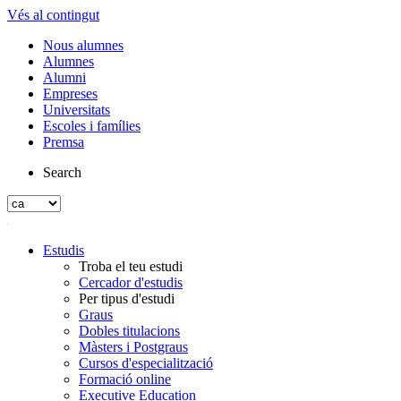
Vés al contingut
Nous alumnes
Alumnes
Alumni
Empreses
Universitats
Escoles i famílies
Premsa
Search
Estudis
Troba el teu estudi
Cercador d'estudis
Per tipus d'estudi
Graus
Dobles titulacions
Màsters i Postgraus
Cursos d'especialització
Formació online
Executive Education