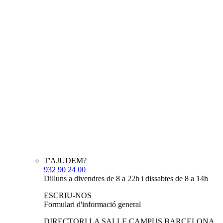
T'AJUDEM?
932 90 24 00
Dilluns a divendres de 8 a 22h i dissabtes de 8 a 14h
ESCRIU-NOS
Formulari d'informació general
DIRECTORI LA SALLE CAMPUS BARCELONA