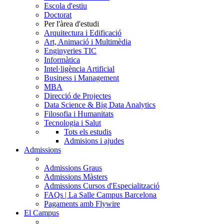
Escola d'estiu
Doctorat
Per l'àrea d'estudi
Arquitectura i Edificació
Art, Animació i Multimèdia
Enginyeries TIC
Informàtica
Intel·ligència Artificial
Business i Management
MBA
Direcció de Projectes
Data Science & Big Data Analytics
Filosofia i Humanitats
Tecnologia i Salut
Tots els estudis
Admisions i ajudes
Admissions
Admissions Graus
Admissions Màsters
Admissions Cursos d'Especialització
FAQs | La Salle Campus Barcelona
Pagaments amb Flywire
El Campus