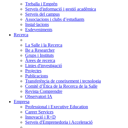
Treballa i Emprèn
Serveis d'informació i gestió acadèmica
Serveis del campus
Associacions i clubs d’estudiants
Instal·lacions
Esdeveniments
Recerca
La Salle i la Recerca
Be a Researcher
Grups i Instituts
Àrees de recerca
Linies d'investigació
Projectes
Publicacions
Transferència de coneixement i tecnologia
Comitè d’Ètica de la Recerca de la Salle
Revista Comprendre
Observatori IA
Empresa
Professional i Executive Education
Career Services
Innovació i R+D
Serveis d'Emprenedoria i Acceleració