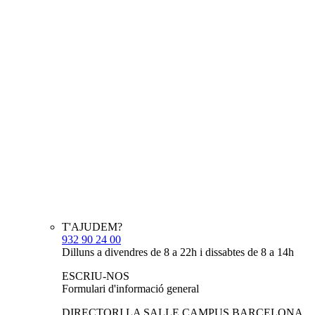
T'AJUDEM?
932 90 24 00
Dilluns a divendres de 8 a 22h i dissabtes de 8 a 14h
ESCRIU-NOS
Formulari d'informació general
DIRECTORI LA SALLE CAMPUS BARCELONA