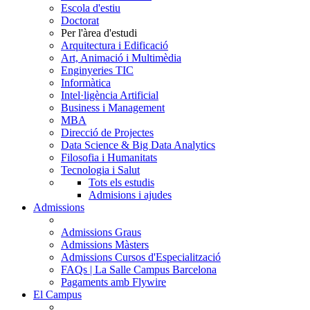
Escola d'estiu
Doctorat
Per l'àrea d'estudi
Arquitectura i Edificació
Art, Animació i Multimèdia
Enginyeries TIC
Informàtica
Intel·ligència Artificial
Business i Management
MBA
Direcció de Projectes
Data Science & Big Data Analytics
Filosofia i Humanitats
Tecnologia i Salut
Tots els estudis
Admisions i ajudes
Admissions
Admissions Graus
Admissions Màsters
Admissions Cursos d'Especialització
FAQs | La Salle Campus Barcelona
Pagaments amb Flywire
El Campus