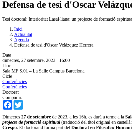
Defensa de tesi d'Oscar Velázqu
Tesi doctoral: Interioritat Lasal·liana: un projecte de formació espiritua
Inici
Actualitat
Agenda
Defensa de tesi d'Oscar Velázquez Herrera
Data
dimecres, 27 setembre, 2023 - 16:00
Lloc
Sala MF S.01 – La Salle Campus Barcelona
Cicle
Conferències
Conferències
Doctorat
Compartir:
Facebook
Twitter
Dimecres
27 de setembre
de 2023, a les 16h, es durà a terme a la
Sa
projecte de formació espiritual
(traducció del títol original en castellà
Crespo
. El doctorand forma part del
Doctorat en Filosofia: Human