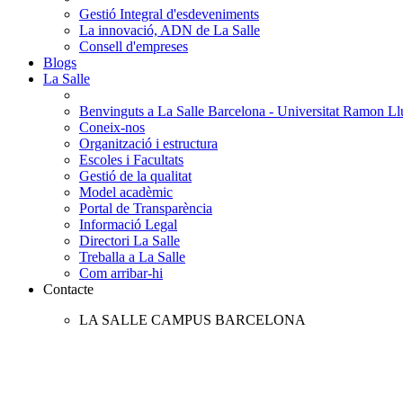
Gestió Integral d'esdeveniments
La innovació, ADN de La Salle
Consell d'empreses
Blogs
La Salle
Benvinguts a La Salle Barcelona - Universitat Ramon Llu
Coneix-nos
Organització i estructura
Escoles i Facultats
Gestió de la qualitat
Model acadèmic
Portal de Transparència
Informació Legal
Directori La Salle
Treballa a La Salle
Com arribar-hi
Contacte
LA SALLE CAMPUS BARCELONA