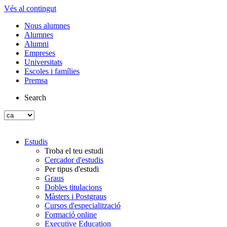
Vés al contingut
Nous alumnes
Alumnes
Alumni
Empreses
Universitats
Escoles i famílies
Premsa
Search
Estudis
Troba el teu estudi
Cercador d'estudis
Per tipus d'estudi
Graus
Dobles titulacions
Màsters i Postgraus
Cursos d'especialització
Formació online
Executive Education