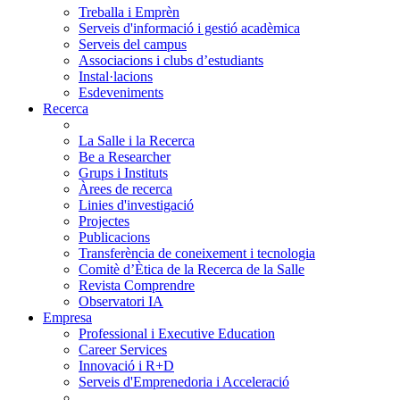
Treballa i Emprèn
Serveis d'informació i gestió acadèmica
Serveis del campus
Associacions i clubs d’estudiants
Instal·lacions
Esdeveniments
Recerca
La Salle i la Recerca
Be a Researcher
Grups i Instituts
Àrees de recerca
Linies d'investigació
Projectes
Publicacions
Transferència de coneixement i tecnologia
Comitè d’Ètica de la Recerca de la Salle
Revista Comprendre
Observatori IA
Empresa
Professional i Executive Education
Career Services
Innovació i R+D
Serveis d'Emprenedoria i Acceleració