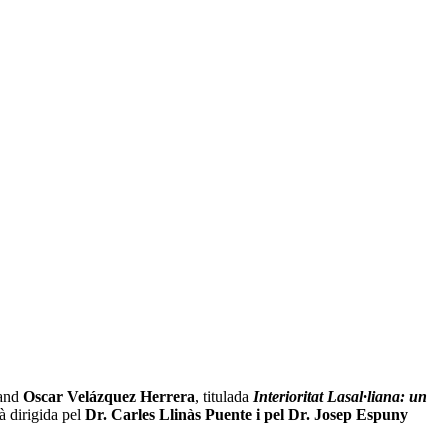
rand
Oscar Velázquez Herrera
, titulada
Interioritat Lasal·liana: un
à dirigida pel
Dr. Carles Llinàs Puente i pel Dr. Josep Espuny