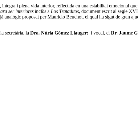
íntegra i plena vida interior, reflectida en una estabilitat emocional qu
ara ser interiores
inclòs a
Los Trataditos
, document escrit al segle XVII
tjà analògic proposat per Mauricio Beuchot, el qual ha sigut de gran aju
;
la secretària, la
Dra. Núria Gómez Llauger;
i vocal, el
Dr. Jaume G