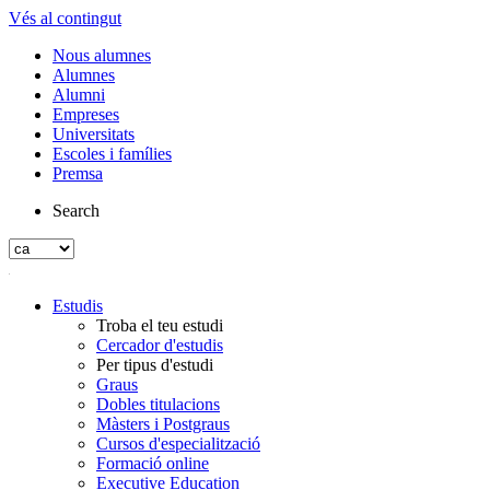
Vés al contingut
Nous alumnes
Alumnes
Alumni
Empreses
Universitats
Escoles i famílies
Premsa
Search
Estudis
Troba el teu estudi
Cercador d'estudis
Per tipus d'estudi
Graus
Dobles titulacions
Màsters i Postgraus
Cursos d'especialització
Formació online
Executive Education