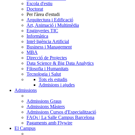
Escola d'estiu
Doctorat
Per l'àrea d'estudi
Arquitectura i Edificació
Art, Animació i Multimèdia
Enginyeries TIC
Informàtica
Intel·ligència Artificial
Business i Management
MBA
Direcció de Projectes
Data Science & Big Data Analytics
Filosofia i Humanitats
Tecnologia i Salut
Tots els estudis
Admisions i ajudes
Admissions
Admissions Graus
Admissions Màsters
Admissions Cursos d'Especialització
FAQs | La Salle Campus Barcelona
Pagaments amb Flywire
El Campus