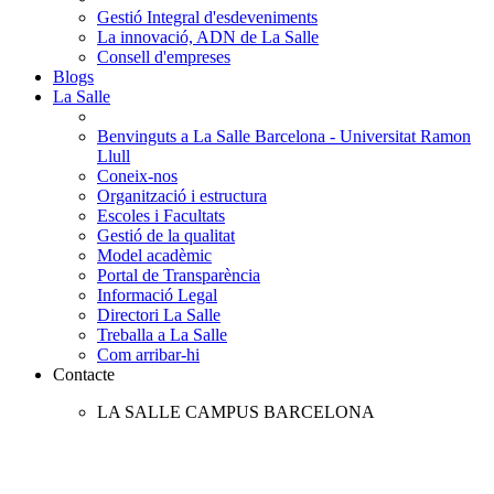
Gestió Integral d'esdeveniments
La innovació, ADN de La Salle
Consell d'empreses
Blogs
La Salle
Benvinguts a La Salle Barcelona - Universitat Ramon
Llull
Coneix-nos
Organització i estructura
Escoles i Facultats
Gestió de la qualitat
Model acadèmic
Portal de Transparència
Informació Legal
Directori La Salle
Treballa a La Salle
Com arribar-hi
Contacte
LA SALLE CAMPUS BARCELONA