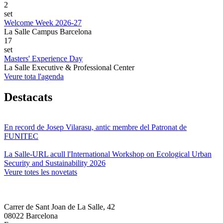
2
set
Welcome Week 2026-27
La Salle Campus Barcelona
17
set
Masters' Experience Day
La Salle Executive & Professional Center
Veure tota l'agenda
Destacats
En record de Josep Vilarasu, antic membre del Patronat de
FUNITEC
La Salle-URL acull l'International Workshop on Ecological Urban
Security and Sustainability 2026
Veure totes les novetats
Carrer de Sant Joan de La Salle, 42
08022 Barcelona