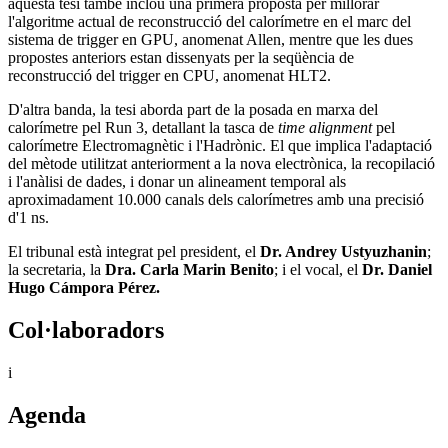
aquesta tesi també inclou una primera proposta per millorar
l'algoritme actual de reconstrucció del calorímetre en el marc del
sistema de trigger en GPU, anomenat Allen, mentre que les dues
propostes anteriors estan dissenyats per la seqüència de
reconstrucció del trigger en CPU, anomenat HLT2.
D'altra banda, la tesi aborda part de la posada en marxa del
calorímetre pel Run 3, detallant la tasca de
time alignment
pel
calorímetre Electromagnètic i l'Hadrònic. El que implica l'adaptació
del mètode utilitzat anteriorment a la nova electrònica, la recopilació
i l'anàlisi de dades, i donar un alineament temporal als
aproximadament 10.000 canals dels calorímetres amb una precisió
d'1 ns.
El tribunal està integrat pel president, el
Dr. Andrey Ustyuzhanin
;
la secretaria, la
Dra. Carla Marin Benito
; i el vocal, el
Dr. Daniel
Hugo Cámpora Pérez.
Col·laboradors
i
Agenda