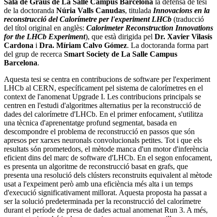
Sala de Graus de La Salle Campus Barcelona
la defensa de tesi
de la doctoranda
Núria Valls Canudas
, titulada
Innovacions en la
reconstrucció del Calorímetre per l'experiment LHCb
(traducció
del títol original en anglès:
Calorimeter Reconstruction Innovations
for the LHCb Experiment
), que està dirigida pel
Dr.
Xavier Vilasís
Cardona
i
Dra. Míriam Calvo Gómez
. La doctoranda forma part
del grup de recerca
Smart Society de La Salle Campus
Barcelona
.
Aquesta tesi se centra en contribucions de software per l'experiment
LHCb al CERN, específicament pel sistema de calorímetres en el
context de l'anomenat Upgrade I. Les contribucions principals se
centren en l'estudi d'algoritmes alternatius per la reconstrucció de
dades del calorímetre d'LHCb. En el primer enfocament, s'utilitza
una tècnica d'aprenentatge profund segmentat, basada en
descompondre el problema de reconstrucció en passos que són
apresos per xarxes neuronals convolucionals petites. Tot i que els
resultats són prometedors, el mètode manca d'un motor d'inferència
eficient dins del marc de software d'LHCb. En el segon enfocament,
es presenta un algoritme de reconstrucció basat en grafs, que
presenta una resolució dels clústers reconstruits equivalent al mètode
usat a l'expeiment però amb una eficiència més alta i un temps
d'execució significativament millorat. Aquesta proposta ha passat a
ser la solució predeterminada per la reconstrucció del calorímetre
durant el període de presa de dades actual anomenat Run 3. A més,