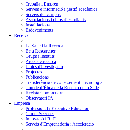
Treballa i Emprèn
Serveis d'informació i gestió acadèmica
Serveis del campus
Associacions i clubs d’estudiants
Instal·lacions
Esdeveniments
Recerca
La Salle i la Recerca
Be a Researcher
Grups i Instituts
Àrees de recerca
Linies d'investigació
Projectes
Publicacions
Transferència de coneixement i tecnologia
Comitè d’Ètica de la Recerca de la Salle
Revista Comprendre
Observatori IA
Empresa
Professional i Executive Education
Career Services
Innovació i R+D
Serveis d'Emprenedoria i Acceleració