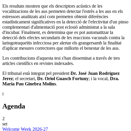
Els resultats mostren que els descriptors acústics de les
vocalitzacions de les aus permeten detectar l'estrès a les aus en els
estressors analitzats així com permeten obtenir diferències
estadísticament significatives en la detecció de l'efectivitat d'un pinso
complementari d'alimentació post eclosió administrat a la sala
d'incubar. Finalment, es determina que es pot automatitzar la
detecció dels efectes secundaris de les reaccions vacunals contra la
laringotraqueïtis infecciosa per alertar els grangersamb la finalitat
d'aplicar mesures correctores que millorin el benestar de les aus.
Les contribucions d'aquesta tesi s'han disseminat a través de tres
articles científics en revistes indexades.
El tribunal està integrat pel president
Dr. José Juan Rodríguez
Jerez
; el secretari,
Dr. Oriol Guasch Fortuny
; i la vocal,
Dra.
Maria Pau Ginebra Molins
.
i
Agenda
2
set
Welcome Week 2026-27