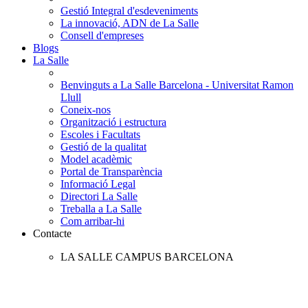
Gestió Integral d'esdeveniments
La innovació, ADN de La Salle
Consell d'empreses
Blogs
La Salle
Benvinguts a La Salle Barcelona - Universitat Ramon
Llull
Coneix-nos
Organització i estructura
Escoles i Facultats
Gestió de la qualitat
Model acadèmic
Portal de Transparència
Informació Legal
Directori La Salle
Treballa a La Salle
Com arribar-hi
Contacte
LA SALLE CAMPUS BARCELONA