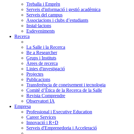
Treballa i Emprèn
Serveis d'informació i gestió acadèmica
Serveis del campus
Associacions i clubs d’estudiants
Instal·lacions
Esdeveniments
Recerca
La Salle i la Recerca
Be a Researcher
Grups i Instituts
Àrees de recerca
Linies d'investigació
Projectes
Publicacions
Transferència de coneixement i tecnologia
Comitè d’Ètica de la Recerca de la Salle
Revista Comprendre
Observatori IA
Empresa
Professional i Executive Education
Career Services
Innovació i R+D
Serveis d'Emprenedoria i Acceleració