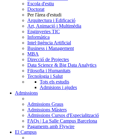
Escola d'estiu
Doctorat
Per l'àrea d'estudi
Arquitectura i Edificació
Art, Animació i Multimèdia
Enginyeries TIC
Informàtica
Intel·ligència Artificial
Business i Management
MBA
Direcció de Projectes
Data Science & Big Data Analytics
Filosofia i Humanitats
Tecnologia i Salut
Tots els estudis
Admisions i ajudes
Admissions
Admissions Graus
Admissions Màsters
Admissions Cursos d'Especialització
FAQs | La Salle Campus Barcelona
Pagaments amb Flywire
El Campus