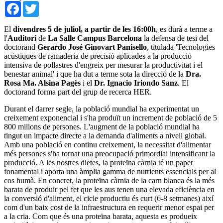
Facebook
Twitter
El
divendres 5 de juliol, a partir de les 16:00h
, es durà a terme a
l'
Auditori
de
La Salle Campus Barcelona
la defensa de tesi del
doctorand
Gerardo José Ginovart Panisello
, titulada 'Tecnologies
acústiques de ramaderia de precisió aplicades a la producció
intensiva de pollastres d'engreix per mesurar la productivitat i el
benestar animal' i que ha dut a terme sota la direcció de la
Dra.
Rosa Ma. Alsina Pagès
i el
Dr. Ignacio Iriondo Sanz
. El
doctorand forma part del grup de recerca HER.
Durant el darrer segle, la població mundial ha experimentat un
creixement exponencial i s'ha produït un increment de població de 5
800 milions de persones. L'augment de la població mundial ha
tingut un impacte directe a la demanda d'aliments a nivell global.
Amb una població en continu creixement, la necessitat d'alimentar
més persones s'ha tornat una preocupació primordial intensificant la
producció. A les nostres dietes, la proteïna càrnia té un paper
fonamental i aporta una àmplia gamma de nutrients essencials per al
cos humà. En concret, la proteïna càrnia de la carn blanca és la més
barata de produir pel fet que les aus tenen una elevada eficiència en
la conversió d'aliment, el cicle productiu és curt (6-8 setmanes) així
com d'un baix cost de la infraestructura en requerir menor espai per
a la cria. Com que és una proteïna barata, aquesta es produeix