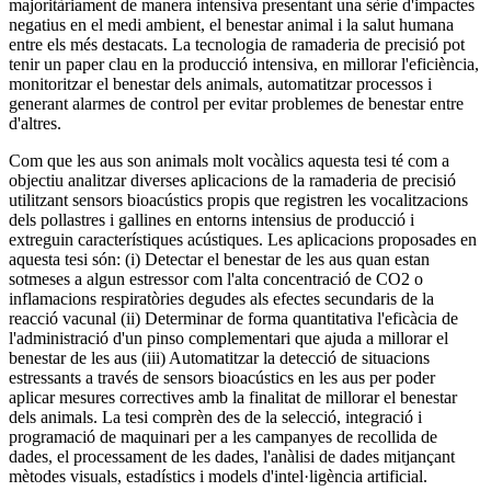
majoritàriament de manera intensiva presentant una sèrie d'impactes
negatius en el medi ambient, el benestar animal i la salut humana
entre els més destacats. La tecnologia de ramaderia de precisió pot
tenir un paper clau en la producció intensiva, en millorar l'eficiència,
monitoritzar el benestar dels animals, automatitzar processos i
generant alarmes de control per evitar problemes de benestar entre
d'altres.
Com que les aus son animals molt vocàlics aquesta tesi té com a
objectiu analitzar diverses aplicacions de la ramaderia de precisió
utilitzant sensors bioacústics propis que registren les vocalitzacions
dels pollastres i gallines en entorns intensius de producció i
extreguin característiques acústiques. Les aplicacions proposades en
aquesta tesi són: (i) Detectar el benestar de les aus quan estan
sotmeses a algun estressor com l'alta concentració de CO2 o
inflamacions respiratòries degudes als efectes secundaris de la
reacció vacunal (ii) Determinar de forma quantitativa l'eficàcia de
l'administració d'un pinso complementari que ajuda a millorar el
benestar de les aus (iii) Automatitzar la detecció de situacions
estressants a través de sensors bioacústics en les aus per poder
aplicar mesures correctives amb la finalitat de millorar el benestar
dels animals. La tesi comprèn des de la selecció, integració i
programació de maquinari per a les campanyes de recollida de
dades, el processament de les dades, l'anàlisi de dades mitjançant
mètodes visuals, estadístics i models d'intel·ligència artificial.