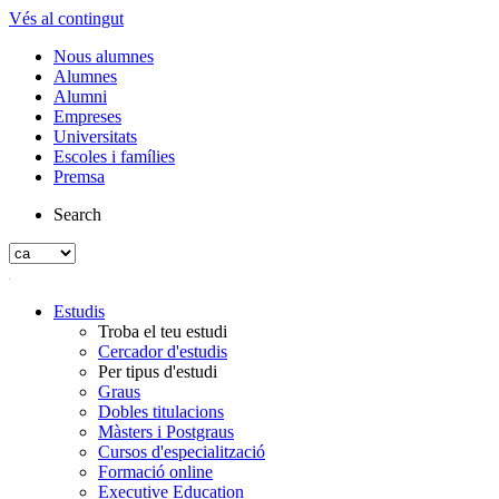
Vés al contingut
Nous alumnes
Alumnes
Alumni
Empreses
Universitats
Escoles i famílies
Premsa
Search
Estudis
Troba el teu estudi
Cercador d'estudis
Per tipus d'estudi
Graus
Dobles titulacions
Màsters i Postgraus
Cursos d'especialització
Formació online
Executive Education