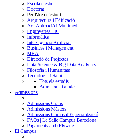
Escola d'estiu
Doctorat
Per l'àrea d'estudi
Arquitectura i Edificació
Art, Animació i Multimèdia
Enginyeries TIC
Informàtica
Intel·ligència Artificial
Business i Management
MBA
Direcció de Projectes
Data Science & Big Data Analytics
Filosofia i Humanitats
Tecnologia i Salut
Tots els estudis
Admisions i ajudes
Admissions
Admissions Graus
Admissions Màsters
Admissions Cursos d'Especialització
FAQs | La Salle Campus Barcelona
Pagaments amb Flywire
El Campus