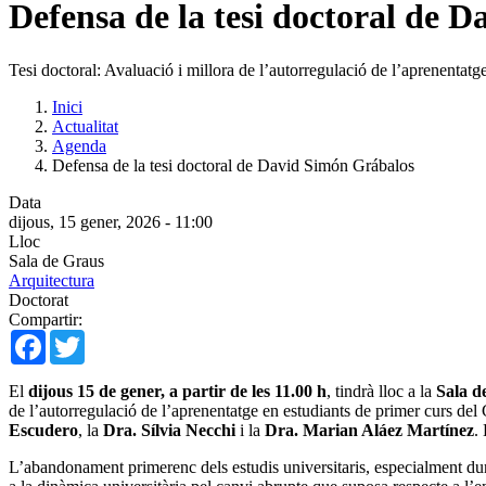
Defensa de la tesi doctoral de 
Tesi doctoral: Avaluació i millora de l’autorregulació de l’aprenentat
Inici
Actualitat
Agenda
Defensa de la tesi doctoral de David Simón Grábalos
Data
dijous, 15 gener, 2026 - 11:00
Lloc
Sala de Graus
Arquitectura
Doctorat
Compartir:
Facebook
Twitter
El
dijous 15 de gener, a partir de les 11.00 h
, tindrà lloc a la
Sala d
de l’autorregulació de l’aprenentatge en estudiants de primer curs del
Escudero
, la
Dra. Sílvia Necchi
i la
Dra. Marian Aláez Martínez
.
L’abandonament primerenc dels estudis universitaris, especialment dura