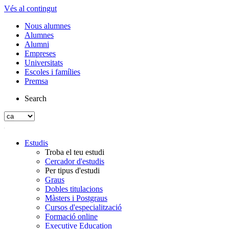
Vés al contingut
Nous alumnes
Alumnes
Alumni
Empreses
Universitats
Escoles i famílies
Premsa
Search
Estudis
Troba el teu estudi
Cercador d'estudis
Per tipus d'estudi
Graus
Dobles titulacions
Màsters i Postgraus
Cursos d'especialització
Formació online
Executive Education