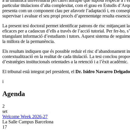
a la dinàmica universitària pel canvi abrupte que suposa respecte a l’
particular titulacions d’alta complexitat, com el grau en Estudis d’Ar
presenta com un component clau per afavorir l’adaptació i, en conseqüè
supervisar i avaluar el seu propi procés d’aprenentatge resulta essencia
La present tesi doctoral permet identificar patrons de risc mitjançant la
eficaces per a cadascun d’ells a través de l’acció tutorial. Per fer-ho, 
triangulant informació d’estudiants i tutors. Aquest sistema de seguimen
la millora de la permanència.
Els resultats indiquen que és possible reduir el risc d’abandonament inc
contextualització en la realitat de cada titulació. La tesi conclou propo
d’estratègies institucionals orientades a la retenció i a l’èxit acadèmic.
El tribunal està integrat pel president, el
Dr. Isidro Navarro Delgado
i
Agenda
2
set
Welcome Week 2026-27
La Salle Campus Barcelona
17