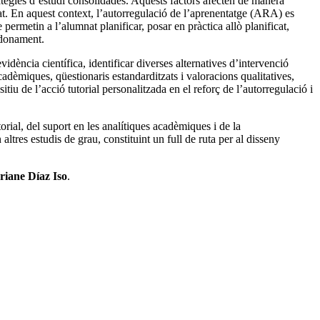
atègies d’estudi consolidades. Aquests factors afecten de manera
tat. En aquest context, l’autorregulació de l’aprenentatge (ARA) es
rmetin a l’alumnat planificar, posar en pràctica allò planificat,
andonament.
vidència científica, identificar diverses alternatives d’intervenció
acadèmiques, qüestionaris estandarditzats i valoracions qualitatives,
tiu de l’acció tutorial personalitzada en el reforç de l’autorregulació i
orial, del suport en les analítiques acadèmiques i de la
altres estudis de grau, constituint un full de ruta per al disseny
riane Díaz Iso
.