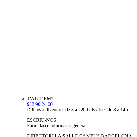
T'AJUDEM?
932 90 24 00
Dilluns a divendres de 8 a 22h i dissabtes de 8 a 14h
ESCRIU-NOS
Formulari d'informació general
DIRECTORI LA SALLE CAMPUS BARCELONA