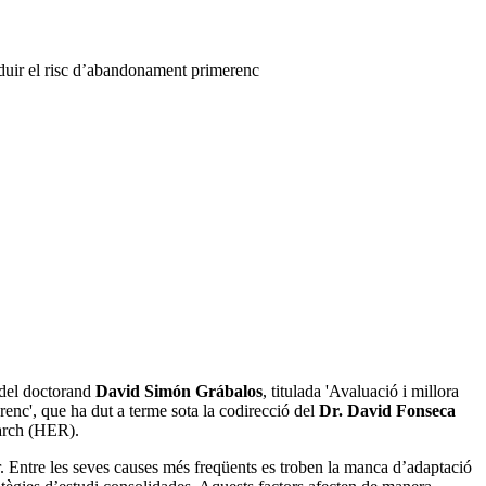
reduir el risc d’abandonament primerenc
l del doctorand
David Simón Grábalos
, titulada 'Avaluació i millora
renc', que ha dut a terme sota la codirecció del
Dr. David Fonseca
arch (HER).
r. Entre les seves causes més freqüents es troben la manca d’adaptació