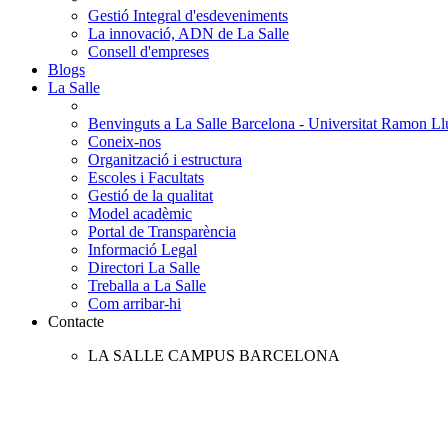
Gestió Integral d'esdeveniments
La innovació, ADN de La Salle
Consell d'empreses
Blogs
La Salle
Benvinguts a La Salle Barcelona - Universitat Ramon Llu
Coneix-nos
Organització i estructura
Escoles i Facultats
Gestió de la qualitat
Model acadèmic
Portal de Transparència
Informació Legal
Directori La Salle
Treballa a La Salle
Com arribar-hi
Contacte
LA SALLE CAMPUS BARCELONA