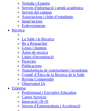
Treballa i Emprèn
Serveis d'informació i gestió acadèmica
Serveis del campus
Associacions i clubs d’estudiants
Instal·lacions
Esdeveniments
Recerca
La Salle i la Recerca
Be a Researcher
Grups i Instituts
Àrees de recerca
Linies d'investigació
Projectes
Publicacions
Transferència de coneixement i tecnologia
Comitè d’Ètica de la Recerca de la Salle
Revista Comprendre
Observatori IA
Empresa
Professional i Executive Education
Career Services
Innovació i R+D
Serveis d'Emprenedoria i Acceleració