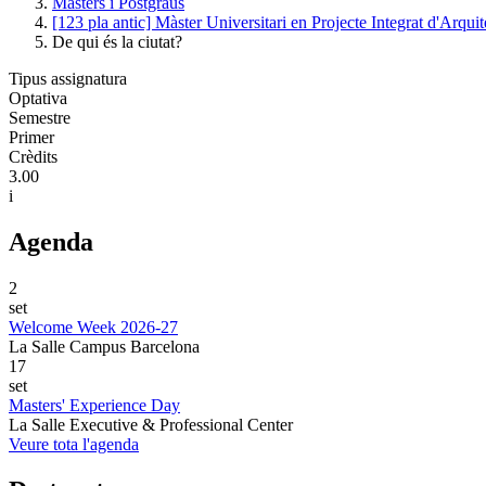
Màsters i Postgraus
[123 pla antic] Màster Universitari en Projecte Integrat d'Arquit
De qui és la ciutat?
Tipus assignatura
Optativa
Semestre
Primer
Crèdits
3.00
i
Agenda
2
set
Welcome Week 2026-27
La Salle Campus Barcelona
17
set
Masters' Experience Day
La Salle Executive & Professional Center
Veure tota l'agenda