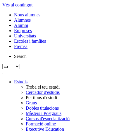
Vés al contingut
Nous alumnes
Alumnes
Alumni
Empreses
Universitats
Escoles i famílies
Premsa
Search
Estudis
Troba el teu estudi
Cercador d'estudis
Per tipus d'estudi
Graus
Dobles titulacions
Màsters i Postgraus
Cursos d'especialització
Formació online
Executive Education