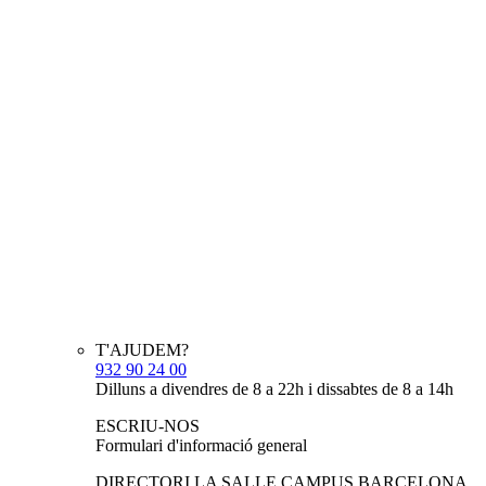
T'AJUDEM?
932 90 24 00
Dilluns a divendres de 8 a 22h i dissabtes de 8 a 14h
ESCRIU-NOS
Formulari d'informació general
DIRECTORI LA SALLE CAMPUS BARCELONA