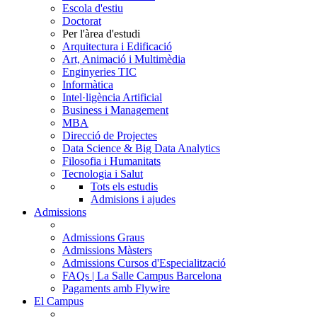
Escola d'estiu
Doctorat
Per l'àrea d'estudi
Arquitectura i Edificació
Art, Animació i Multimèdia
Enginyeries TIC
Informàtica
Intel·ligència Artificial
Business i Management
MBA
Direcció de Projectes
Data Science & Big Data Analytics
Filosofia i Humanitats
Tecnologia i Salut
Tots els estudis
Admisions i ajudes
Admissions
Admissions Graus
Admissions Màsters
Admissions Cursos d'Especialització
FAQs | La Salle Campus Barcelona
Pagaments amb Flywire
El Campus