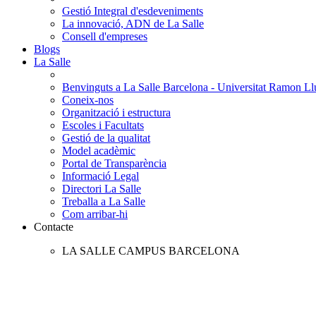
Gestió Integral d'esdeveniments
La innovació, ADN de La Salle
Consell d'empreses
Blogs
La Salle
Benvinguts a La Salle Barcelona - Universitat Ramon Llu
Coneix-nos
Organització i estructura
Escoles i Facultats
Gestió de la qualitat
Model acadèmic
Portal de Transparència
Informació Legal
Directori La Salle
Treballa a La Salle
Com arribar-hi
Contacte
LA SALLE CAMPUS BARCELONA