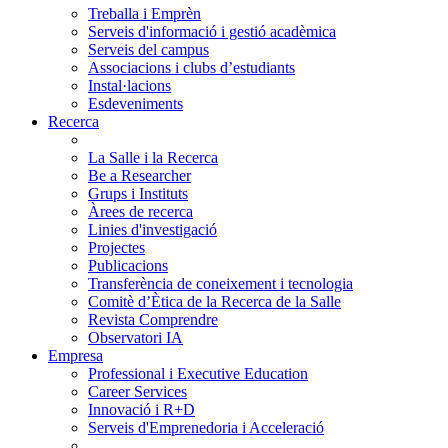
Treballa i Emprèn
Serveis d'informació i gestió acadèmica
Serveis del campus
Associacions i clubs d’estudiants
Instal·lacions
Esdeveniments
Recerca
La Salle i la Recerca
Be a Researcher
Grups i Instituts
Àrees de recerca
Linies d'investigació
Projectes
Publicacions
Transferència de coneixement i tecnologia
Comitè d’Ètica de la Recerca de la Salle
Revista Comprendre
Observatori IA
Empresa
Professional i Executive Education
Career Services
Innovació i R+D
Serveis d'Emprenedoria i Acceleració