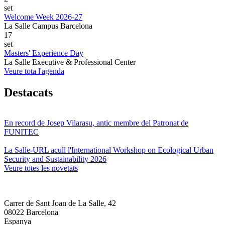
set
Welcome Week 2026-27
La Salle Campus Barcelona
17
set
Masters' Experience Day
La Salle Executive & Professional Center
Veure tota l'agenda
Destacats
En record de Josep Vilarasu, antic membre del Patronat de
FUNITEC
La Salle-URL acull l'International Workshop on Ecological Urban
Security and Sustainability 2026
Veure totes les novetats
Carrer de Sant Joan de La Salle, 42
08022 Barcelona
Espanya