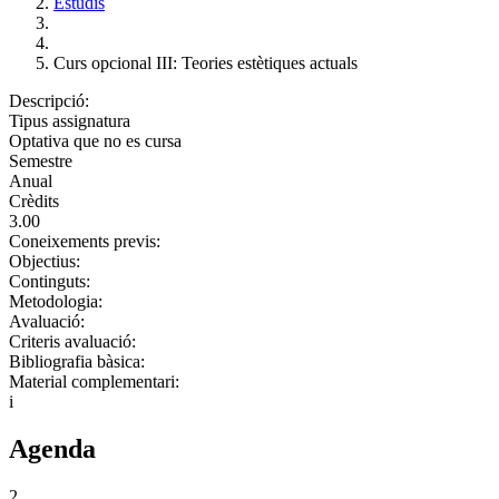
Estudis
Curs opcional III: Teories estètiques actuals
Descripció:
Tipus assignatura
Optativa que no es cursa
Semestre
Anual
Crèdits
3.00
Coneixements previs:
Objectius:
Continguts:
Metodologia:
Avaluació:
Criteris avaluació:
Bibliografia bàsica:
Material complementari:
i
Agenda
2