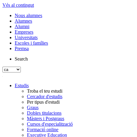
Vés al contingut
Nous alumnes
Alumnes
Alumni
Empreses
Universitats
Escoles i famílies
Premsa
Search
Estudis
Troba el teu estudi
Cercador d'estudis
Per tipus d'estudi
Graus
Dobles titulacions
Màsters i Postgraus
Cursos d'especialització
Formació online
Executive Education