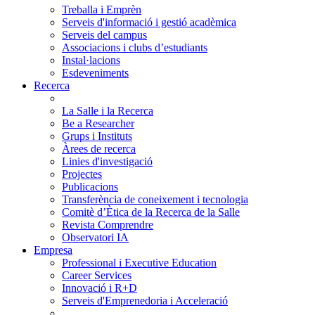
Treballa i Emprèn
Serveis d'informació i gestió acadèmica
Serveis del campus
Associacions i clubs d’estudiants
Instal·lacions
Esdeveniments
Recerca
La Salle i la Recerca
Be a Researcher
Grups i Instituts
Àrees de recerca
Linies d'investigació
Projectes
Publicacions
Transferència de coneixement i tecnologia
Comitè d’Ètica de la Recerca de la Salle
Revista Comprendre
Observatori IA
Empresa
Professional i Executive Education
Career Services
Innovació i R+D
Serveis d'Emprenedoria i Acceleració