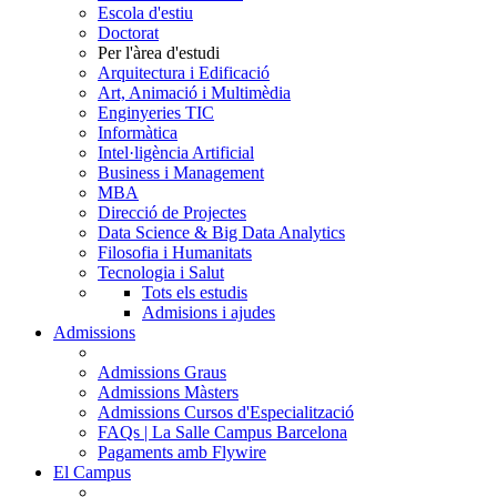
Escola d'estiu
Doctorat
Per l'àrea d'estudi
Arquitectura i Edificació
Art, Animació i Multimèdia
Enginyeries TIC
Informàtica
Intel·ligència Artificial
Business i Management
MBA
Direcció de Projectes
Data Science & Big Data Analytics
Filosofia i Humanitats
Tecnologia i Salut
Tots els estudis
Admisions i ajudes
Admissions
Admissions Graus
Admissions Màsters
Admissions Cursos d'Especialització
FAQs | La Salle Campus Barcelona
Pagaments amb Flywire
El Campus