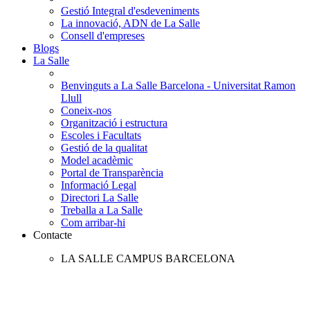
Gestió Integral d'esdeveniments
La innovació, ADN de La Salle
Consell d'empreses
Blogs
La Salle
Benvinguts a La Salle Barcelona - Universitat Ramon
Llull
Coneix-nos
Organització i estructura
Escoles i Facultats
Gestió de la qualitat
Model acadèmic
Portal de Transparència
Informació Legal
Directori La Salle
Treballa a La Salle
Com arribar-hi
Contacte
LA SALLE CAMPUS BARCELONA