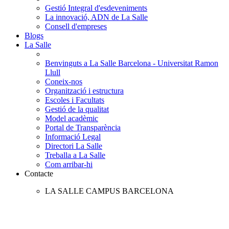
Gestió Integral d'esdeveniments
La innovació, ADN de La Salle
Consell d'empreses
Blogs
La Salle
Benvinguts a La Salle Barcelona - Universitat Ramon
Llull
Coneix-nos
Organització i estructura
Escoles i Facultats
Gestió de la qualitat
Model acadèmic
Portal de Transparència
Informació Legal
Directori La Salle
Treballa a La Salle
Com arribar-hi
Contacte
LA SALLE CAMPUS BARCELONA