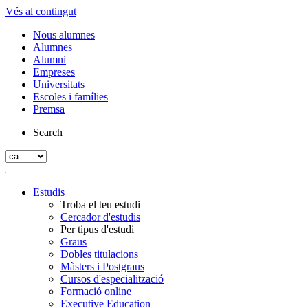
Vés al contingut
Nous alumnes
Alumnes
Alumni
Empreses
Universitats
Escoles i famílies
Premsa
Search
Estudis
Troba el teu estudi
Cercador d'estudis
Per tipus d'estudi
Graus
Dobles titulacions
Màsters i Postgraus
Cursos d'especialització
Formació online
Executive Education