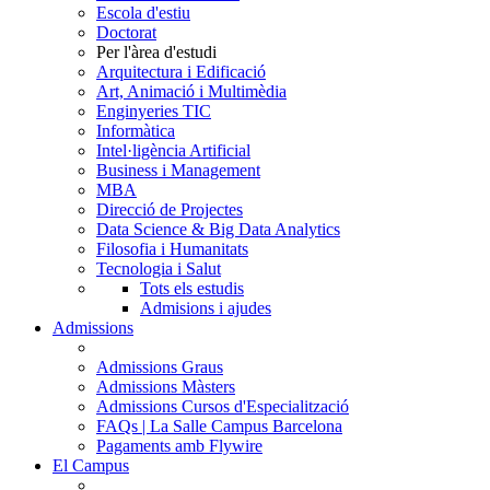
Escola d'estiu
Doctorat
Per l'àrea d'estudi
Arquitectura i Edificació
Art, Animació i Multimèdia
Enginyeries TIC
Informàtica
Intel·ligència Artificial
Business i Management
MBA
Direcció de Projectes
Data Science & Big Data Analytics
Filosofia i Humanitats
Tecnologia i Salut
Tots els estudis
Admisions i ajudes
Admissions
Admissions Graus
Admissions Màsters
Admissions Cursos d'Especialització
FAQs | La Salle Campus Barcelona
Pagaments amb Flywire
El Campus