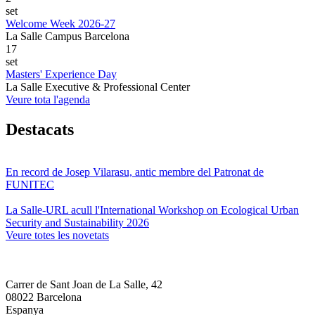
set
Welcome Week 2026-27
La Salle Campus Barcelona
17
set
Masters' Experience Day
La Salle Executive & Professional Center
Veure tota l'agenda
Destacats
En record de Josep Vilarasu, antic membre del Patronat de
FUNITEC
La Salle-URL acull l'International Workshop on Ecological Urban
Security and Sustainability 2026
Veure totes les novetats
Carrer de Sant Joan de La Salle, 42
08022 Barcelona
Espanya