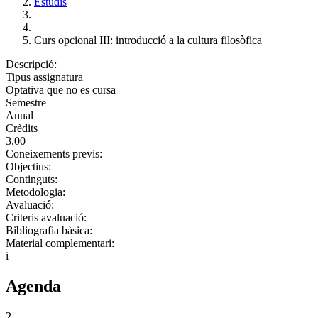
Estudis
Curs opcional III: introducció a la cultura filosòfica
Descripció:
Tipus assignatura
Optativa que no es cursa
Semestre
Anual
Crèdits
3.00
Coneixements previs:
Objectius:
Continguts:
Metodologia:
Avaluació:
Criteris avaluació:
Bibliografia bàsica:
Material complementari:
i
Agenda
2