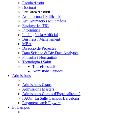
Escola d'estiu
Doctorat
Per l'àrea d'estudi
Arquitectura i Edificació
Art, Animació i Multimèdia
Enginyeries TIC
Informàtica
Intel·ligència Artificial
Business i Management
MBA
Direcció de Projectes
Data Science & Big Data Analytics
Filosofia i Humanitats
Tecnologia i Salut
Tots els estudis
Admisions i ajudes
Admissions
Admissions Graus
Admissions Màsters
Admissions Cursos d'Especialització
FAQs | La Salle Campus Barcelona
Pagaments amb Flywire
El Campus