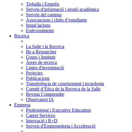
Treballa i Emprèn
Serveis d'informació i gestió acadèmica
Serveis del campus
Associacions i clubs d’estudiants
Instal·lacions
Esdeveniments
Recerca
La Salle i la Recerca
Be a Researcher
Grups i Instituts
Àrees de recerca
Linies d'investigació
Projectes
Publicacions
Transferència de coneixement i tecnologia
Comitè d’Ètica de la Recerca de la Salle
Revista Comprendre
Observatori IA
Empresa
Professional i Executive Education
Career Services
Innovació i R+D
Serveis d'Emprenedoria i Acceleració