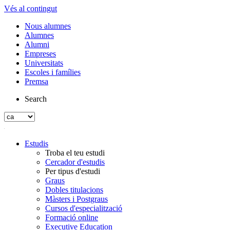
Vés al contingut
Nous alumnes
Alumnes
Alumni
Empreses
Universitats
Escoles i famílies
Premsa
Search
Estudis
Troba el teu estudi
Cercador d'estudis
Per tipus d'estudi
Graus
Dobles titulacions
Màsters i Postgraus
Cursos d'especialització
Formació online
Executive Education