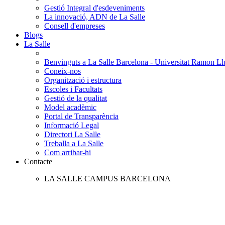
Gestió Integral d'esdeveniments
La innovació, ADN de La Salle
Consell d'empreses
Blogs
La Salle
Benvinguts a La Salle Barcelona - Universitat Ramon Llu
Coneix-nos
Organització i estructura
Escoles i Facultats
Gestió de la qualitat
Model acadèmic
Portal de Transparència
Informació Legal
Directori La Salle
Treballa a La Salle
Com arribar-hi
Contacte
LA SALLE CAMPUS BARCELONA