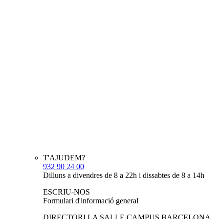
T'AJUDEM?
932 90 24 00
Dilluns a divendres de 8 a 22h i dissabtes de 8 a 14h
ESCRIU-NOS
Formulari d'informació general
DIRECTORI LA SALLE CAMPUS BARCELONA