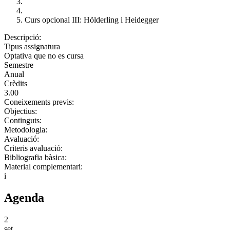
Curs opcional III: Hölderling i Heidegger
Descripció:
Tipus assignatura
Optativa que no es cursa
Semestre
Anual
Crèdits
3.00
Coneixements previs:
Objectius:
Continguts:
Metodologia:
Avaluació:
Criteris avaluació:
Bibliografia bàsica:
Material complementari:
i
Agenda
2
set