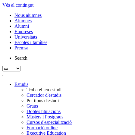
Vés al contingut
Nous alumnes
Alumnes
Alumni
Empreses
Universitats
Escoles i famílies
Premsa
Search
Estudis
Troba el teu estudi
Cercador d'estudis
Per tipus d'estudi
Graus
Dobles titulacions
Màsters i Postgraus
Cursos d'especialització
Formació online
Executive Education