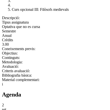
Curs opcional III: Filòsofs medievals
Descripció:
Tipus assignatura
Optativa que no es cursa
Semestre
Anual
Crèdits
3.00
Coneixements previs:
Objectius:
Continguts:
Metodologia:
Avaluació:
Criteris avaluació:
Bibliografia bàsica:
Material complementari:
i
Agenda
2
set