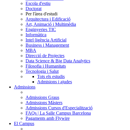
Escola d'estiu
Doctorat
Per l'àrea d'estudi
Arquitectura i Edificació
Art, Animació i Multimèdia
Enginyeries TIC
Informàtica
Intel·ligència Artificial
Business i Management
MBA
Direcció de Projectes
Data Science & Big Data Analytics
Filosofia i Humanitats
Tecnologia i Salut
Tots els estudis
Admisions i ajudes
Admissions
Admissions Graus
Admissions Màsters
Admissions Cursos d'Especialització
FAQs | La Salle Campus Barcelona
Pagaments amb Flywire
El Campus