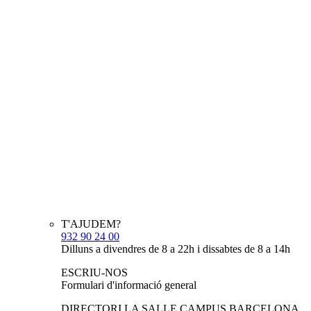
T'AJUDEM?
932 90 24 00
Dilluns a divendres de 8 a 22h i dissabtes de 8 a 14h
ESCRIU-NOS
Formulari d'informació general
DIRECTORI LA SALLE CAMPUS BARCELONA