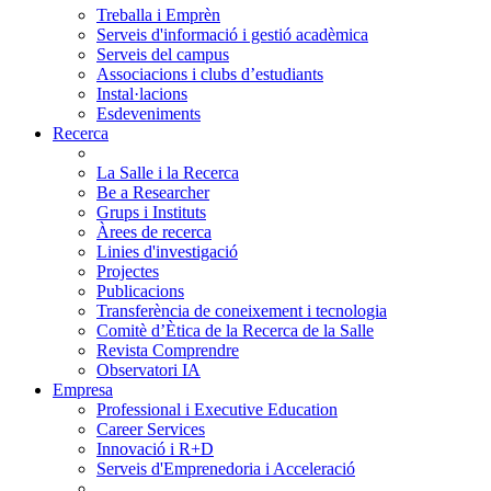
Treballa i Emprèn
Serveis d'informació i gestió acadèmica
Serveis del campus
Associacions i clubs d’estudiants
Instal·lacions
Esdeveniments
Recerca
La Salle i la Recerca
Be a Researcher
Grups i Instituts
Àrees de recerca
Linies d'investigació
Projectes
Publicacions
Transferència de coneixement i tecnologia
Comitè d’Ètica de la Recerca de la Salle
Revista Comprendre
Observatori IA
Empresa
Professional i Executive Education
Career Services
Innovació i R+D
Serveis d'Emprenedoria i Acceleració