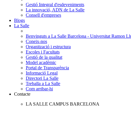
Gestió Integral d'esdeveniments
La innovació, ADN de La Salle
Consell d'empreses
Blogs
La Salle
Benvinguts a La Salle Barcelona - Universitat Ramon Llu
Coneix-nos
Organització i estructura
Escoles i Facultats
Gestió de la qualitat
Model acadèmic
Portal de Transparència
Informació Legal
Directori La Salle
Treballa a La Salle
Com arribar-hi
Contacte
LA SALLE CAMPUS BARCELONA