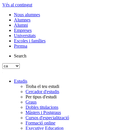
Vés al contingut
Nous alumnes
Alumnes
Alumni
Empreses
Universitats
Escoles i famílies
Premsa
Search
Estudis
Troba el teu estudi
Cercador d'estudis
Per tipus d'estudi
Graus
Dobles titulacions
Màsters i Postgraus
Cursos d'especialització
Formació online
Executive Education