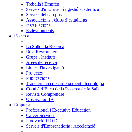
Treballa i Emprèn
Serveis d'informació i gestió acadèmica
Serveis del campus
Associacions i clubs d’estudiants
Instal·lacions
Esdeveniments
Recerca
La Salle i la Recerca
Be a Researcher
Grups i Instituts
Àrees de recerca
Linies d'investigació
Projectes
Publicacions
Transferència de coneixement i tecnologia
Comitè d’Ètica de la Recerca de la Salle
Revista Comprendre
Observatori IA
Empresa
Professional i Executive Education
Career Services
Innovació i R+D
Serveis d'Emprenedoria i Acceleració