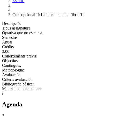
Estudis
Curs opcional II: La literatura en la filosofia
Descripció:
Tipus assignatura
Optativa que no es cursa
Semestre
Anual
Crèdits
3.00
Coneixements previs:
Objectius:
Continguts:
Metodologia:
Avaluació:
Criteris avaluació:
Bibliografia bàsica:
Material complementari:
i
Agenda
2