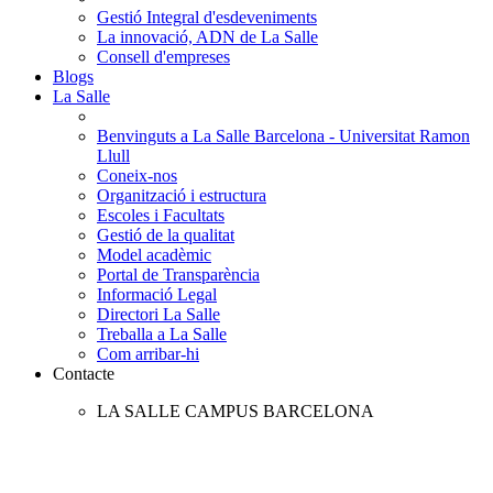
Gestió Integral d'esdeveniments
La innovació, ADN de La Salle
Consell d'empreses
Blogs
La Salle
Benvinguts a La Salle Barcelona - Universitat Ramon
Llull
Coneix-nos
Organització i estructura
Escoles i Facultats
Gestió de la qualitat
Model acadèmic
Portal de Transparència
Informació Legal
Directori La Salle
Treballa a La Salle
Com arribar-hi
Contacte
LA SALLE CAMPUS BARCELONA