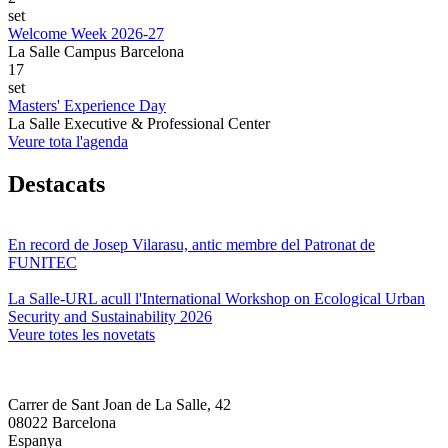
set
Welcome Week 2026-27
La Salle Campus Barcelona
17
set
Masters' Experience Day
La Salle Executive & Professional Center
Veure tota l'agenda
Destacats
En record de Josep Vilarasu, antic membre del Patronat de
FUNITEC
La Salle-URL acull l'International Workshop on Ecological Urban
Security and Sustainability 2026
Veure totes les novetats
Carrer de Sant Joan de La Salle, 42
08022 Barcelona
Espanya