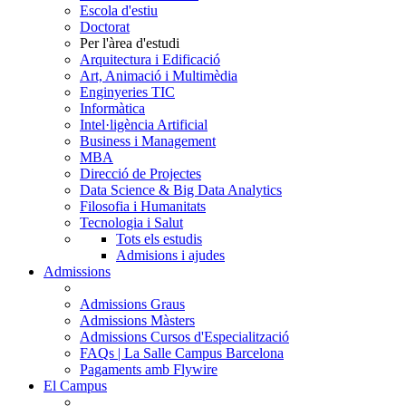
Escola d'estiu
Doctorat
Per l'àrea d'estudi
Arquitectura i Edificació
Art, Animació i Multimèdia
Enginyeries TIC
Informàtica
Intel·ligència Artificial
Business i Management
MBA
Direcció de Projectes
Data Science & Big Data Analytics
Filosofia i Humanitats
Tecnologia i Salut
Tots els estudis
Admisions i ajudes
Admissions
Admissions Graus
Admissions Màsters
Admissions Cursos d'Especialització
FAQs | La Salle Campus Barcelona
Pagaments amb Flywire
El Campus