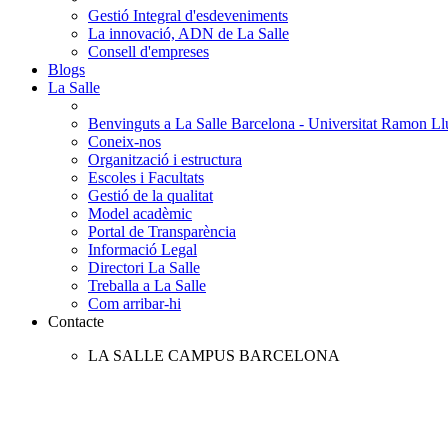
Gestió Integral d'esdeveniments
La innovació, ADN de La Salle
Consell d'empreses
Blogs
La Salle
Benvinguts a La Salle Barcelona - Universitat Ramon Llu
Coneix-nos
Organització i estructura
Escoles i Facultats
Gestió de la qualitat
Model acadèmic
Portal de Transparència
Informació Legal
Directori La Salle
Treballa a La Salle
Com arribar-hi
Contacte
LA SALLE CAMPUS BARCELONA