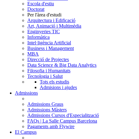
Escola d'estiu
Doctorat
Per l'àrea d'estudi
Arquitectura i Edificació
Art, Animació i Multimèdia
Enginyeries TIC
Informàtica
Intel·ligència Artificial
Business i Management
MBA
Direcció de Projectes
Data Science & Big Data Analytics
Filosofia i Humanitats
Tecnologia i Salut
Tots els estudis
Admisions i ajudes
Admissions
Admissions Graus
Admissions Màsters
Admissions Cursos d'Especialització
FAQs | La Salle Campus Barcelona
Pagaments amb Flywire
El Campus