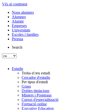
Vés al contingut
Nous alumnes
Alumnes
Alumni
Empreses
Universitats
Escoles i famílies
Premsa
Search
Estudis
Troba el teu estudi
Cercador d'estudis
Per tipus d'estudi
Graus
Dobles titulacions
Màsters i Postgraus
Cursos d'especialització
Formació online
Executive Education