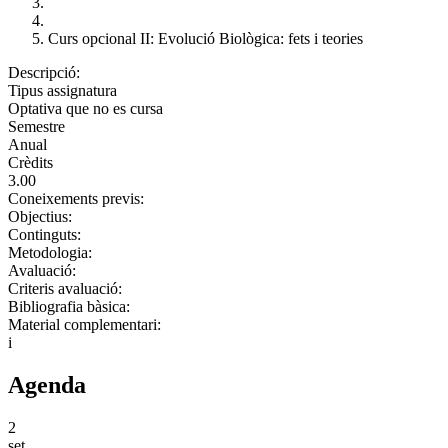
Curs opcional II: Evolució Biològica: fets i teories
Descripció:
Tipus assignatura
Optativa que no es cursa
Semestre
Anual
Crèdits
3.00
Coneixements previs:
Objectius:
Continguts:
Metodologia:
Avaluació:
Criteris avaluació:
Bibliografia bàsica:
Material complementari:
i
Agenda
2
set