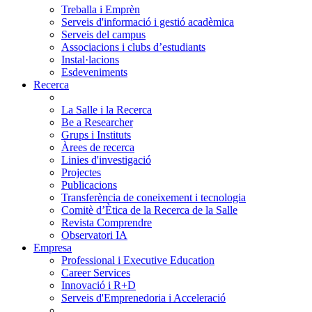
Treballa i Emprèn
Serveis d'informació i gestió acadèmica
Serveis del campus
Associacions i clubs d’estudiants
Instal·lacions
Esdeveniments
Recerca
La Salle i la Recerca
Be a Researcher
Grups i Instituts
Àrees de recerca
Linies d'investigació
Projectes
Publicacions
Transferència de coneixement i tecnologia
Comitè d’Ètica de la Recerca de la Salle
Revista Comprendre
Observatori IA
Empresa
Professional i Executive Education
Career Services
Innovació i R+D
Serveis d'Emprenedoria i Acceleració