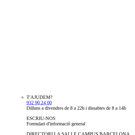
T'AJUDEM?
932 90 24 00
Dilluns a divendres de 8 a 22h i dissabtes de 8 a 14h
ESCRIU-NOS
Formulari d'informació general
DIRECTORI LA SALLE CAMPUS BARCELONA