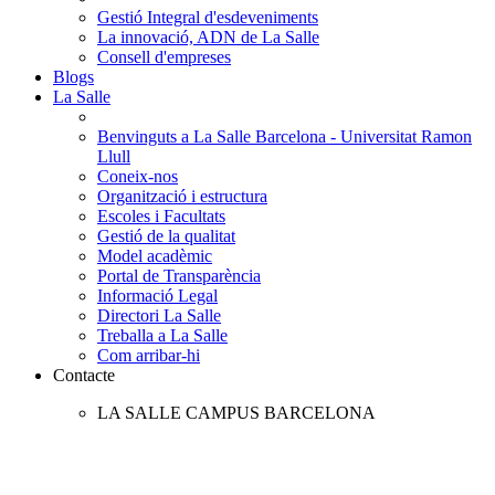
Gestió Integral d'esdeveniments
La innovació, ADN de La Salle
Consell d'empreses
Blogs
La Salle
Benvinguts a La Salle Barcelona - Universitat Ramon
Llull
Coneix-nos
Organització i estructura
Escoles i Facultats
Gestió de la qualitat
Model acadèmic
Portal de Transparència
Informació Legal
Directori La Salle
Treballa a La Salle
Com arribar-hi
Contacte
LA SALLE CAMPUS BARCELONA