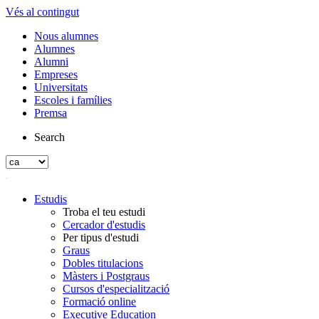
Vés al contingut
Nous alumnes
Alumnes
Alumni
Empreses
Universitats
Escoles i famílies
Premsa
Search
Estudis
Troba el teu estudi
Cercador d'estudis
Per tipus d'estudi
Graus
Dobles titulacions
Màsters i Postgraus
Cursos d'especialització
Formació online
Executive Education