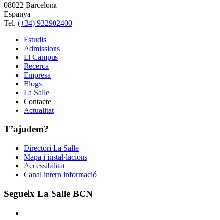
08022 Barcelona
Espanya
Tel.
(+34) 932902400
Estudis
Admissions
El Campus
Recerca
Empresa
Blogs
La Salle
Contacte
Actualitat
T’ajudem?
Directori La Salle
Mapa i instal·lacions
Accessibilitat
Canal intern informació
Segueix La Salle BCN