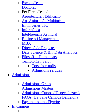
Escola d'estiu
Doctorat
Per l'àrea d'estudi
Arquitectura i Edificació
Art, Animació i Multimèdia
Enginyeries TIC
Informàtica
Intel·ligència Artificial
Business i Management
MBA
Direcció de Projectes
Data Science & Big Data Analytics
Filosofia i Humanitats
Tecnologia i Salut
Tots els estudis
Admisions i ajudes
Admissions
Admissions Graus
Admissions Màsters
Admissions Cursos d'Especialització
FAQs | La Salle Campus Barcelona
Pagaments amb Flywire
El Campus