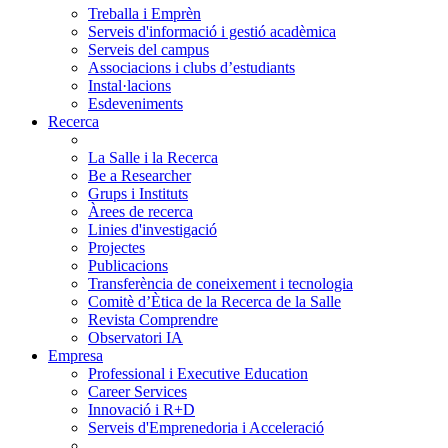
Treballa i Emprèn
Serveis d'informació i gestió acadèmica
Serveis del campus
Associacions i clubs d’estudiants
Instal·lacions
Esdeveniments
Recerca
La Salle i la Recerca
Be a Researcher
Grups i Instituts
Àrees de recerca
Linies d'investigació
Projectes
Publicacions
Transferència de coneixement i tecnologia
Comitè d’Ètica de la Recerca de la Salle
Revista Comprendre
Observatori IA
Empresa
Professional i Executive Education
Career Services
Innovació i R+D
Serveis d'Emprenedoria i Acceleració