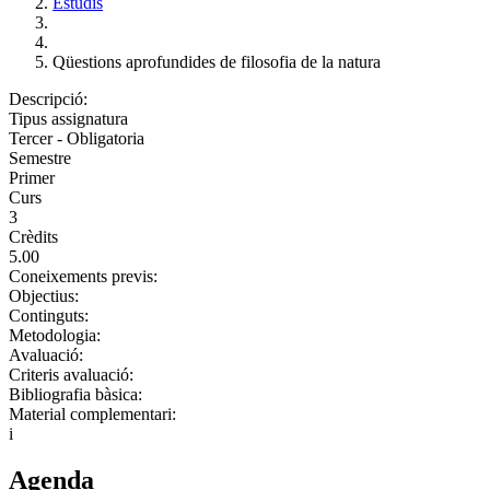
Estudis
Qüestions aprofundides de filosofia de la natura
Descripció:
Tipus assignatura
Tercer - Obligatoria
Semestre
Primer
Curs
3
Crèdits
5.00
Coneixements previs:
Objectius:
Continguts:
Metodologia:
Avaluació:
Criteris avaluació:
Bibliografia bàsica:
Material complementari:
i
Agenda