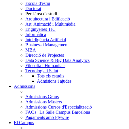
Escola d'estiu
Doctorat
Per l'àrea d'estudi
Arquitectura i Edificació
Art, Animació i Multimèdia
Enginyeries TIC
Informàtica
Intel·ligència Artificial
Business i Management
MBA
Direcció de Projectes
Data Science & Big Data Analytics
Filosofia i Humanitats
Tecnologia i Salut
Tots els estudis
Admisions i ajudes
Admissions
Admissions Graus
Admissions Màsters
Admissions Cursos d'Especialització
FAQs | La Salle Campus Barcelona
Pagaments amb Flywire
El Campus