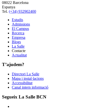
08022 Barcelona
Espanya
Tel.
(+34) 932902400
Estudis
Admissions
El Campus
Recerca
Empresa
Blogs
La Salle
Contacte
Actualitat
T’ajudem?
Directori La Salle
Mapa i instal·lacions
Accessibilitat
Canal intern informació
Segueix La Salle BCN