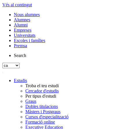
Vés al contingut
Nous alumnes
Alumnes
Alumni
Empreses
Universitats
Escoles i famílies
Premsa
Search
Estudis
Troba el teu estudi
Cercador d'estudis
Per tipus d'estudi
Graus
Dobles titulacions
Màsters i Postgraus
Cursos d'especialització
Formació online
Executive Education