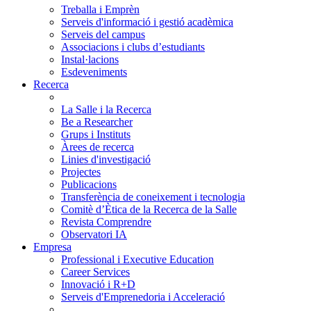
Treballa i Emprèn
Serveis d'informació i gestió acadèmica
Serveis del campus
Associacions i clubs d’estudiants
Instal·lacions
Esdeveniments
Recerca
La Salle i la Recerca
Be a Researcher
Grups i Instituts
Àrees de recerca
Linies d'investigació
Projectes
Publicacions
Transferència de coneixement i tecnologia
Comitè d’Ètica de la Recerca de la Salle
Revista Comprendre
Observatori IA
Empresa
Professional i Executive Education
Career Services
Innovació i R+D
Serveis d'Emprenedoria i Acceleració