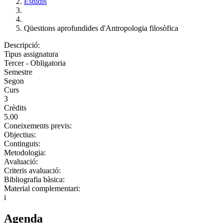
Estudis
Qüestions aprofundides d'Antropologia filosòfica
Descripció:
Tipus assignatura
Tercer - Obligatoria
Semestre
Segon
Curs
3
Crèdits
5.00
Coneixements previs:
Objectius:
Continguts:
Metodologia:
Avaluació:
Criteris avaluació:
Bibliografia bàsica:
Material complementari:
i
Agenda