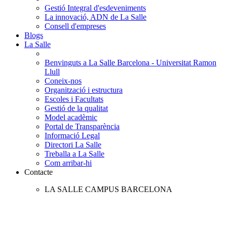
Gestió Integral d'esdeveniments
La innovació, ADN de La Salle
Consell d'empreses
Blogs
La Salle
Benvinguts a La Salle Barcelona - Universitat Ramon
Llull
Coneix-nos
Organització i estructura
Escoles i Facultats
Gestió de la qualitat
Model acadèmic
Portal de Transparència
Informació Legal
Directori La Salle
Treballa a La Salle
Com arribar-hi
Contacte
LA SALLE CAMPUS BARCELONA