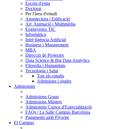
Escola d'estiu
Doctorat
Per l'àrea d'estudi
Arquitectura i Edificació
Art, Animació i Multimèdia
Enginyeries TIC
Informàtica
Intel·ligència Artificial
Business i Management
MBA
Direcció de Projectes
Data Science & Big Data Analytics
Filosofia i Humanitats
Tecnologia i Salut
Tots els estudis
Admisions i ajudes
Admissions
Admissions Graus
Admissions Màsters
Admissions Cursos d'Especialització
FAQs | La Salle Campus Barcelona
Pagaments amb Flywire
El Campus