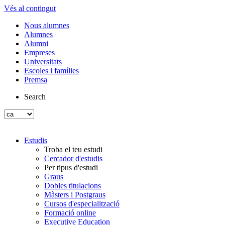
Vés al contingut
Nous alumnes
Alumnes
Alumni
Empreses
Universitats
Escoles i famílies
Premsa
Search
Estudis
Troba el teu estudi
Cercador d'estudis
Per tipus d'estudi
Graus
Dobles titulacions
Màsters i Postgraus
Cursos d'especialització
Formació online
Executive Education