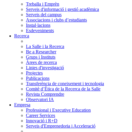
Treballa i Emprèn
Serveis d'informació i gestió acadèmica
Serveis del campus
Associacions i clubs d’estudiants
Instal·lacions
Esdeveniments
Recerca
La Salle i la Recerca
Be a Researcher
Grups i Instituts
Àrees de recerca
Linies d'investigació
Projectes
Publicacions
Transferència de coneixement i tecnologia
Comitè d’Ètica de la Recerca de la Salle
Revista Comprendre
Observatori IA
Empresa
Professional i Executive Education
Career Services
Innovació i R+D
Serveis d'Emprenedoria i Acceleració