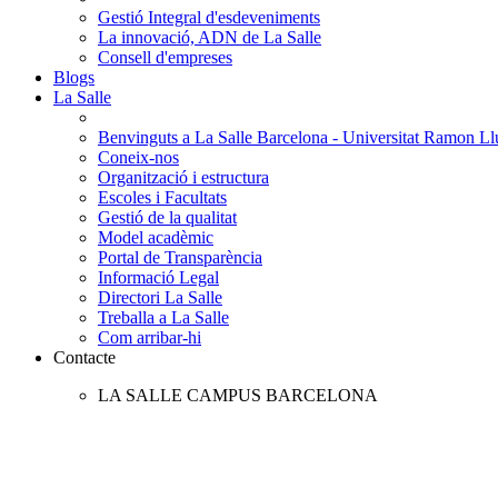
Gestió Integral d'esdeveniments
La innovació, ADN de La Salle
Consell d'empreses
Blogs
La Salle
Benvinguts a La Salle Barcelona - Universitat Ramon Llu
Coneix-nos
Organització i estructura
Escoles i Facultats
Gestió de la qualitat
Model acadèmic
Portal de Transparència
Informació Legal
Directori La Salle
Treballa a La Salle
Com arribar-hi
Contacte
LA SALLE CAMPUS BARCELONA