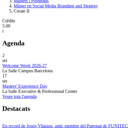
Màsters i Postgraus
Màster en Social Media Branding and Strategy
Create II
Crèdits
5.00
i
Agenda
2
set
Welcome Week 2026-27
La Salle Campus Barcelona
17
set
Masters' Experience Day
La Salle Executive & Professional Center
Veure tota l'agenda
Destacats
En record de Josep Vilarasu, antic membre del Patronat de FUNITEC