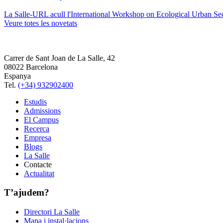
La Salle-URL acull l'International Workshop on Ecological Urban Sec
Veure totes les novetats
Carrer de Sant Joan de La Salle, 42
08022 Barcelona
Espanya
Tel.
(+34) 932902400
Estudis
Admissions
El Campus
Recerca
Empresa
Blogs
La Salle
Contacte
Actualitat
T’ajudem?
Directori La Salle
Mapa i instal·lacions