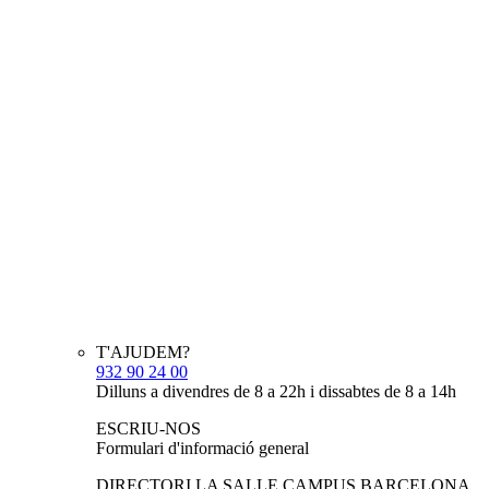
T'AJUDEM?
932 90 24 00
Dilluns a divendres de 8 a 22h i dissabtes de 8 a 14h
ESCRIU-NOS
Formulari d'informació general
DIRECTORI LA SALLE CAMPUS BARCELONA