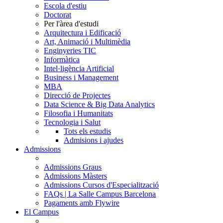
Escola d'estiu
Doctorat
Per l'àrea d'estudi
Arquitectura i Edificació
Art, Animació i Multimèdia
Enginyeries TIC
Informàtica
Intel·ligència Artificial
Business i Management
MBA
Direcció de Projectes
Data Science & Big Data Analytics
Filosofia i Humanitats
Tecnologia i Salut
Tots els estudis
Admisions i ajudes
Admissions
Admissions Graus
Admissions Màsters
Admissions Cursos d'Especialització
FAQs | La Salle Campus Barcelona
Pagaments amb Flywire
El Campus