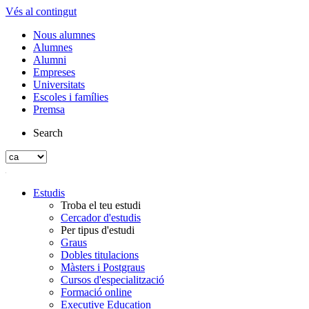
Vés al contingut
Nous alumnes
Alumnes
Alumni
Empreses
Universitats
Escoles i famílies
Premsa
Search
Estudis
Troba el teu estudi
Cercador d'estudis
Per tipus d'estudi
Graus
Dobles titulacions
Màsters i Postgraus
Cursos d'especialització
Formació online
Executive Education