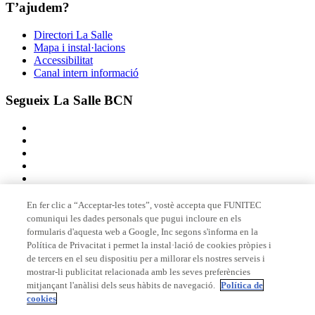
T’ajudem?
Directori La Salle
Mapa i instal·lacions
Accessibilitat
Canal intern informació
Segueix La Salle BCN
En fer clic a “Acceptar-les totes”, vostè accepta que FUNITEC
comuniqui les dades personals que pugui incloure en els
Membre de
formularis d'aquesta web a Google, Inc segons s'informa en la
Política de Privacitat i permet la instal·lació de cookies pròpies i
de tercers en el seu dispositiu per a millorar els nostres serveis i
mostrar-li publicitat relacionada amb les seves preferències
Acreditacions
mitjançant l'anàlisi dels seus hàbits de navegació.
Política de
cookies