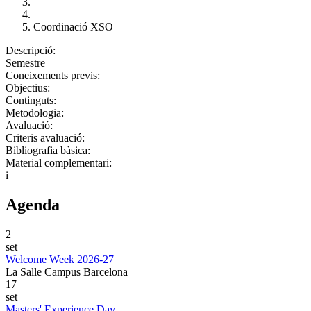
Coordinació XSO
Descripció:
Semestre
Coneixements previs:
Objectius:
Continguts:
Metodologia:
Avaluació:
Criteris avaluació:
Bibliografia bàsica:
Material complementari:
i
Agenda
2
set
Welcome Week 2026-27
La Salle Campus Barcelona
17
set
Masters' Experience Day