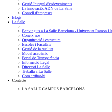
Gestió Integral d'esdeveniments
La innovació, ADN de La Salle
Consell d'empreses
Blogs
La Salle
Benvinguts a La Salle Barcelona - Universitat Ramon Llu
Coneix-nos
Organització i estructura
Escoles i Facultats
Gestió de la qualitat
Model acadèmic
Portal de Transparència
Informació Legal
Directori La Salle
Treballa a La Salle
Com arribar-hi
Contacte
LA SALLE CAMPUS BARCELONA