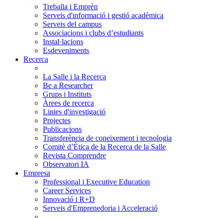
Treballa i Emprèn
Serveis d'informació i gestió acadèmica
Serveis del campus
Associacions i clubs d’estudiants
Instal·lacions
Esdeveniments
Recerca
La Salle i la Recerca
Be a Researcher
Grups i Instituts
Àrees de recerca
Linies d'investigació
Projectes
Publicacions
Transferència de coneixement i tecnologia
Comitè d’Ètica de la Recerca de la Salle
Revista Comprendre
Observatori IA
Empresa
Professional i Executive Education
Career Services
Innovació i R+D
Serveis d'Emprenedoria i Acceleració