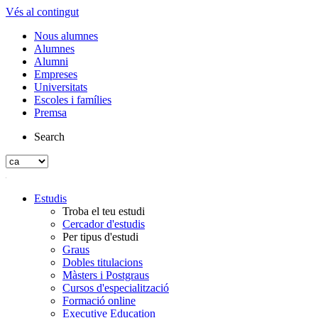
Vés al contingut
Nous alumnes
Alumnes
Alumni
Empreses
Universitats
Escoles i famílies
Premsa
Search
Estudis
Troba el teu estudi
Cercador d'estudis
Per tipus d'estudi
Graus
Dobles titulacions
Màsters i Postgraus
Cursos d'especialització
Formació online
Executive Education