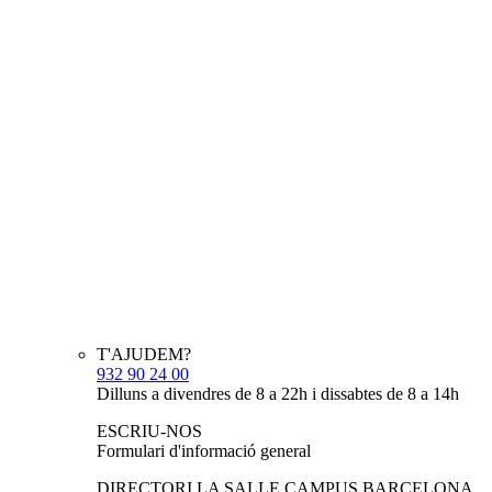
T'AJUDEM?
932 90 24 00
Dilluns a divendres de 8 a 22h i dissabtes de 8 a 14h
ESCRIU-NOS
Formulari d'informació general
DIRECTORI LA SALLE CAMPUS BARCELONA