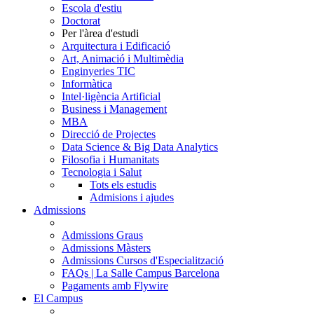
Escola d'estiu
Doctorat
Per l'àrea d'estudi
Arquitectura i Edificació
Art, Animació i Multimèdia
Enginyeries TIC
Informàtica
Intel·ligència Artificial
Business i Management
MBA
Direcció de Projectes
Data Science & Big Data Analytics
Filosofia i Humanitats
Tecnologia i Salut
Tots els estudis
Admisions i ajudes
Admissions
Admissions Graus
Admissions Màsters
Admissions Cursos d'Especialització
FAQs | La Salle Campus Barcelona
Pagaments amb Flywire
El Campus