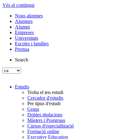
Vés al contingut
Nous alumnes
Alumnes
Alumni
Empreses
Universitats
Escoles i famílies
Premsa
Search
Estudis
Troba el teu estudi
Cercador d'estudis
Per tipus d'estudi
Graus
Dobles titulacions
Màsters i Postgraus
Cursos d'especialització
Formació online
Executive Education