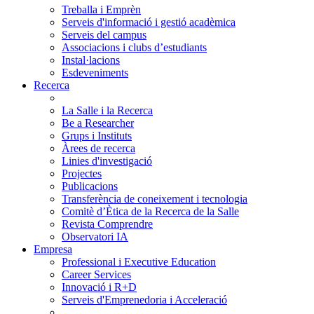
Treballa i Emprèn
Serveis d'informació i gestió acadèmica
Serveis del campus
Associacions i clubs d’estudiants
Instal·lacions
Esdeveniments
Recerca
La Salle i la Recerca
Be a Researcher
Grups i Instituts
Àrees de recerca
Linies d'investigació
Projectes
Publicacions
Transferència de coneixement i tecnologia
Comitè d’Ètica de la Recerca de la Salle
Revista Comprendre
Observatori IA
Empresa
Professional i Executive Education
Career Services
Innovació i R+D
Serveis d'Emprenedoria i Acceleració