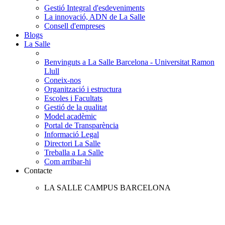
Gestió Integral d'esdeveniments
La innovació, ADN de La Salle
Consell d'empreses
Blogs
La Salle
Benvinguts a La Salle Barcelona - Universitat Ramon
Llull
Coneix-nos
Organització i estructura
Escoles i Facultats
Gestió de la qualitat
Model acadèmic
Portal de Transparència
Informació Legal
Directori La Salle
Treballa a La Salle
Com arribar-hi
Contacte
LA SALLE CAMPUS BARCELONA