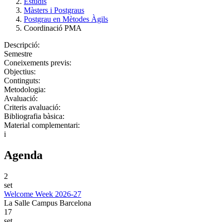
Estudis
Màsters i Postgraus
Postgrau en Mètodes Àgils
Coordinació PMA
Descripció:
Semestre
Coneixements previs:
Objectius:
Continguts:
Metodologia:
Avaluació:
Criteris avaluació:
Bibliografia bàsica:
Material complementari:
i
Agenda
2
set
Welcome Week 2026-27
La Salle Campus Barcelona
17
set