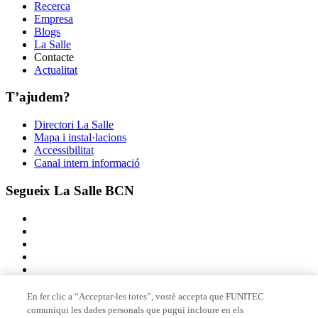
Recerca
Empresa
Blogs
La Salle
Contacte
Actualitat
T’ajudem?
Directori La Salle
Mapa i instal·lacions
Accessibilitat
Canal intern informació
Segueix La Salle BCN
En fer clic a “Acceptar-les totes”, vostè accepta que FUNITEC
comuniqui les dades personals que pugui incloure en els