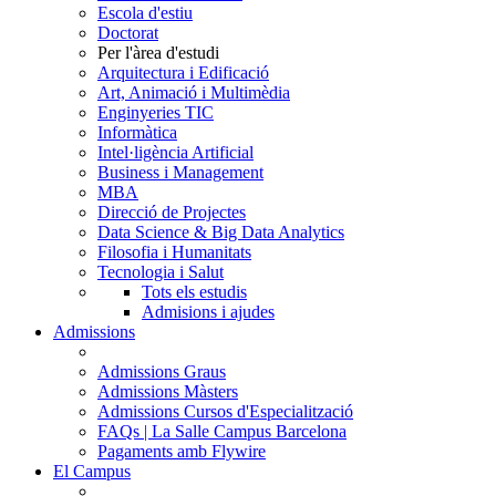
Escola d'estiu
Doctorat
Per l'àrea d'estudi
Arquitectura i Edificació
Art, Animació i Multimèdia
Enginyeries TIC
Informàtica
Intel·ligència Artificial
Business i Management
MBA
Direcció de Projectes
Data Science & Big Data Analytics
Filosofia i Humanitats
Tecnologia i Salut
Tots els estudis
Admisions i ajudes
Admissions
Admissions Graus
Admissions Màsters
Admissions Cursos d'Especialització
FAQs | La Salle Campus Barcelona
Pagaments amb Flywire
El Campus