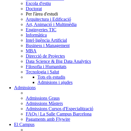
Escola d'estiu
Doctorat
Per l'àrea d'estudi
Arquitectura i Edificació
Art, Animació i Multimèdia
Enginyeries TIC
Informàtica
Intel·ligència Artificial
Business i Management
MBA
Direcció de Projectes
Data Science & Big Data Analytics
Filosofia i Humanitats
Tecnologia i Salut
Tots els estudis
Admisions i ajudes
Admissions
Admissions Graus
Admissions Màsters
Admissions Cursos d'Especialització
FAQs | La Salle Campus Barcelona
Pagaments amb Flywire
El Campus