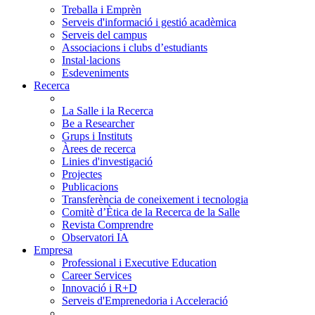
Treballa i Emprèn
Serveis d'informació i gestió acadèmica
Serveis del campus
Associacions i clubs d’estudiants
Instal·lacions
Esdeveniments
Recerca
La Salle i la Recerca
Be a Researcher
Grups i Instituts
Àrees de recerca
Linies d'investigació
Projectes
Publicacions
Transferència de coneixement i tecnologia
Comitè d’Ètica de la Recerca de la Salle
Revista Comprendre
Observatori IA
Empresa
Professional i Executive Education
Career Services
Innovació i R+D
Serveis d'Emprenedoria i Acceleració