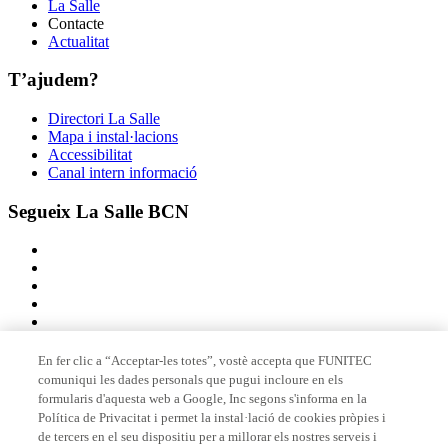
La Salle
Contacte
Actualitat
T’ajudem?
Directori La Salle
Mapa i instal·lacions
Accessibilitat
Canal intern informació
Segueix La Salle BCN
En fer clic a “Acceptar-les totes”, vostè accepta que FUNITEC
comuniqui les dades personals que pugui incloure en els
Membre de
formularis d'aquesta web a Google, Inc segons s'informa en la
Política de Privacitat i permet la instal·lació de cookies pròpies i
de tercers en el seu dispositiu per a millorar els nostres serveis i