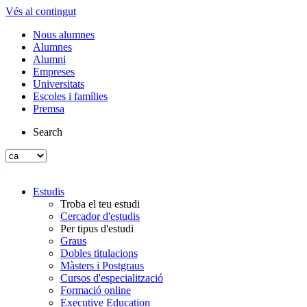
Vés al contingut
Nous alumnes
Alumnes
Alumni
Empreses
Universitats
Escoles i famílies
Premsa
Search
Estudis
Troba el teu estudi
Cercador d'estudis
Per tipus d'estudi
Graus
Dobles titulacions
Màsters i Postgraus
Cursos d'especialització
Formació online
Executive Education