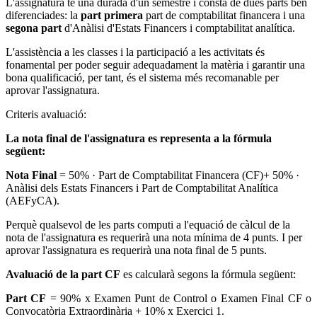
L'assignatura té una durada d'un semestre i consta de dues parts ben
diferenciades: la
part primera
part de comptabilitat financera i una
segona part
d'Anàlisi d'Estats Financers i comptabilitat analítica.
L'assistència a les classes i la participació a les activitats és
fonamental per poder seguir adequadament la matèria i garantir una
bona qualificació, per tant, és el sistema més recomanable per
aprovar l'assignatura.
Criteris avaluació:
La nota final de l'assignatura es representa a la fórmula
següent:
Nota Final
= 50% · Part de Comptabilitat Financera (CF)+ 50% ·
Anàlisi dels Estats Financers i Part de Comptabilitat Analítica
(AEFyCA).
Perquè qualsevol de les parts computi a l'equació de càlcul de la
nota de l'assignatura es requerirà una nota mínima de 4 punts. I per
aprovar l'assignatura es requerirà una nota final de 5 punts.
Avaluació de la part CF
es calcularà segons la fórmula següent:
Part CF
= 90% x Examen Punt de Control o Examen Final CF o
Convocatòria Extraordinària + 10% x Exercici 1.