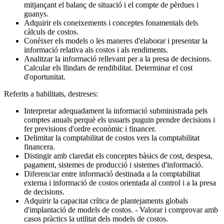
mitjançant el balanç de situació i el compte de pèrdues i
guanys.
Adquirir els coneixements i conceptes fonamentals dels
càlculs de costos.
Conèixer els models o les maneres d'elaborar i presentar la
informació relativa als costos i als rendiments.
Analitzar la informació rellevant per a la presa de decisions.
Calcular els llindars de rendibilitat. Determinar el cost
d'oportunitat.
Referits a habilitats, destreses:
Interpretar adequadament la informació subministrada pels
comptes anuals perquè els usuaris puguin prendre decisions i
fer previsions d'ordre econòmic i financer.
Delimitar la comptabilitat de costos vers la comptabilitat
financera.
Distingir amb claredat els conceptes bàsics de cost, despesa,
pagament, sistemes de producció i sistemes d'informació.
Diferenciar entre informació destinada a la comptabilitat
externa i informació de costos orientada al control i a la presa
de decisions.
Adquirir la capacitat crítica de plantejaments globals
d'implantació de models de costos. - Valorar i comprovar amb
casos pràctics la utilitat dels models de costos.