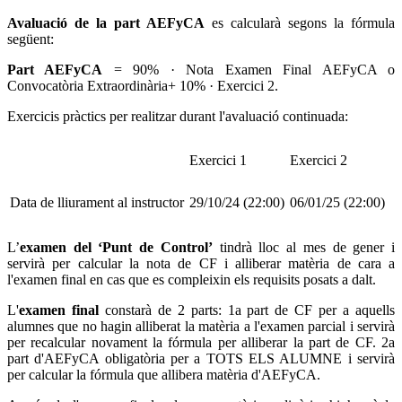
Avaluació de la part AEFyCA
es calcularà segons la fórmula
següent:
Part AEFyCA
= 90% · Nota Examen Final AEFyCA o
Convocatòria Extraordinària+ 10% · Exercici 2.
Exercicis pràctics per realitzar durant l'avaluació continuada:
Exercici 1
Exercici 2
Data de lliurament al instructor
29/10/24 (22:00)
06/01/25 (22:00)
L’
examen del ‘Punt de Control’
tindrà lloc al mes de gener i
servirà per calcular la nota de CF i alliberar matèria de cara a
l'examen final en cas que es compleixin els requisits posats a dalt.
L'
examen final
constarà de 2 parts: 1a part de CF per a aquells
alumnes que no hagin alliberat la matèria a l'examen parcial i servirà
per recalcular novament la fórmula per alliberar la part de CF. 2a
part d'AEFyCA obligatòria per a TOTS ELS ALUMNE i servirà
per calcular la fórmula que allibera matèria d'AEFyCA.