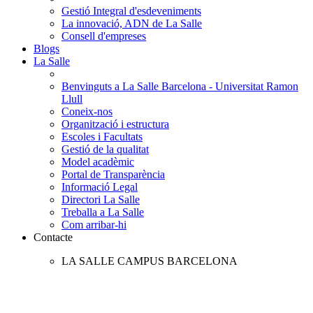
Gestió Integral d'esdeveniments
La innovació, ADN de La Salle
Consell d'empreses
Blogs
La Salle
Benvinguts a La Salle Barcelona - Universitat Ramon
Llull
Coneix-nos
Organització i estructura
Escoles i Facultats
Gestió de la qualitat
Model acadèmic
Portal de Transparència
Informació Legal
Directori La Salle
Treballa a La Salle
Com arribar-hi
Contacte
LA SALLE CAMPUS BARCELONA