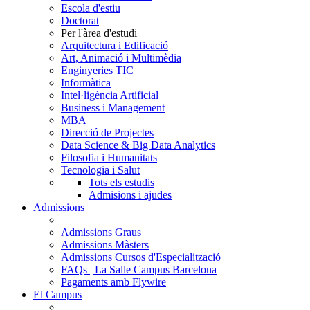
Escola d'estiu
Doctorat
Per l'àrea d'estudi
Arquitectura i Edificació
Art, Animació i Multimèdia
Enginyeries TIC
Informàtica
Intel·ligència Artificial
Business i Management
MBA
Direcció de Projectes
Data Science & Big Data Analytics
Filosofia i Humanitats
Tecnologia i Salut
Tots els estudis
Admisions i ajudes
Admissions
Admissions Graus
Admissions Màsters
Admissions Cursos d'Especialització
FAQs | La Salle Campus Barcelona
Pagaments amb Flywire
El Campus