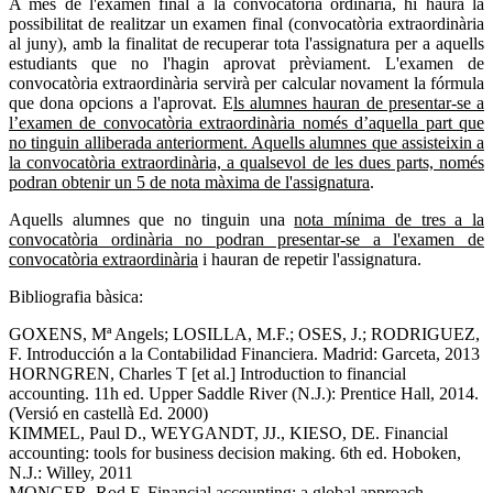
A més de l'examen final a la convocatòria ordinària, hi haurà la
possibilitat de realitzar un examen final (convocatòria extraordinària
al juny), amb la finalitat de recuperar tota l'assignatura per a aquells
estudiants que no l'hagin aprovat prèviament. L'examen de
convocatòria extraordinària servirà per calcular novament la fórmula
que dona opcions a l'aprovat. E
ls alumnes hauran de presentar-se a
l’examen de convocatòria extraordinària només d’aquella part que
no tinguin alliberada anteriorment. Aquells alumnes que assisteixin a
la convocatòria extraordinària, a qualsevol de les dues parts, només
podran obtenir un 5 de nota màxima de l'assignatura
.
Aquells alumnes que no tinguin una
nota mínima de tres a la
convocatòria ordinària no podran presentar-se a l'examen de
convocatòria extraordinària
i hauran de repetir l'assignatura.
Bibliografia bàsica:
GOXENS, Mª Angels; LOSILLA, M.F.; OSES, J.; RODRIGUEZ,
F. Introducción a la Contabilidad Financiera. Madrid: Garceta, 2013
HORNGREN, Charles T [et al.] Introduction to financial
accounting. 11h ed. Upper Saddle River (N.J.): Prentice Hall, 2014.
(Versió en castellà Ed. 2000)
KIMMEL, Paul D., WEYGANDT, JJ., KIESO, DE. Financial
accounting: tools for business decision making. 6th ed. Hoboken,
N.J.: Willey, 2011
MONGER, Rod F. Financial accounting: a global approach.