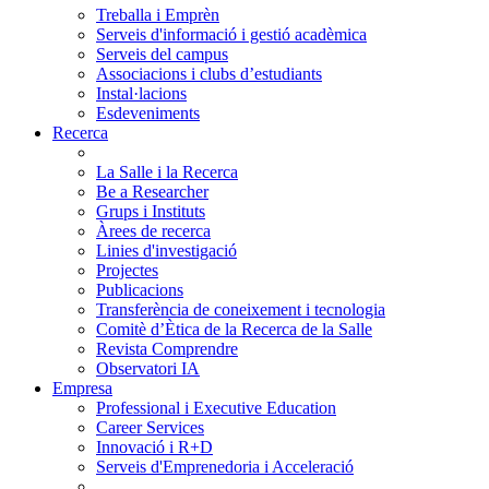
Treballa i Emprèn
Serveis d'informació i gestió acadèmica
Serveis del campus
Associacions i clubs d’estudiants
Instal·lacions
Esdeveniments
Recerca
La Salle i la Recerca
Be a Researcher
Grups i Instituts
Àrees de recerca
Linies d'investigació
Projectes
Publicacions
Transferència de coneixement i tecnologia
Comitè d’Ètica de la Recerca de la Salle
Revista Comprendre
Observatori IA
Empresa
Professional i Executive Education
Career Services
Innovació i R+D
Serveis d'Emprenedoria i Acceleració