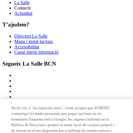
La Salle
Contacte
Actualitat
T’ajudem?
Directori La Salle
Mapa i instal·lacions
Accessibilitat
Canal intern informació
Segueix La Salle BCN
En fer clic a “Acceptar-les totes”, vostè accepta que FUNITEC
comuniqui les dades personals que pugui incloure en els
Membre de
formularis d'aquesta web a Google, Inc segons s'informa en la
Política de Privacitat i permet la instal·lació de cookies pròpies i
de tercers en el seu dispositiu per a millorar els nostres serveis i