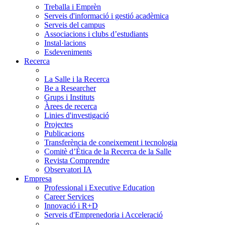
Treballa i Emprèn
Serveis d'informació i gestió acadèmica
Serveis del campus
Associacions i clubs d’estudiants
Instal·lacions
Esdeveniments
Recerca
La Salle i la Recerca
Be a Researcher
Grups i Instituts
Àrees de recerca
Linies d'investigació
Projectes
Publicacions
Transferència de coneixement i tecnologia
Comitè d’Ètica de la Recerca de la Salle
Revista Comprendre
Observatori IA
Empresa
Professional i Executive Education
Career Services
Innovació i R+D
Serveis d'Emprenedoria i Acceleració