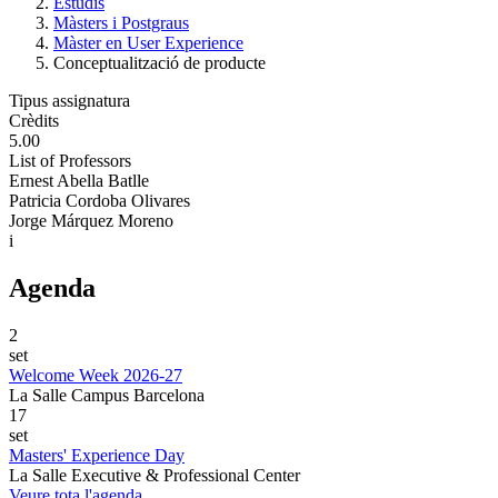
Estudis
Màsters i Postgraus
Màster en User Experience
Conceptualització de producte
Tipus assignatura
Crèdits
5.00
List of Professors
Ernest Abella Batlle
Patricia Cordoba Olivares
Jorge Márquez Moreno
i
Agenda
2
set
Welcome Week 2026-27
La Salle Campus Barcelona
17
set
Masters' Experience Day
La Salle Executive & Professional Center
Veure tota l'agenda