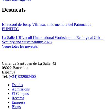
Destacats
En record de Josep Vilarasu, antic membre del Patronat de
FUNITEC
La Salle-URL acull l'International Workshop on Ecological Urban
Security and Sustainability 2026
Veure totes les novetats
Carrer de Sant Joan de La Salle, 42
08022 Barcelona
Espanya
Tel.
(+34) 932902400
Estudis
Admissions
El Campus
Recerca
Empresa
Blogs