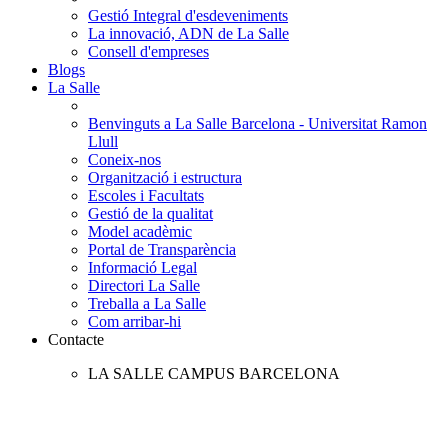
Gestió Integral d'esdeveniments
La innovació, ADN de La Salle
Consell d'empreses
Blogs
La Salle
Benvinguts a La Salle Barcelona - Universitat Ramon
Llull
Coneix-nos
Organització i estructura
Escoles i Facultats
Gestió de la qualitat
Model acadèmic
Portal de Transparència
Informació Legal
Directori La Salle
Treballa a La Salle
Com arribar-hi
Contacte
LA SALLE CAMPUS BARCELONA