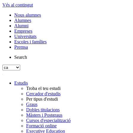
Vés al contingut
Nous alumnes
Alumnes
Alumni
Empreses
Universitats
Escoles i famílies
Premsa
Search
Estudis
Troba el teu estudi
Cercador d'estudis
Per tipus d'estudi
Graus
Dobles titulacions
Màsters i Postgraus
Cursos d'especialització
Formació online
Executive Education