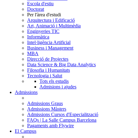
Escola d'estiu
Doctorat
Per l'àrea d'estudi
Arquitectura i Edificació
Art, Animació i Multimèdia
Enginyeries TIC
Informàtica
Intel·ligència Artificial
Business i Management
MBA
Direcció de Projectes
Data Science & Big Data Analytics
Filosofia i Humanitats
Tecnologia i Salut
Tots els estudis
Admisions i ajudes
Admissions
Admissions Graus
Admissions Màsters
Admissions Cursos d'Especialització
FAQs | La Salle Campus Barcelona
Pagaments amb Flywire
El Campus