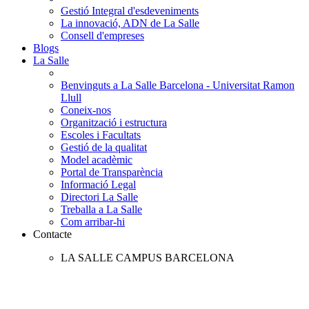
Gestió Integral d'esdeveniments
La innovació, ADN de La Salle
Consell d'empreses
Blogs
La Salle
Benvinguts a La Salle Barcelona - Universitat Ramon
Llull
Coneix-nos
Organització i estructura
Escoles i Facultats
Gestió de la qualitat
Model acadèmic
Portal de Transparència
Informació Legal
Directori La Salle
Treballa a La Salle
Com arribar-hi
Contacte
LA SALLE CAMPUS BARCELONA