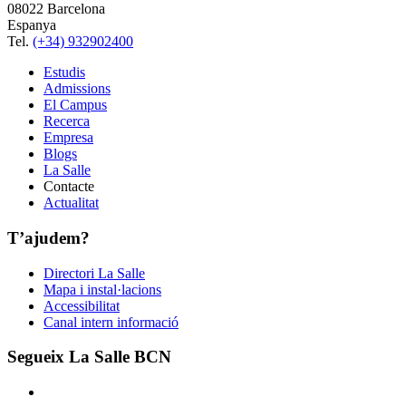
08022 Barcelona
Espanya
Tel.
(+34) 932902400
Estudis
Admissions
El Campus
Recerca
Empresa
Blogs
La Salle
Contacte
Actualitat
T’ajudem?
Directori La Salle
Mapa i instal·lacions
Accessibilitat
Canal intern informació
Segueix La Salle BCN