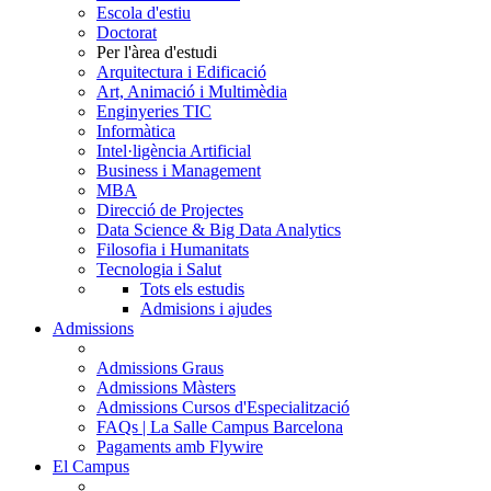
Escola d'estiu
Doctorat
Per l'àrea d'estudi
Arquitectura i Edificació
Art, Animació i Multimèdia
Enginyeries TIC
Informàtica
Intel·ligència Artificial
Business i Management
MBA
Direcció de Projectes
Data Science & Big Data Analytics
Filosofia i Humanitats
Tecnologia i Salut
Tots els estudis
Admisions i ajudes
Admissions
Admissions Graus
Admissions Màsters
Admissions Cursos d'Especialització
FAQs | La Salle Campus Barcelona
Pagaments amb Flywire
El Campus