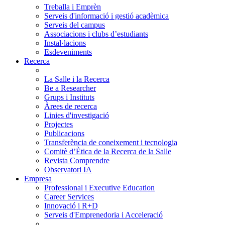
Treballa i Emprèn
Serveis d'informació i gestió acadèmica
Serveis del campus
Associacions i clubs d’estudiants
Instal·lacions
Esdeveniments
Recerca
La Salle i la Recerca
Be a Researcher
Grups i Instituts
Àrees de recerca
Linies d'investigació
Projectes
Publicacions
Transferència de coneixement i tecnologia
Comitè d’Ètica de la Recerca de la Salle
Revista Comprendre
Observatori IA
Empresa
Professional i Executive Education
Career Services
Innovació i R+D
Serveis d'Emprenedoria i Acceleració