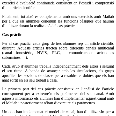
exercici d’avaluació continuada consistent en l’estudi i comprensió
d’un article científic.
Finalment, tot això es complementa amb uns exercicis amb Matlab
per a que els alumnes coneguin les funcions bàsiques que hauran
d’utilitzar durant la realització del cas pràctic.
Cas pràctic
Per al cas pràctic, cada grup de tres alumnes rep un article científic
diferent. Aquests articles tracten sobre diferents canals multicamí
(canal ionosfèric, NVIS, PLC, comunicacions acústiques
submarines, ...).
Cada grup d’alumnes treballa independentment dels altres i seguint
el seu ritme. A banda de avançar amb les simulacions, els grups
aprofiten les sessions de classe per a resoldre el dubtes que els han
anat sortit en els seu treball a casa.
La primera part del cas pràctic consisteix en l’anàlisi de l’article
corresponent per a extreure’n els paràmetres del seu canal. Amb
aquesta informació els alumnes han d’implementar aquest canal amb
el Matlab i posteriorment n’han d’extreure els paràmetres.
Un cop han implementat el model de canal, han d’utilitzar-lo per a