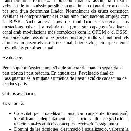
transmetre-hi informació. L’objectiu final és assolir la màxima
velocitat de transmissió possible mantenint una taxa d’error de bits
per sota d’un determinat llindar. Normalment els grups comencen
avaluant el comportament del canal amb modulacions simples com
la BPSK. Amb aquest tipus de modulacions assoleixen uns
prestacions baixes. La majoria dels grups són capaços d’avaluar el
canal amb modulacions més complexes com la OFDM o el DSSS.
Amb això solen assolir unes prestacions força millors. Finalment, els
alumnes proposen els codis de canal, interleaving, etc. que creuen
més adients per al seu canal.
Avaluació:
Per a superar l’assignatura, s’ha de superar de manera separada la
part teòrica i part pràctica. En aquest cas, l’avaluació final de
l’assignatura és la mitjana aritmètica de l’avaluació de cadascuna de
les dues parts.
Criteris avaluació:
Es valorarà:
Capacitat per modelitzar i analitzar canals de transmissió,
identificant adequadament els factors de degradació i
relacionant-los amb els conceptes teòrics de l'assignatura.
Domini de les tècniques d'estimació i equalització, valorant la