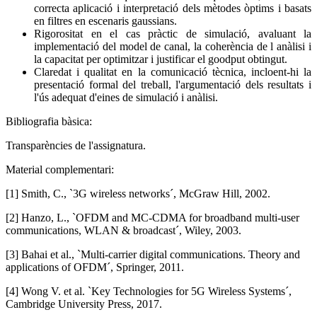
correcta aplicació i interpretació dels mètodes òptims i basats
en filtres en escenaris gaussians.
Rigorositat en el cas pràctic de simulació, avaluant la
implementació del model de canal, la coherència de l anàlisi i
la capacitat per optimitzar i justificar el goodput obtingut.
Claredat i qualitat en la comunicació tècnica, incloent-hi la
presentació formal del treball, l'argumentació dels resultats i
l'ús adequat d'eines de simulació i anàlisi.
Bibliografia bàsica:
Transparències de l'assignatura.
Material complementari:
[1] Smith, C., `3G wireless networks´, McGraw Hill, 2002.
[2] Hanzo, L., `OFDM and MC-CDMA for broadband multi-user
communications, WLAN & broadcast´, Wiley, 2003.
[3] Bahai et al., `Multi-carrier digital communications. Theory and
applications of OFDM´, Springer, 2011.
[4] Wong V. et al. `Key Technologies for 5G Wireless Systems´,
Cambridge University Press, 2017.