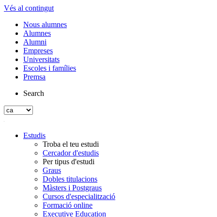
Vés al contingut
Nous alumnes
Alumnes
Alumni
Empreses
Universitats
Escoles i famílies
Premsa
Search
Estudis
Troba el teu estudi
Cercador d'estudis
Per tipus d'estudi
Graus
Dobles titulacions
Màsters i Postgraus
Cursos d'especialització
Formació online
Executive Education